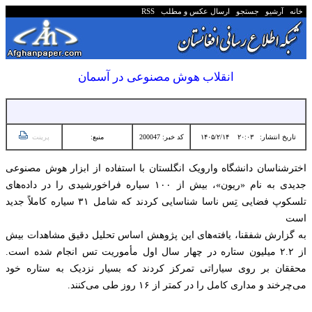
خانه
آرشیو
جستجو
ارسال عکس و مطلب
RSS
انقلاب هوش مصنوعی در آسمان
تاریخ انتشار:
۲۰:۰۳ ۱۴۰۵/۲/۱۴
کد خبر: 200047
منبع:
پرینت
اخترشناسان دانشگاه وارویک انگلستان با استفاده از ابزار هوش مصنوعی
جدیدی به نام «ریون»، بیش از ۱۰۰ سیاره فراخورشیدی را در داده‌های
تلسکوپ فضایی تِس ناسا شناسایی کردند که شامل ۳۱ سیاره کاملاً جدید
است
به گزارش شفقنا، یافته‌های این پژوهش اساس تحلیل دقیق مشاهدات بیش
از ۲.۲ میلیون ستاره در چهار سال اول مأموریت تس انجام شده است.
محققان بر روی سیاراتی تمرکز کردند که بسیار نزدیک به ستاره خود
می‌چرخند و مداری کامل را در کمتر از ۱۶ روز طی می‌کنند.