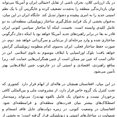
در یک ارزیابی کلان، بحران ناشی از تقابل احتمالی ایران و آمریکا می‌تواند
توان بازدارندگی منطقه را به‌شدت تضعیف کرده و جایگزینی آن با یک نظم
امنیتی جدید را به امری پیچیده و دشوار تبدیل کند. جایگاه ایران در این میان،
به‌عنوان بخشی از یک فرایند شکل‌گیری ساختار ژیوپلیتیکی منطقه‌ای، به دو
عامل کلیدی وابسته است: نخست، اینکه آیا ساختار سیاسی کنونی ایران
قادر به بقا در برابر راهبردهای جدید آمریکا خواهد بود یا اینکه دچار دگرگونی
ساختاری شده و وارد مرحله‌ای از بی‌ثباتی و سرگردانی خواهد شد. دوم، در
صورت حفظ ساختار فعلی، ایران به‌سوی کدام منظومه ژیوپلیتیکی گرایش
خواهد یافت؛ بلوک اوراسیایی یا ایتلاف موسوم به ناتوی اسلامی. این در
حالی است که چین نیز ممکن است از چنین همگرایی‌هایی حمایت کند، زیرا
منافع راهبردی، اقتصادی و امنیتی آن در چارچوب چنین ایتلاف‌هایی بهتر
تأمین می‌شود.
در این میان، افغانستان همچنان در هاله‌ای از ابهام قرار دارد. کشوری که
تحت کنترل یک گروه خاص قرار دارد، از مشروعیت ملی و بین‌المللی کافی
برخوردار نیست و به‌عنوان یک عامل بالقوه تهدیدزا، می‌تواند زمینه‌ساز
اصطکاک‌های بیشتر میان قدرت‌های منطقه‌ای و فرامنطقه‌ای شود.
افغانستان در وضعیت کنونی، در زمره دولت‌های حایل فاقد انسجام و
شمولیت در ساختارهای امنیتی و ژیوپلیتیکی قرار گرفته است؛ نه بخشی از