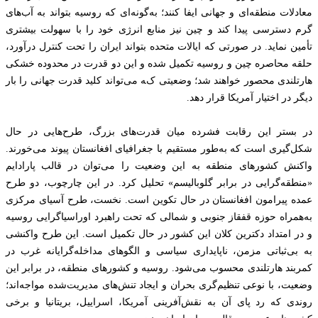
معادلات منطقه‌ای و جهانی ایفا کنند؛ به‌گونه‌ای که روسیه بتواند به آب‌های
گرم دسترسی پیدا کند و چین نیز منابع انرژی خود را با سهولت بیشتری
تأمین نماید. در صورتی که ایالات متحده بتواند ایران را تحت کنترل درآورد،
حلقه محاصره چین و روسیه تکمیل شده و این دو قدرت در محدوده خشکی
هارتلندی محصور خواهند شد؛ وضعیتی که می‌تواند کلید قدرت جهانی را بار
دیگر در اختیار آمریکا قرار دهد.
در بستر این رقابت فشرده میان قدرت‌های بزرگ، طرح‌هایی در حال
شکل‌گیری است که به‌طور مستقیم با جغرافیای افغانستان پیوند می‌خورند.
واکنش کشورهای منطقه به این وضعیت را می‌توان در قالب پارادایم
«منطقه‌گرایی در برابر گلوبالیسم» تحلیل کرد. در این چارچوب، دو طرح
عمده پیرامون افغانستان در حال تکوین است. نخست، طرح آسیای مرکزی
به‌همراه حوزه قفقاز جنوبی و شمالی که تحت راهبرد اوراسیاگرایی روسیه
و در امتداد دکترین کلان این کشور در حال تکمیل است. این طرح واکنشی
به بی‌ثباتی مزمن، ناپایداری سیاسی و الگوهای مداخله‌گرایانه غرب در
کمربند هارتلندی محسوب می‌شود. روسیه و کشورهای منطقه، در برابر این
وضعیت، با نوعی تنظیم‌گری بحران و ایجاد تنش‌های مدیریت‌شده مواجه‌اند؛
روندی که رد پای آن به نقش‌آفرینی آمریکا، اسراییل، بریتانیا و برخی