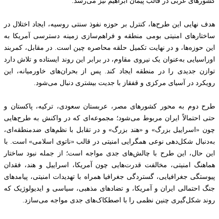
کشورهای عربی در قالب پیمان ابراهیم نیز می‌رسد.
هدف نهایی این طرح‌ها، کنترل بر حوزه نفوذ سنتی روسیه، ایجاد اختلال در
ساختارهای امنیتی بومی منطقه و فراهم‌سازی زمینه دسترسی آمریکا به
این حوزه‌ها، و در نهایت تکمیل حلقه محاصره چین است. در مقابل، کمربند
اوراسیایی به‌عنوان یک نیروی مقاوم، در برابر این روند ایستاده و تلاش دارد
توازن جدیدی را در منطقه ایجاد کند. پس از بحران‌های خاورمیانه، این
رویکرد در آسیای مرکزی و قفقاز با جدیت بیشتری دنبال می‌شود.
طرح دوم به محور کشورهای مصر، عربستان سعودی، ترکیه، پاکستان و
حتی احتمالاً ایران مربوط می‌شود؛ مجموعه‌ای که در واکنش به طرح‌هایی
چون «اسراییل بزرگ» و «هند بزرگ» و در تقابل با نظم‌های ضدمنطقه‌ای،
به‌دنبال شکل‌دهی نوعی همگرایی امنیتی در قالب «ناتوی اسلامی» است. با
این حال، این طرح با چالش‌های جدی مواجه است؛ از جمله نبود ساختار
هماهنگ امنیتی، مخالفت قدرت‌هایی چون آمریکا، اسراییل و هند، فقدان
پیوستگی جغرافیایی، گستردگی جغرافیا همراه با تهدیدات امنیتی، پیامدهای
جنگ احتمالی ایران و آمریکا، و تضادهای مذهبی، سیاسی و ایدیولوژیک که
روند شکل‌گیری چنین نظمی را با اصطکاک‌های جدی مواجه می‌سازد.