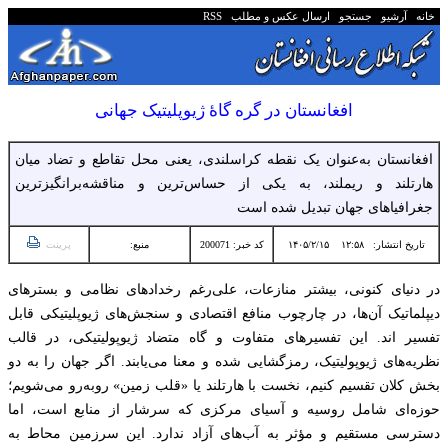
خانه
آرشیو
جستجو
ارسال عکس و مطلب
RSS
افغانستان در گره گاۀ ژیوپلیتیک جهانی
افغانستان به‌عنوان یک نقطه کراسلندی، یعنی محل تقاطع و تضاد میان
هارتلند و ریملند، به یکی از حساس‌ترین و مناقشه‌برانگیزترین
جغرافیاهای جهان تبدیل شده است
تاریخ انتشار:
۱۲:۵۸ ۱۴۰۵/۲/۱۵
کد خبر: 200071
منبع:
پرینت
در دنیای کنونی، بیشتر منازعات، علی‌رغم رخدادهای نظامی و بسترهای
دیپلماتیک آن‌ها، در چارچوب منافع اقتصادی و سنجش‌های ژیوپلیتیکی قابل
تفسیر اند. این تفسیرهای متفاوت و گاه متضاد ژیوپولیتیکی، در قالب
نظریه‌های ژیوپولیتیک، رمزگشایی شده و معنا می‌یابند. اگر جهان را به دو
بخش کلان تقسیم کنیم، نخست با هارتلند یا «قلب زمین» روبه‌رو می‌شویم؛
حوزه‌ای شامل روسیه و آسیای مرکزی که سرشار از منابع است، اما
دسترسی مستقیم و مؤثر به آب‌های آزاد ندارد. این سرزمین محاط به