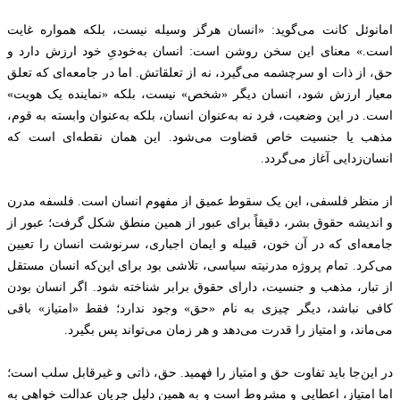
امانوئل کانت می‌گوید: «انسان هرگز وسیله نیست، بلکه همواره غایت
است.» معنای این سخن روشن است: انسان به‌خودیِ خود ارزش دارد و
حق، از ذات او سرچشمه می‌گیرد، نه از تعلقاتش. اما در جامعه‌ای که تعلق
معیار ارزش شود، انسان دیگر «شخص» نیست، بلکه «نماینده یک هویت»
است. در این وضعیت، فرد نه به‌عنوان انسان، بلکه به‌عنوان وابسته به قوم،
مذهب یا جنسیت خاص قضاوت می‌شود. این همان نقطه‌ای است که
انسان‌زدایی آغاز می‌گردد.
از منظر فلسفی، این یک سقوط عمیق از مفهوم انسان است. فلسفه مدرن
و اندیشه حقوق بشر، دقیقاً برای عبور از همین منطق شکل گرفت؛ عبور از
جامعه‌ای که در آن خون، قبیله و ایمان اجباری، سرنوشت انسان را تعیین
می‌کرد. تمام پروژه مدرنیته سیاسی، تلاشی بود برای این‌که انسان مستقل
از تبار، مذهب و جنسیت، دارای حقوق برابر شناخته شود. اگر انسان بودن
کافی نباشد، دیگر چیزی به نام «حق» وجود ندارد؛ فقط «امتیاز» باقی
می‌ماند، و امتیاز را قدرت می‌دهد و هر زمان می‌تواند پس بگیرد.
در این‌جا باید تفاوت حق و امتیاز را فهمید. حق، ذاتی و غیرقابل سلب است؛
اما امتیاز، اعطایی و مشروط است و به همین دلیل جریان عدالت خواهی به