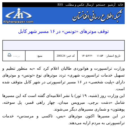
خانه
آرشیو
جستجو
ارسال عکس و مطلب
RSS
توقف موتر‌های «تونس» در ۱۶ مسیر شهر کابل
تاریخ انتشار:
۱۱:۵۴ ۱۴۰۵/۲/۲۰
کد خبر: 200124
منبع:
پرینت
وزارت ترانسپورت و هوانوردی طالبان اعلام کرد که «به منظور تنظیم و
تسهیل خدمات ترانسپورت شهری» تردد موتر‌های نوع «تونس» و موترهای
دارای «پلیت شخصی» در ۱۶ مسیر ترانسپورتی در شهر کابل متوقف شده
است.
این وزارت روز (شنبه، ۱۹ ثور) با نشر اعلامیه‌ای گفته است که این مسیرها
شامل «دشت برچی، میرویس میدان، چهار راهی قمبر، پل سوخته،
پوهنتون» و شماری مسیرهای دیگر می‌شوند.
در این مسیرها اکنون موترهای «بس، تاکسی و مرسدس» خدمات
ترانسپورتی به مردم ارایه می‌دهند.