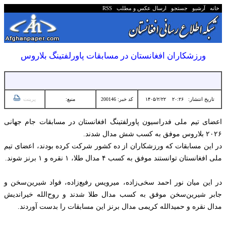
خانه
آرشیو
جستجو
ارسال عکس و مطلب
RSS
ورزشکاران افغانستان در مسابقات پاورلفتینگ بلاروس
تاریخ انتشار:
۲۰:۲۶ ۱۴۰۵/۲/۲۲
کد خبر: 200146
منبع:
پرینت
اعضای تیم ملی فدراسیون پاورلفتینگ افغانستان در مسابقات جام جهانی
۲۰۲۶ بلاروس موفق به کسب شش مدال شدند.
در این مسابقات که ورزشکاران از ده کشور شرکت کرده بودند، اعضای تیم
ملی افغانستان توانستند موفق به کسب ۴ مدال طلا، ۱ نقره و ۱ برنز شوند.
در این میان نور احمد سخی‌زاده، میرویس رفیع‌زاده، فواد شیرین‌سخن و
جابر شیرین‌سخن موفق به کسب مدال طلا شدند و روح‌الله خیراندیش
مدال نقره و حمیدالله کریمی مدال برنز این مسابقات را بدست آوردند.