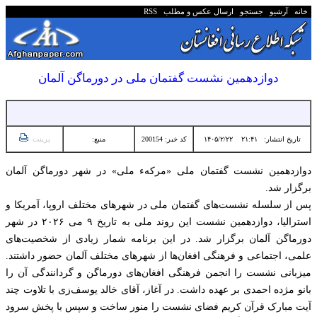
خانه
آرشیو
جستجو
ارسال عکس و مطلب
RSS
دوازدهمین نشست گفتمان ملی در دورماگن آلمان
تاریخ انتشار:
۲۱:۴۱ ۱۴۰۵/۲/۲۲
کد خبر: 200154
منبع:
پرینت
دوازدهمین نشست گفتمان ملی «مرکهء ملی» در شهر دورماگن آلمان
برگزار شد.
پس از سلسله نشست‌های گفتمان ملی در شهرهای مختلف اروپا، آمریکا و
استرالیا، دوازدهمین نشست این روند ملی به تاریخ ۹ می ۲۰۲۶ در شهر
دورماگن آلمان برگزار شد. در این برنامه شمار زیادی از شخصیت‌های
علمی، اجتماعی و فرهنگی افغان‌ها از شهرهای مختلف آلمان حضور داشتند.
میزبانی نشست را انجمن فرهنگی افغان‌های دورماگن و گردانندگی آن را
بانو مژده احمدی بر عهده داشت. در آغاز، آقای خالد یوسف‌زی با تلاوت چند
آیت مبارک قرآن کریم فضای نشست را منور ساخت و سپس با پخش سرود