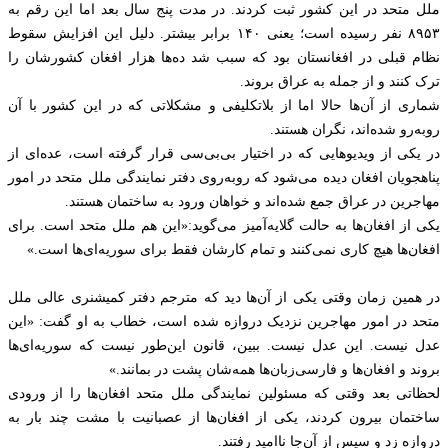
ملل متحد در این کشور ثبت کردند. در مدت پنج سال بعد اما این رقم به
۸۹۵۳ نفر رسیده است؛ یعنی ۱۴۰ برابر بیشتر. دلیل این افزایش سقوط
نظام قبلی در افغانستان بود که سبب شد ده‌ها هزار افغان کشورشان را
ترک کنند و از جمله به عراق بروند.
شماری از آن‌ها حالا اما از بلاتکلیفی و مشکلاتی که در این کشور با آن
روبه‌رو شده‌اند، نگران هستند.
در یکی از ویدیوهایی که در اختیار بی‌بی‌سی قرار گرفته است، عده‌ای از
پناهجویان افغان دیده می‌شود که روبه‌روی دفتر نمایندگی ملل متحد در امور
مهاجرین در عراق جمع شده‌اند و خواهان ورود به ساختمان هستند.
یکی از افغان‌ها به حالت گلایه‌آمیز می‌گوید:«این هم ملل متحد است. برای
افغان‌ها هیچ کاری نمی‌کنند و تمام کارشان فقط برای سوریه‌ای‌ها است.»
در همین زمان وقتی یکی از آن‌ها دید که مترجم دفتر کمیشنری عالی ملل
متحد در امور مهاجرین نزدیک دروازه شده است، خطاب به او گفت: «این
عدل نیست. این عدل نیست. ببین، قانون این‌طور نیست که سوریه‌ای‌ها
بروند و افغان‌ها و فارسی‌زبان‌ها همه‌شان پشت در بمانند.»
لحظاتی بعد وقتی که مسئولین نمایندگی ملل متحد افغان‌ها را از ورودی
ساختمان بیرون کردند، یکی از افغان‌ها از عصبانیت با مشت چند بار به
دروازه زد و سپس از آن‌جا ناامید رفتند.