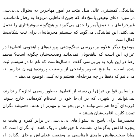
نمایندگی کمیشنری عالی ملل متحد در امور مهاجرین به سئوال بی‌بی‌سی
در مورد ادعای تبعیض پاسخ داد که چنین ادعاهایی مربوط به رفتار نامناسب،
غیرحرفه‌ای یا تبعیض‌آمیز را جدی می‌گیرند و هیچ‌گونه سوءرفتاری را تحمل
نمی‌کنند. این نمایندگی می‌گوید که سیستم محرمانه‌ای برای ثبت شکایت‌ها
فعال است.
موضوع دیگر علاوه بر بررسی سنگ‌پشتی پرونده‌های پناهجویی افغان‌ها در
عراق، این است که پناهجویان نمی‌دانند وضعیت‌شان چگونه است؟ محمد
رضا در این باره به بی‌بی‌سی گفت: « سال‌هاست که نام ما در سیستم ثبت
شده است، اما هیچ تصویر واضحی از وضعیت پرونده‌های‌مان نداریم. نه
می‌دانیم که دقیقا در چه مرحله‌ای هستیم و نه کسی توضیح می‌دهد.»
بر اساس قوانین عراق این دسته از افغان‌ها به‌طور رسمی اجازه کار ندارند،
نمی‌توانند از شهری که در آن‌جا خود را ثبت‌نام کرده‌اند، خارج شوند.
فرزندان آن‌ها هم نمی‌توانند درس بخوانند و مهم‌تر از همه، «همیشه نگران
تمدید کارت اقامت‌شان هستند.»
محمدرضا برای پاسخ به سئوال‌های بی‌بی‌سی در برابر کمره و پشت به
پنجره‌ اتاقش به‌گونه‌ای نشست تا چهره‌اش تاریک باشد. او نگران است که
مبادا صحبت‌هایش پیامدی نامناسبی بر وضعیت فعلی‌اش برجای بگذارد. او