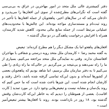
دفتر کمیشنری عالی ملل متحد در امور مهاجرین در عراق به بی‌بی‌سی
گفته است که نگرانی‌های مطرح‌شده از سوی این افغان‌ها را می‌پذیرد و
«اذعان می‌کند که در سال‌های اخیر، پناهجویان از جمله افغان‌ها با تأخیر در
روند ثبت‌نام و مستندسازی مواجه بوده‌اند. این چالش‌ها با محدودیت‌های
عملیاتی مرتبط است، از جمله منابع مالی محدود، کاهش شدید کارمندان،
همراه با افزایش درخواست پناهندگی در دو سال گذشته.»
افغان‌های پناهجو اما یک مشکل دیگر را هم مطرح کرده‌اند: تبعیض
به گفته محمد رضا: « کارمندان ملل متحد رویه درستی و شفافی با مهاجران
افغانستان ندارند. وقتی به نمایندگی ملل متحد مراجعه می‌کنیم، بسیاری از
ما را راه نمی‌دهند و بی‌نتیجه بر می‌گردیم. در حالی‌که ما راه زیادی را طی
می‌کنیم تا به دفتر سازمان ملل برسیم، اما شاهد بودیم که پناهجویان بعضی
از کشورها آمده‌اند و بدون این‌که تماسی گرفته شده باشد، داخل رفتند و
کارشان انجام شده است. این چیزها باعث شده است که ما حس کنیم که
روند یک‌سان و مشابه نیست و تبعیض‌هایی وجود دارد. در مورد تمدید [ کارت
اقامت]، بعضی از هموطنان را دیدیم که به خاطر این‌که کارت‌شان وقتش
گذشته بود، ۱۸ روز در بازداشت بودند. روند با افغان‌ها بیشتر تبعیض‌آمیز
است.»