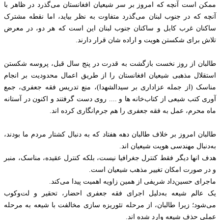
ممکن است آنچه که امروز بر سر شیعیان افغانستان می‌گذرد در ظاهر با
آنچه که در جنوب لبنان می‌گذرد متفاوت به نظر بیاید، اما نقطه مشترک
ساکنان غرب کابل و ساکنان جنوب لبنان‌ اين است که هر دو، در معرض
تلاش برای شکستن هویت و اراده شان قرار دارند.
طالبان از روز نخست بازگشت به قدرت در پنج سال قبل، پروسه شکستن
استقلال مذهبی شیعیان افغانستان را از طریق اعمال محدودیت‌ بر انجام
مناسک (از جمله عزاداری بر سیدالشهدا)، منع تدریس فقه جعفری، جمع
آوری کتب شیعی از کتاب‌خانه ها و .... روی دست گرفتند و اکنون در آستانه
ماه محرم، عمل به فقه جعفری را هم جرم‌انگاری کرده اند.
طالبان امروز بر خلاف طالبان دهه هفتاد که به دنبال کشتار مردم ما بودند،
به‌دنبال مهندسی هویت‌ شیعیان اند.
هدف انها دیگر فقط کنترل جغرافیا نیست، بلکه کنترل عقیده، مناسک، منبر
و در صورت امکان تغییر مذهب شیعیان است.
ماجرای حسین‌داد شریفی از همین زاویه اهمیت پیدا می‌کند.
یک عالم شیعه به‌دلیل اجرای فقه جعفری احضار، تحقیر و لت‌وکوب
می‌شود؛ زیرا طالبان، از مرحله تئوریزه سازی مخالفت با شیعه به مرحله
عملی حذف شیعه وارد شده اند.