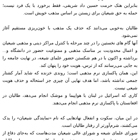
بنابراین هتک حرمت حسین داد شریفی، فقط برخورد با یک فرد نیست؛
حمله به حق شیعیان برای زیستن بر اساس مذهب خویش است.
طالبان به‌خوبی می‌دانند که حذف یک مذهب با خون‌ریزی مستقیم آغاز
نمی‌شود.
آنها گام های نخستین را در چند مرحله با کنترل مراکز دینی و مذهبی شیعیان
و اعمال محدودیت بر مناسک مذهبی و ممنوعیت حضور در دانشگاه و...
برداشته و اکنون با در هم شکستن حضور علمای شیعه، در نهایت جامعه را
به جایی می‌رسانند که از ترس، هویت خود را پنهان کند.
این، همان پاکسازی نرم مذهبی است؛ روندی خزنده که شاید آمار کشتار
جمعی نداشته باشد، اما هدف نهایی آن چیزی جز استحاله و حذف هویت
شیعی نیست.
کاری که اسرائیل در لبنان با هواپیما و موشک انجام می‌دهد، طالبان در
افغانستان با پاکسازی نرم مذهبی انجام می‌دهند.
در این میان، سکوت و انفعال نهادهایی که نام «نمایندگی شیعیان» را یدک
می‌کشند، شرم‌آورتر از رفتار طالبان است.
شورای علمای شیعه و شورای عالی شیعیان مدت‌هاست که به‌جای دفاع از