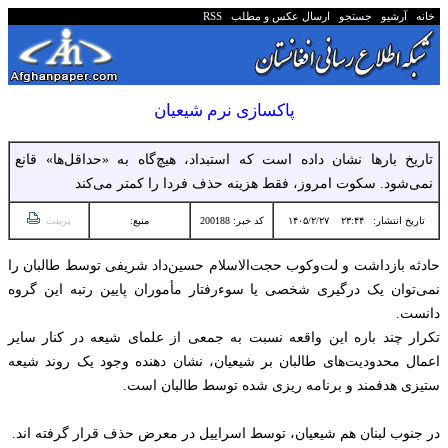
خانه
آرشیو
جستجو
ارسال عکس و مطلب
RSS
پاکسازی نرم شیعیان
تاریخ بارها نشان داده است که استبداد، هیچ‌گاه به «حداقل‌ها» قانع
نمی‌شود. سکوت امروز، فقط هزینه حذف فردا را کمتر می‌کند
تاریخ انتشار:
۲۳:۴۴ ۱۴۰۵/۲/۲۷
کد خبر: 200188
منبع:
پرینت
حادثه بازداشت و لت‌وکوب حجت‌الاسلام حسین‌داد شریفی توسط طالبان را
نمی‌توان یک درگیری شخصی یا سوءرفتار مأموران پایین رتبه این گروه
دانست.
تکرار چند باره این واقعه نسبت به جمعی از علمای شیعه در کنار سایر
اعمال محدودیت‌های طالبان بر شیعیان، نشان دهنده وجود یک روند شیعه
ستیزی هدفمند و برنامه ریزی شده توسط طالبان است.
در جنوب‌ لبنان هم شیعیان، توسط اسراییل در معرض حذف قرار گرفته اند.