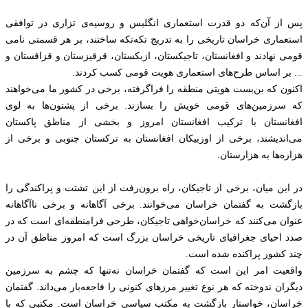
پس از آن‌که دو قدرت استعماری انگلیس و روسیه‌ی تزاری در توافقی
استعماری خراسان تاریخی را به تدریج تکه‌تکه ساختند، بر هر قسمتی نامی
قومی نهادند و افغانستان، تاجیکستان، ازبکستان، قرقیزستان و قزاقستان و
... بر اساس طرح‌های استعماری هویت قومی کسب کردند.‌
اکنون که بن‌بست هویتی منطقه را فراگرفته، برخی در کشور ما می‌خواهند
که سرزمین‌های قومی خویش را بسازند. برخی از پشتون‌ها به لوی
افغانستان با ترکیب افغانستان امروز و بخشی از مناطق پاکستان
می‌اندیشند، برخی از اوزبیکان افغانستان به ترکستان جنوبی و برخی از
هزاره‌ها به هزارستان.
در این میان، برخی از تاجیکان، راه برون‌رفت از این تشتت و پراکندگی را
بازگشت به گفتمان خراسان می‌خوانند. برخی آگاهانه و برخی ناآگاهانه
عنوان می‌کنند که خراسان‌خواهی تاجیکان، طرحی فرامنطقه‌ای است که در
صدد احیای جغرافیای تاریخی خراسان بزرگ است که امروز مناطق آن در
چند کشور پراکنده شده است.
واقعیت امر این است که گفتمان خراسان نه‌تنها که چشم به سرزمین
دیگران ندوخته که هر نوع تغییر مرزهای کنونی را فاجعه‌بار می‌داند. گفتمان
خراسان، خواستار بازگشت به مکتب سیاسی خراسان است. مکتبی که با