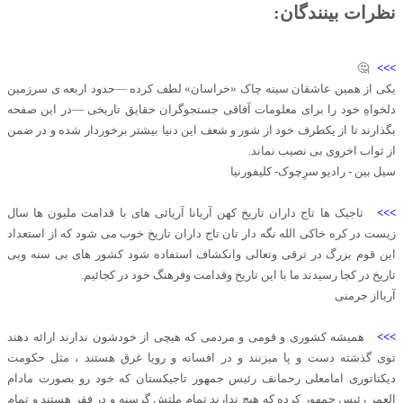
نظرات بینندگان:
🤔
>>>
یکی از همین عاشقان سینه چاک «خراسان» لطف کرده —حدود اربعه ی سرزمین
دلخواهِ خود ‌را برای معلومات آفاقی جستجوگران حقایق تاریخی —در این صفحه
بگذارند تا از یکطرف خود از شور و شعف این دنیا بیشتر برخوردار شده و در ضمن
از ثواب اخروی بی نصیب نماند.
سیل بین - رادیو سرِچوک- کلیفورنیا
>>>
تاجیک ها تاج داران تاریخ کهن آریانا آریائی های با قدامت ملیون ها سال
زیست در کره خاکی الله نگه دار تان تاج داران تاریخ خوب می شود که از استعداد
این قوم بزرگ در ترقی وتعالی وانکشاف استفاده شود کشور های بی سنه وبی
تاریخ در کجا رسیدند ما با این تاریخ وقدامت وفرهنگ خود در کجائیم.
آریااز جرمنی
>>>
همیشه کشوری و قومی و مردمی که هیچی از خودشون ندارند ارائه دهند
توی گذشته دست و پا میزنند و در افسانه و رویا غرق هستند ، مثل حکومت
دیکتاتوری امامعلی رحمانف رئیس جمهور تاجیکستان که خود رو بصورت مادام
العمر رئیس جمهور کرده که هیچ ندارند تمام ملتش گرسنه و در فقر هستند و تمام