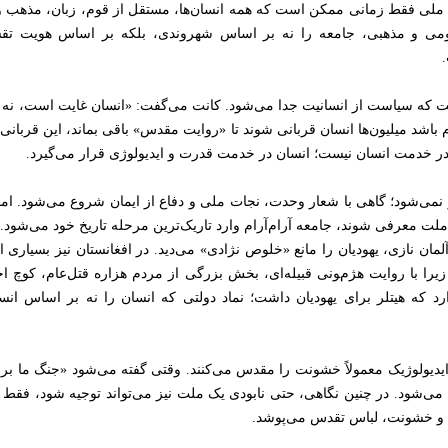
ت ملی فقط زمانی ممکن است که همه انسان‌ها، مستقل از قوم، زبان، مذهب 
قومی و مذهبی، جامعه را نه بر اساس شهروندی، بلکه بر اساس هویت تقسیم
که سیاست از انسانیت جدا می‌شود. کانت می‌گفت: «انسان غایت است، نه وسیل
باشد میلیون‌ها انسان قربانی شوند تا «روایت مقدس» باقی بماند، این قربانی
ر خدمت انسان نیست؛ انسان در خدمت قدرت و ایدیولوژی قرار می‌گیرد.
ز نمی‌شود؛ گاهی با شعار وحدت، نجات ملی و دفاع از ایمان شروع می‌شود. 
ملت معرفی شوند، جامعه آرام‌آرام وارد تاریک‌ترین مرحله تاریخ خود می‌شود.
آلمان نازی، یهودیان را مانع «خلوص نژادی» می‌دید. در افغانستان نیز بسیاری ا
یرا با روایت هژمونی قبیله‌ای، بخش بزرگی از مردم هزاره قتل‌عام، کوچ ا
ارد که هیتلر برای یهودیان داشت؛ نماد دولتی که انسان را نه بر اساس ا
یدیولوژیک معمولاً خشونت را مقدس می‌کنند. وقتی گفته می‌شود «جنگ ما برای
می‌شود. در چنین نگاهی، حتی نابودی یک ملت نیز می‌تواند توجیه شود، فقط بر
 و خشونت، لباس تقدس می‌پوشد.