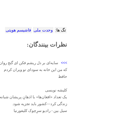
تگ ها:
وحدت ملی
فاشیسم هویتی
نظرات بینندگان:
>>>
سایه‌ای بر دل ریشم فکن ای گنج روان
که من این خانه به سودای تو ویران کردم
حافظ
کلیشه نویسی
یک تعداد «افغان‌ها» با اذهانِ پریشان شبا
زندگی کرد—کشور باید تجزیه شود.
سیل بین - رادیو سرِچوک کلیفورنیا