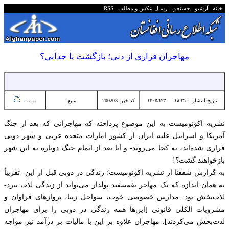
خانه
آرشیو
جستجو
ارسال عکس و مطلب
RSS
مهاجران فراری از دبی؛ بازگشت یا جدایی؟
تاریخ انتشار:
۱۸:۳۱ ۱۴۰۵/۲/۳۰
کد خبر: 200203
منبع:
پرینت
نشریه اکونومیست به این موضوع پرداخته که مهاجرانی که بعد از جنگ
آمریکا و اسراییل علیه ایران از کشور امارات متحده عربی و شهر دوبی
فراری شده‌اند، به کجا می‌روند- و آیا بعد از اتمام جنگ دوباره به این شهر
بازخواهند گشت؟!
به گزارش شفقنا از نشریه اکونومیست؛ زندگی در دوبی قبل از این- تقریباً
به همان اندازه که یک مهاجر یقه‌سفید پولدار می‌تواند از زندگی لذت ببرد-
لذت‌بخش بود. مدارس خصوصی خوب، سواحل زیبا، پروازهای فراوان و
مشروبات الکلی قانونی [این‌ها همه زندگی در دوبی را برای مهاجران
لدت‌بخش می‌کردند]. مهاجران علاوه بر این با مالیات بر درآمد نیز مواجه