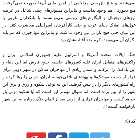
نمی‌شدند و هیچ بازرسی مزاحمی از امور مالی آن‌ها صورت نمی‌گرفت؛
هیچ دیپورتی هم وجود نداشت و بنابراین میلیونرهای چینی شاغل در عرصه
ارزهای دیجیتال و الیگارش‌های روسی می‌توانستند با بانکداران غربی یا
غول‌های املاک دنیای عرب و حتی کارآفرینان اسراییلی معاشرت کنند. در
این میان حتی هیچ بارانی نیز وجود نداشت و بنابراین تنها چیزی که می‌باید
نگران آن می‌بودند، کرم ضد آفتاب‌شان بود.
جنگ ایالات متحده آمریکا و اسراییل علیه جمهوری اسلامی ایران و
واکنش‌های متقابل ایران علیه کشورهای حاشیه خلیج فارس اما این دنیا- و
این بادکنک را- ترکاند و شمار زیادی از مهاجران ساکن در شهر دوبی برای
قرار از دست موشک‌ها و پهپادهای تلافی‌جویانه ایران، دوبی را رها کرده و
راه کشورهای دیگر را در پیش گرفتند. این به نوعی شکوه و زرق و برق این
شهر را از بین برده است. اما سوال مهم‌تر این است که آیا شکوه دوبی باز
خواهد گشت و مهاجران فراری از دوبی بعد از اتمام جنگ دوباره به این شهر
بازخواهند گشت؟!.
کد (6)