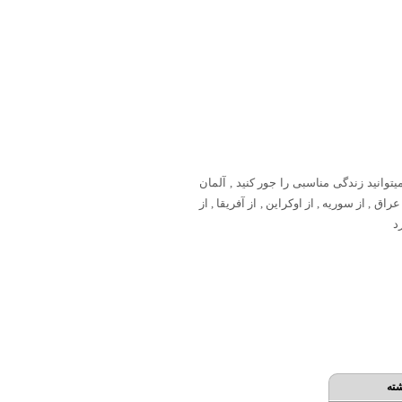
یتوانید زندگی مناسبی را جور کنید , آلمان
 , از سوریه , از اوکراین , از آفریقا , از
د