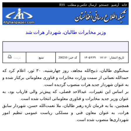
خانه
آرشیو
جستجو
ارسال عکس و مطلب
RSS
وزیر مخابرات طالبان، شهردار هرات شد
تاریخ انتشار:
۱۷:۱۶ ۱۴۰۵/۲/۳۱
کد خبر: 200210
منبع:
پرینت
سخنگوی طالبان، ذبیح‌الله مجاهد، روز چهارشنبه، ۳۰ ثور، اعلام کرد که
حمدالله نعمانی از سمت وزارت مخابرات و فناوری معلوماتی برکنار شده و
به عنوان شهردار جدید هرات منصوب گردیده است.
بر اساس این تغییرات، عبدالاحد فضلی، که پیش‌تر والی فاریاب بود، به
عنوان وزیر جدید مخابرات و فناوری معلوماتی انتخاب شده است.
همچنین، بنا به فرمان تازه رهبر طالبان، ملا نعمت‌الله حسن، شهردار سابق
هرات، به عنوان معاون فنی و مسلکی ریاست عمومی تنظیم امور
شهرداری‌ها منصوب شده است.