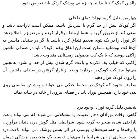
والدین کمک کند تا بدانند چه زمانی پوشک کودک باید تعویض شود.
چهارمین دلیل گریه نوزاد؛ دمای داخلی
اگر کودک بیش از حد گرم یا سردش باشد، ممکن است ناراحت باشد و
سعی کند از طریق گریه با شما ارتباط برقرار کرده و موضوع را اطلاع دهد.
اگر نوزاد را در یک پتوی ضخیم قنداق کرده باشید یا اگر در صندلی ماشین به
آن‌ها کت بپوشانید ممکن است این اتفاق بیفتد. کودک باید در صندلی ماشین
ژاکتی بپوشد که با یک کت معمولی زمستانی متفاوت باشد:
ژاکتی که خیلی پف نکرده و باعث گرم شدن بیش از حد او نشود. همچنین
می‌توانید ژاکت کودک را بردارید و بعد از قرار گرفتن در صندلی ماشین، آن
را روی کودک قرار دهید.
مطمئن شوید که کودک در محیط خنکی می خوابد و پوشش مناسبی روی
بدن خود دارد. همچنین نوزاد باید در فضای بیرون از خانه در سایه بماند.
پنجمین دلیل گریه نوزاد؛ وجود درد
گاهی اوقات نوزادان دچار عفونت یا مشکلاتی می‌شوند که می تواند باعث
ناراحتی شده، منجر به گریه شود. شرایطی مثل گوش درد، دندان درآوردن
یا زخم‌ها و حساسیت‌های پوستی در اثر بستن پوشک می تواند باعث درد
شود. بسیاری از این شرایط را می‌توان توسط یک متخصص پزشکی درمان