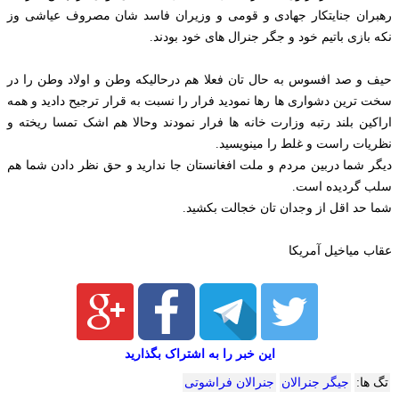
رهبران جنایتکار جهادی و قومی و وزیران فاسد شان مصروف عیاشی وز
نکه بازی باتیم خود و جگر جنرال های خود بودند.
حیف و صد افسوس به حال تان فعلا هم درحالیکه وطن و اولاد وطن را در
سخت ترین دشواری ها رها نمودید فرار را نسبت به قرار ترجیح دادید و همه
اراکین بلند رتبه وزارت خانه ها فرار نمودند وحالا هم اشک تمسا ریخته و
نظریات راست و غلط را مينويسيد.
دیگر شما دربین مردم و ملت افغانستان جا ندارید و حق نظر دادن شما هم
سلب گردیده است.
شما حد اقل از وجدان تان خجالت بكشيد.
عقاب میاخیل آمریکا
این خبر را به اشتراک بگذارید
تگ ها:
جیگر جنرالان
جنرالان فراشوتی