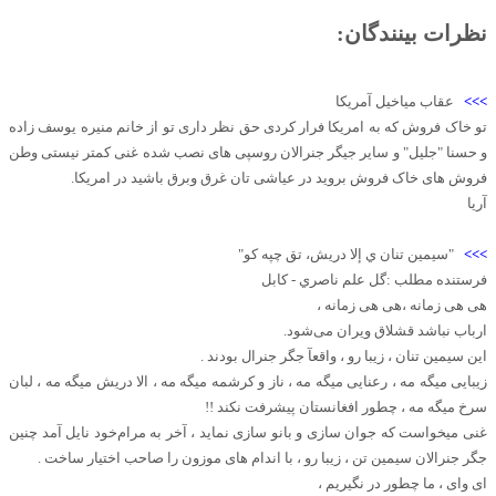
نظرات بینندگان:
>>>
عقاب میاخیل آمریکا
تو خاک فروش که به امریکا فرار کردی حق نظر داری تو از خانم منيره یوسف زاده
و حسنا "جليل" و سایر جیگر جنرالان روسپی های نصب شده غنی کمتر نیستی وطن
فروش های خاک فروش بروید در عیاشی تان غرق وبرق باشید در امریکا.
آریا
>>>
"سيمين تنان ي إلا دريش، تق چپه كو"
فرستنده مطلب :گل علم ناصري - كابل
هی هی زمانه ،هی هی زمانه ،
ارباب نباشد قشلاق ویران می‌شود.
این سیمین تنان ، زیبا رو ، واقعآ جگر جنرال بودند .
زیبایی میگه مه ، رعنایی میگه مه ، ناز و کرشمه میگه مه ، الا دریش میگه مه ، لبان
سرخ میگه مه ، چطور افغانستان پیشرفت نکند !!
غنی میخواست که جوان سازی و بانو سازی نماید ، آخر به مرام‌خود نایل آمد چنین
جگر جنرالان سیمین تن ، زیبا رو ، با اندام های موزون را صاحب اختیار ساخت .
ای وای ، ما چطور در نگیریم ،