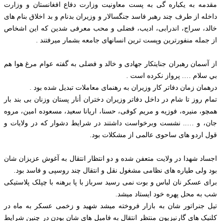
مقدمه به یکباره گی به پست معاونیت وزارت دفاع افغانستان و وزارت
داخله از طرف چند رهبر فاسد جنگسالار و وزيران بدنام و بد اخلاق بنام های
خالد، سراج، اندرابی، ادیب، فضلی و محب معرفی شدین که این اشخاص
از جمله منفورترین وپست ترین انسانهای جامعه بشمار میرفتند .
از آسمان رهبران جنایتکار جهادی و خالد و فضلی به گفته عوام مرغ هوا هم
بي سلام …. پرواز نكرده است .
درهمان زمان دفاتر کار وزیران به رهنمای معاملات تبدیل شده بود .
تمام روز تا شام در داخل دفاتر وزیران دختران أنار پستان وزنان بی بند بار
همچو، منیره، فوزیه و مریم کوفی، حسنا، اریانا سعيد، مسعوده امين، مروه
جان، و ….. نشست وبرخواست داشتند در شرایط دشوار که در ولایات و
قول اردو های ساحوی عالمی از مشکلات بود.
اجساد شهدا در ولايت متعفن شده و دو انتظار انتقال به آغوش عزيزان شان
بود ولی طیاره های نظامی مشغول نقل و انتقال چند روسپی و فاسد بود.
برای عسکر نان لباس و بوت نمی رسید سرباز با پا برهنه با چپلک پلاستیکی
شب به محل پهره خود ایستاد ميشد.
تیل جنراتور شان به بازار فروخته میشد شهید و زخمی عسکر به ماه در
کلنیک های گارنیزیون منتظر انتقال به فامیل های شان بودن در چنین شرایط