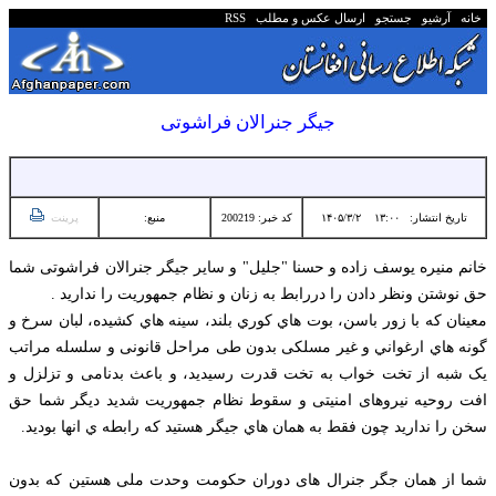
خانه
آرشیو
جستجو
ارسال عکس و مطلب
RSS
جیگر جنرالان فراشوتی
تاریخ انتشار:
۱۳:۰۰ ۱۴۰۵/۳/۲
کد خبر: 200219
منبع:
پرینت
خانم منيره یوسف زاده و حسنا "جليل" و سایر جیگر جنرالان فراشوتی شما
حق نوشتن ونظر دادن را دررابط به زنان و نظام جمهوریت را ندارید .
معينان كه با زور باسن، بوت هاي كوري بلند، سينه هاي كشيده، لبان سرخ و
گونه هاي ارغواني و غیر مسلکی بدون طی مراحل قانونی و سلسله مراتب
یک شبه از تخت خواب به تخت قدرت رسیدید، و باعث بدنامی و تزلزل و
افت روحیه نیروهای امنیتی و سقوط نظام جمهوریت شدید دیگر شما حق
سخن را نداريد چون فقط به همان هاي جيگر هستيد كه رابطه ي انها بوديد.
شما از همان جگر جنرال های دوران حکومت وحدت ملی هستین که بدون