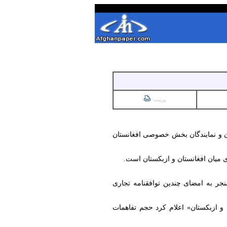
پرینت
ات 100نفره متشکل از تاجران، صادرکنندگان و نمایندگان بخش خصوصی افغانستان
میان افغانستان و ازبکستان است.
جر به امضای چندین توافقنامه تجاری
و ازبکستان» اعلام کرد حجم تفاهمات