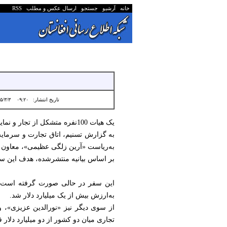
خانه
آرشیو
جستجو
ارسال عکس و مطلب
RSS
تاریخ انتشار:
۰۹:۲۰ ۱۴۰۵/۳/۳
یک هیات 100نفره متشکل از تجار و نمایندگان بخش خصوصی افغانستان به ازبکستان سفر کردند.
به‌ریاست «آرین زلگی عظیمی»، معاون س
بر اساس بیانیه منتشرشده، هدف این سف
این سفر در حالی صورت گرفته است که 
به‌ارزش بیش از یک میلیارد دلار شد.
از سوی دیگر نیز «نورالدین عزیزی»، 
تجاری میان دو کشور از دو میلیارد دلار 