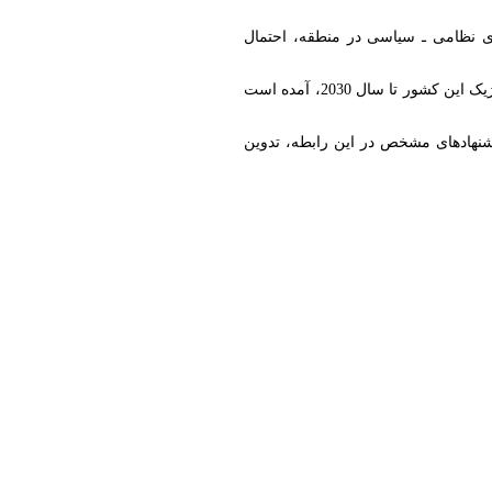
ی نظامی ـ سیاسی در منطقه، احتمال
بر اساس این گزارش‌ها، در پیش‌نویس فرمان «شوکت میرضیایف»، رئیس‌جمهور ازبکستان درباره برنامه‌ریزی استراتژیک این کشور تا سال 2030، آمده است
یشنهادهای مشخص در این رابطه، تدوین