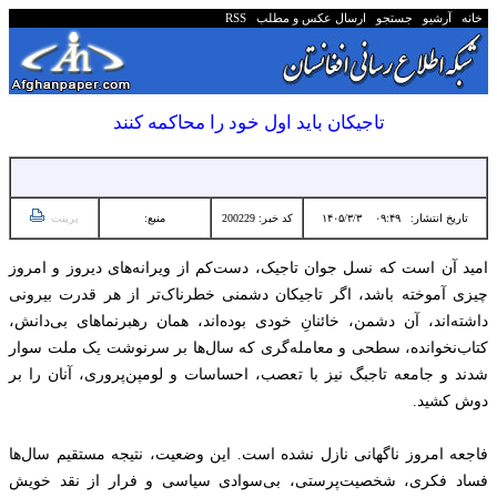
خانه
آرشیو
جستجو
ارسال عکس و مطلب
RSS
تاجیکان باید اول خود را محاکمه کنند
تاریخ انتشار:
۰۹:۴۹ ۱۴۰۵/۳/۳
کد خبر: 200229
منبع:
پرینت
امید آن است که نسل جوان تاجیک، دست‌کم از ویرانه‌های دیروز و امروز
چیزی آموخته باشد، اگر تاجیکان دشمنی خطرناک‌تر از هر قدرت بیرونی
داشته‌اند، آن دشمن، خائنانِ خودی بوده‌اند، همان رهبرنماهای بی‌دانش،
کتاب‌نخوانده، سطحی و معامله‌گری که سال‌ها بر سرنوشت یک ملت سوار
شدند و جامعه تاجبگ نیز با تعصب، احساسات و لومپن‌پروری، آنان را بر
دوش کشید.
فاجعه‌ امروز ناگهانی نازل نشده است. این وضعیت، نتیجه‌ مستقیم سال‌ها
فساد فکری، شخصیت‌پرستی، بی‌سوادی سیاسی و فرار از نقد خویش