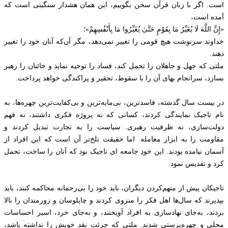
است. اگر با زبان قرآن سخن بگوییم، این همان هشدار سنگینی است که
آمده است،
«إِنَّ اللَّهَ لَا يُغَيِّرُ مَا بِقَوْمٍ حَتَّىٰ يُغَيِّرُوا مَا بِأَنْفُسِهِمْ»؛
خداوند سرنوشت هیچ قومی را تغییر نمی‌دهد، مگر آن‌که آنان خود را تغییر
دهند.
ملتی که جهل و جاهلان را تحمل کند، فساد را توجیه نماید و خائنان را رهبر
بسازد، سرانجام بهای آن را با سقوط، تحقیر و پراکندگی خواهد پرداخت.
در بیست سال گذشته، فاسدترین، بی‌مایه‌ترین و بی‌کفایت‌ترین چهره‌ها، به
نام تاجیک نمایندگی کردند، کسانی که نه پروژه‌ فکری داشتند، نه فهم
دولت‌سازی، نه ظرفیت رهبری. سیاست را به تجارت تبدیل کردند و
مقاومت را به ابزار معامله. اما حقیقت تلخ‌تر آن است که این افراد از
آسمان نیامده بودند. این خودِ جامعه ای تاجیک بود که آنان را ساخت، تحمل
کرد و تقدیس نمود.
تاجیکان پیش از متهم‌کردن دیگران، باید خود را بی‌رحمانه محاکمه کنند، باید
بپذیرند که سال‌ها اهل فکر را منزوی کردند و چاپلوسان و زورمندان را بالا
بردند، به‌جای نهادسازی به افراد آویختند، و به‌جای خرد، اسیر احساسات
محلی و چهره‌پرستی شدند. ملتی که جرئت نقد خویش را نداشته باشد،