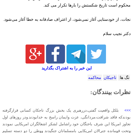
محکوم است تاریخ شکستش را بارها تکرار می کند.
نجات، از خودستایی آغاز نمی‌شود، از اعتراف صادقانه به خطا آغاز می‌شود.
دکتر نجیب سلام
این خبر را به اشتراک بگذارید
تگ ها:
تاجیکان
محاکمه
نظرات بینندگان:
>>>
بلکل واقعیت گفتی،دررهبری یک بخش بزرگ تاجکان کسانی قرارگرفته
بودندکه فاقد شرافت،مردانگی، عزت وایمان راسخ به خدابودند.ودر روزهای اول
تجاوز امریکا این شرف باختگان خود راشامل لشکر اشغالگران امریکایی نمودند
وتحت قومانده جنرالان امریکایی بامسلمانان جنگیدند ووطن را دو دسته تسلیم