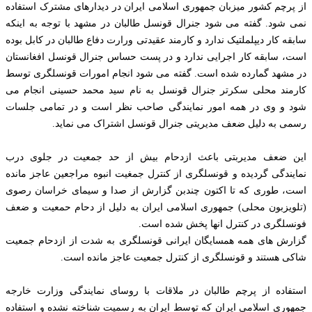
از پرچم کشور میزبان جمهوری اسلامی ایران در دیدارهای مشترک استفاده
نمی شود. گفته می شود جنرال قونسل طالبان در مشهد با توجه به اینکه
سابقه کار دیپلملتیک ندارد و کارمند عقیدتی ورارت دفاع طالبان در کابل بوده
است، سابقه کار اجرایی ندارد و در پست حساس جنرال قونسل افغانستان
در مشهد گمارده شده است. گفته می شود انجام امورات قونسلگری توسط
کارمند محلی سکرتر جنرال قونسل به نام سید محمد حسینی انجام می
شود و وی در همه امور نمایندگی صاحب نظر است و در تمامی جلسات
رسمی به دلیل ضعف مدیریتی جنرال قونسل اشتراک می نماید.
این ضعف مدیربتی باعث ازدحام بیش از حد جمعیت در جلوی درب
نمایندگی گردیده و قونسلگری از کنترل جمغیت انبوه مراجعین عاجز مانده
است، طوری که تا اکتون چندبن گزارش از صدا و سیمای خراسان رصوی
(تلویزبون محلی) جمهوری اسلامی ایران به دلیل از دحام حمعیت و ضعف
فونسلگری در کنترل انها پخش شده است.
گزارش های همه همسایگان ایرانی قونسلگری به شدت از ازدحام جمعیت
شاکی هستند و قونسلگری از کنترل جمعیت عاجز مانده است.
استفاده از پرچم طالبان در ملاقات با روسای نمایندگی وزارت خارجه
جمهوری اسلامی ایران که توسط ایران به رسمیت شناخته نشده‌ و استفاده