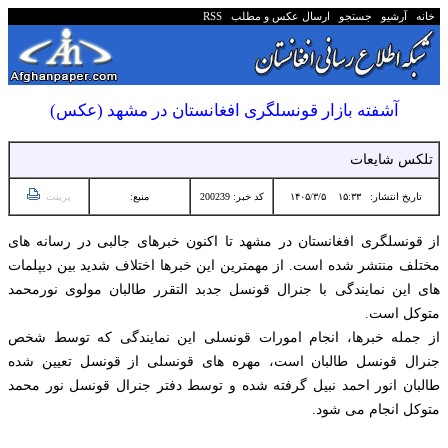
خانه
آرشیو
جستجو
ارسال عکس و مطلب
RSS
آشفته بازار قونسلگری افغانستان در مشهد (عکس)
تلکس شایعات
تاریخ انتشار:
۱۵:۳۳ ۱۴۰۵/۳/۵
کد خبر: 200239
منبع:
پرینت
از قونسلگری افغانستان در مشهد تا اکنون خبرهای جالبی در رسانه های
مختلف منتشر شده است. از مهمترین این خبرها اختلاف شدید بین دیپلمات
های این نمایندگی با جنرال قونسل جدبد التقرر طالبان مولوی نورمحمد
متوکل است.
از جمله خبرها، انجام امورات قونسلی این نمایندگی که توسط شخص
جنرال قونسل طالبان است، مهره های قونسلی از قونسل تعیین شده
طالبان انور احمد نبیل گرفته شده و توسط دفتر جنرال قونسل نور محمد
متوکل انجام می شود.