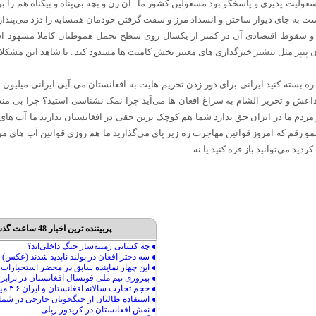
سعولیت پذیری و پاسخگو بود مسعولین کشور ما . آن زن و بچه بی‌پناه و بیگناه هم را بر
ست به جای دیوار ساختن و انسداد مرز و سفت گرفتن خودمان همسایه را دزد می‌پنداریم 
 و سقوط اقتصادی آن در کمتر از یکسال روی سطح تحمل هموطنان کاملا مشهود 
ن پیپر مثل بیشتر خبرگذاری های معتبر بخش کامنت ها مسدود کند . تا شاهد این مشکلا
ه بسته کنید ایرانی برای دور زدن تحریم هایت به افغانستان می آیی ایرانی میلیون 
ه داعش و تحریر الشام به سراغ افغان ها می‌آید چرا نمک نشناسی استید؟ چرا بی من
 مردم ما در ایران حق ندارد شما هم کوچک ترین حقی در افغانستان ندارید ما آب های
همو رقم که امروز قوانین مهاجرت ره زیر پای می‌گذارید ما هم روزی قوانین آب های مرز
د می‌توانید باز فره کنید یا نه.....
پربیننده ترین اخبار 48 ساعت گذشته