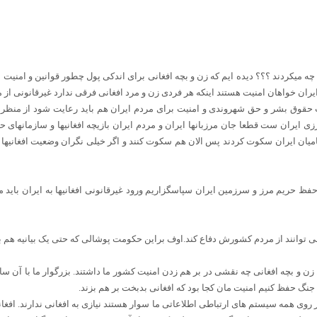
ه میکردند ؟؟؟ دیده ایم که زن و بچه افغانی برای اندکی پول چطور قوانین و امنیت ای
ران خواهان امنیت هستند اینکه هر فردی زن و مرد افغانی فرقی ندارد غیرقانونی از م
 حقوق بشر و حق شهروندی و امنیت برای مردم ایران هم باید رعایت شود از منظر 
ی ایران ست قطعا جان مرزبانها ایران و مردم ایران بازیچه افغانیها و سازمانه
امیان ایران سکوت کردند پس الان هم سکوت کنند و اگر خیلی نگران وضعیت افغانیها ه
حفظ حریم مرز و سرزمین ایران سپاسگزاریم ورود غیرقانونی افغانیها به ایران باید 
 توانند از مردم کشورش دفاع کند.اوف براین حکومت پوشالی که حتی یک بیانیه هم بر
زن و بچه افغانی چه نقشی در بر هم زدن امنیت کشور ما داشتند. بزرگوار ما با آن س
نگ حفظ کنیم امنیت مان کجا بود که افغانی بدبخت بر هم بزند.
وی همه سیستم های ارتباطی اطلاعاتی ما سوار هستند نیازی به افغانی ندارند. افغا