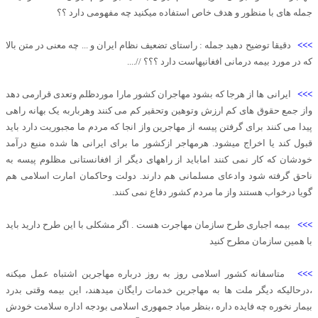
جمله های با منظور و هدف خاص استفاده میکنید چه مفهومی دارد ؟؟
>>>
دقیقا توضیح دهید جمله : راستای تضعیف نظام ایران و ... چه معنی در متن بالا
که در مورد بیمه درمانی افغانیهاست دارد ؟؟؟ //....
>>>
ایرانی ها از هرجا که بشود مهاجران کشور مارا موردظلم وتعدی قرارمی دهد
واز جمع حقوق های کم ارزش وتوهین وتحقیر کم می کنند وهرباربه یک بهانه راهی
پیدا می کنند برای گرفتن پیسه از مهاجرین واز انجا که مردم ما مجبوریت دارد باید
قبول کند یا اخراج میشود. هرمهاجر ازکشور ما برای ایرانی ها شده منبع درآمد
خودشان که کار نمی کنند اماباید از راههای دیگر از افغانستانی مظلوم پیسه به
ناحق گرفته شود وادعای مسلمانی هم دارند. دولت وحاکمان امارت اسلامی هم
گویا درخواب هستند واز ما مردم کشور دفاع نمی کنند.
>>>
بیمه اجباری طرح سازمان مهاجرت هست . اگر مشکلی با این طرح دارید باید
با همین سازمان مطرح کنید
>>>
متاسفانه کشور اسلامی روز به روز درباره مهاجرین اشتباه عمل میکنه
،درحالیکه دیگر ملت ها به مهاجرین خدمات رایگان میدهند، این بیمه وقتی بدرد
بیمار نخوره چه فایده داره ،بنظر میاد جمهوری اسلامی بودجه اداره سلامت خودش