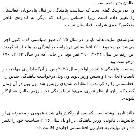
طالبان بدتر شده است.‏
ون دن برینک گفته است که سیاست پناهندگی در قبال پناه‌جویان ‏افغانستان
را تغییر داده است زیرا احساس می‌کند که دیگر به اندازه‌ی ‏کافی
منعکس‌کننده‌ی شرایط افغانستان نیست.‏
به‌نوشته‌ی سایت هالند تایمز، در سال ۲۰۲۵، طبق سیاستی که ‏تا کنون اجرا
می‌شد، در مجموع ۷۶۰ افغانستانی درخواست ‏پناهندگی در هلند ارائه کردند.
این رقم در سال ۲۰۲۴، ۴۹۰ نفر ‏بود، در حالی که در سال ۲۰۲۳، ۶۷۰
درخواست بود.‏
سیاست پناهندگی هالند در اواخر سال ۲۰۲۵ پس از آن‌که اداره‌ی ‏مهاجرت و
تابعیت (‏آی‌ان‌دی) و سپس وزیر دیوید ون ویل درخواست ‏پناهندگی چندین زن
افغانستانی را رد کردند، با انتقادات شدیدی ‏روبه‌رو شد. ون ویل در آن زمان
گفت که زنان، از نظر تئوری، ‏می‌توانند با زندگی تحت رژیم طالبان «سازگار
شوند».‏
هالند تایمز نوشته است که پس از واکنش‌های شدید عمومی و ‏مجموعه‌ای از
چالش‌های قانونی، وزیر پناهندگی در اوایل سال ‌‏۲۰۲۶ سیاست خود را تغییر
داد و در نهایت به چهار زن ‏افغانستانی اجازه‌ی اقامت داد.‏