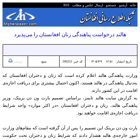
خانه
آرشیو
جستجو
ارسال عکس و مطلب
RSS
هالند درخواست پناهندگی زنان افغانستان را می‌پذیرد
تاریخ انتشار:
۱۲:۵۱ ۱۴۰۵/۳/۹
کد خبر: 200253
منبع:
پرینت
وزارت پناهندگی هالند اعلام کرده است که زنان و دختران افغانستان که
‏به‌دنبال پناهندگی در هالند هستند، اکنون احتمال بیشتری برای ‏دریافت اجازه‌ی
اقامت در این کشور دارند.
به گزارش سایت هالند تایمز، براساس تصمیم بارت ون دن برینک، ‏وزیر
پناهندگی هالند، زنان و دختران افغانستان «در اکثر موارد» ‏واجد شرایط
دریافت اجازه‌ی اقامت خواهند بود.‏
بارت ون دن برینک این تصمیم را پس از آن گرفته است که مقام‌های ‏وزارت
امور خارجه‌ی هالند هشدار دادند که شرایط زنان و دختران ‏تحت حکومت