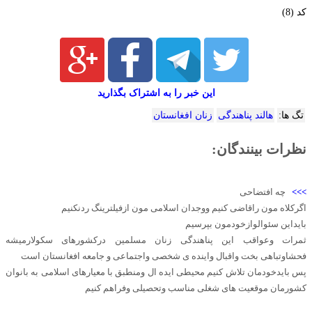
کد (8)
این خبر را به اشتراک بگذارید
تگ ها:
هالند پناهندگی
زنان افغانستان
نظرات بینندگان:
>>>
چه افتضاحی
اگرکلاه مون راقاضی کنیم ووجدان اسلامی مون ازفیلترینگ ردنکنیم
بایداین سئوالوازخودمون بپرسیم
ثمرات وعواقب این پناهندگی زنان مسلمین درکشورهای سکولارمیشه
فحشاوتباهی بخت واقبال واینده ی شخصی واجتماعی و جامعه افغانستان است
پس بایدخودمان تلاش کنیم محیطی ایده ال ومنطبق با معیارهای اسلامی به بانوان
کشورمان موقعیت های شغلی مناسب وتحصیلی وفراهم کنیم