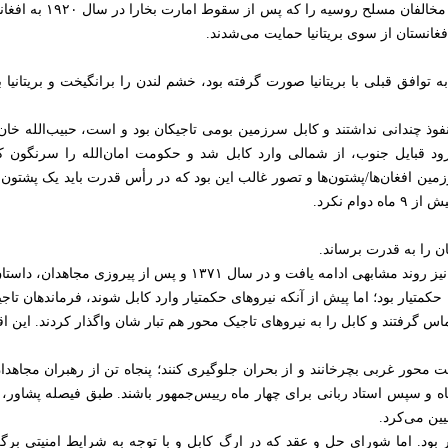
را به بخارا فرستاد و به آن
فغانستان از سوی بریتانیا حمایت می‌شدند.
به توافق قبلی با بریتانیا صورت گرفته بود، خشم لندن را برانگیخت و بریتانیا
فوذ چندانی نداشتند و کابل سرزمین بومی تاجیکان بود و است، حبیب‌الله خا
ود قبایل جنوب، از شمالی وارد کابل شد و حکومت امان‌الله را سرنگون کر
ین افغان‌ها/پشتون‌ها و تصور غالب این بود که در رأس قدرت باید یک پشتون ب
ام نکرد.
ن را به قدرت برساند.
 ۱۳۷۱ و پس از پیروزی مجاهدان، داستان حبیب‌الله کلکانی دوباره تکرار شد.
ن حکمتیار بود؛ اما پیش از آنکه نیروهای حکمتیار وارد کابل شوند، فرماندهان تاج
 گرفتند و کابل را به نیروهای تاجیک‌ محور هم تبار شان واگذار کردند. این اق
 محور غربی بچرخانند و از بحران جلوگیری کنند؛ پنجاه تن از رهبران مجاهدان
اه و سپس استاد ربانی برای چهار ماه رییس‌جمهور باشند. طبق فیصله پشاور، 
ین می‌کرد.
یار بود. اما شورای حل و عقد که در ارگ کابل و با توجه به شرایط امنیتی ب