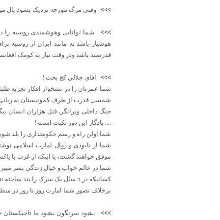
>>>
وقتی مرگ مورچه نزدیک بشود بال میبر
>>>
شما توانایی وهوشمندی روسیه را د
هوشیار باشد به مانند ایران از روسیه ب
قدرتمند باشد ودر وقت نیاز به کومک افغان
>>>
آقای جلالي کج بحث !
شمسی قدرت از طرف کمونیستان به ربانی و 
جنگ داخلی ویرانگر، قتل هزاران انسان بیگ
.... یادگار این دور نکبت است !
شما اولن راه و رسم حکومتداری را بلد شوی
شما از نابودی و زوال امارت اسلامی نوشت
موفق خواهند گشت، یا اینکه از غرب یا پاکستا
شما در عالم خواب و خیال زندگی بسر میبرید،
کسانیکه در 5 سال یک سرک را بند ساخته نتوانستند و یک قریه کوچک را برای چند ساعت تصرف کرده نتوانستند، در سال های بعدی هم ناتوان خواهد ماند !
برخلاف تصور شما امارت روز تا روز در منطق
>>>
بشود سرنگون بشود ما تاجیکستان خود