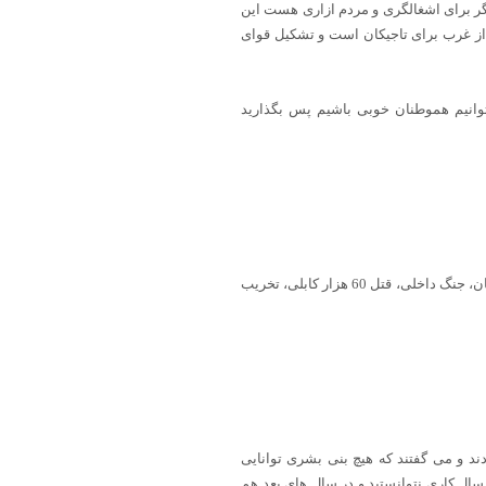
ر برای اشغالگری و مردم ازاری هست این
 از غرب برای تاجیکان است و تشکیل قوای
وانیم هموطنان خوبی باشیم پس بگذارید
فرهنگ عالی شما در زمان قدرت تاجکان در دهه 70 شمسی به جهانیان به تمام معنی معرفی شد، چور، چپاول، تجاوز به ناموس زنان، جنگ داخلی، قتل 60 هزار کابلی، تخریب
ند و می گفتند که هیچ بنی بشری توانایی
نگونی ما را ندارد. اما جوابی که تاریخ، سرنوشت و مردم به آنها دادند یک پایان تلخ برایشان بود. همین که می گویی در این 5 سال کاری نتوانستید و در سال های بعد هم