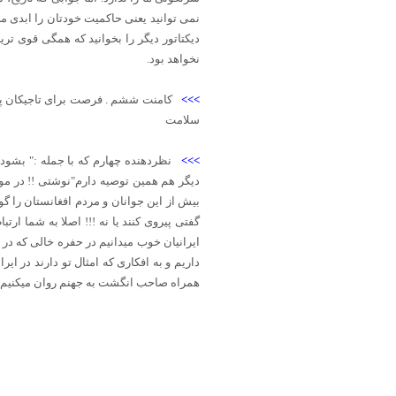
نمی توانید یعنی حاکمیت خودتان را ابدی م
دیکتاتور دیگر را بخوانید که همگی قوی ترین
نخواهد بود.
>>>
کامنت ششم . فرصت برای تاجیکان پیش 
سلامت
>>>
نظردهنده چهارم که با جمله :" بشود
دیگر هم همین توصیه دارم"نوشتی !! در مور
بیش از این جوانان و مردم افغانستان را گو
گفتی پیروی کنند یا نه !!! اصلا به شما ارتب
ایرانیان خوب میدانیم در حفره خالی که در 
داریم و به افکاری که امثال تو دارند در 
همراه صاحب انگشت به جهنم روان میکنیم ب