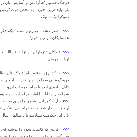
فرهنگ هستیم که آرامش و آسایش مان در ا
بار نباید فریب خورد . به محض قوت گرفتن
دموکراتیک تاجیک
>>>
نظر دهنده چهارم راست میگه فکر 
همسایگان خوبی باشیم!
>>>
تاجکان تاج داران تاریخ اند انشالله ب
آریا از جرمنی
>>>
به کدام زور و قوت این تاجکستان خی
کابل، نابودی اردو با تمام تجهیزات ان و ...
شما توان مقابله با امارت را ندارید ، ونه ه
٢٧٤ سال حکمرانی پشتون ها درین سرزمین ادامه دارد، شما چه عکس العمل عملی از خود نشان دادید ؟
از خواب بیدار شویید، نه خراسانی تشکیل خ
یا با این حکومت بسازیدو یا تا سالهای سال
>>>
فردی که کامنت سوم را نوشته ای، ب