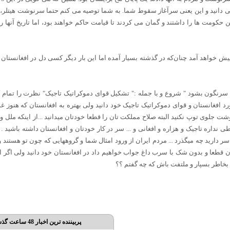
ی دانید و این یعنی سرآغاز سقوط شما. به شما توصیه می کنم حتما سرنوشت هیتلر، 
 حکومت ها را داشتند و گمان می کردند تا قیامت حاکم خواهند بود، اما تاریخ آنها را
خواهد آمد چنان‌که در گذشته بسیار آمده اما این بار دیگر کسی دل در افغانستان مث
 سرنگون بشود " شروع و با جمله :" تشکیل قوای دموکراتیک تاجیک" نظرت را تمام ک
د افغانستان و قوای دموکراتیک تاجیک خود دانید ولی بهتره به افغانستان که هنوز
شت جلوی توپ نکنید البته صلاح مملکت تان را قطعا خودتان میدانید ...از اینکه ملل
اطی نداره تاجیک و هزاره و افغانی و ... سر در کار خودتان و افغانستان داشته باشید .
سر دارید چه میگذرد ... مردم ایران از ورود امثال شما و گروههایی که چون تو هستند 
ایران قطعا و بدون شک با سرب داغ جواب خواهیم داد در افغانستان خود دانید ولی اگ
خاطر بسپار و ملتفت باش که چه گفتم ؟؟
پربیننده ترین اخبار 48 ساعت گذشته