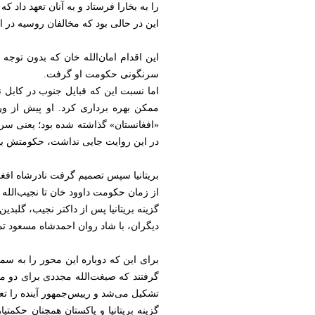
این در حالی بود که مخالفان روسیه در ا
این اقدام امان‌الله خان که بدون توجه 
سرنگونی حکومت او گرفت.
اما نسبت این که قبایل جنوب در کابل ن
ممکن بهره‌ برداری کرد. او پیش از ور
«افغانستان» گذاشته شده بود؛ یعنی سرزم
در این روایت جایی نداشت، حکومتش بیش از ۹ ماه دو
بریتانیا سپس تصمیم گرفت نادرشاه افغا
از زمان حکومت داوود خان تا نجیب‌الله نیز روند مشابهی ادامه یافت و در سال
گزینه بریتانیا پس از داکتر نجیب، گلبدی
دیگران، با شاد روان احمدشاه مسعود تماس
برای این که دوباره این محور را به سمت
گرفتند که صبغت‌الله مجددی برای دو م
تشکیل می‌شد و رییس‌جمهور آینده را تعی
گزینه بریتانیا و پاکستان همچنان حکمت