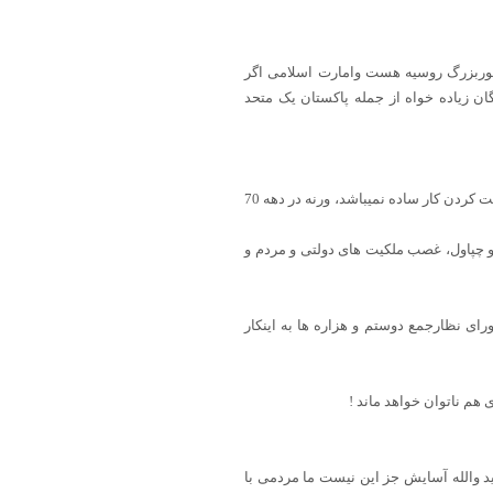
کشوربزرگ روسیه هست وامارت اسلامی اگر
ن زیاده خواه از جمله پاکستان یک متحد
شما عمرتان را در نشخوار افكار تجزيه طلبانه و ستمى گذشتاندید! شما تاجیک می گویید و دهانتان تا بیخ گوش تان می رود، حکومت کردن کار ساده نمیباشد، ورنه در دهه 70
 و چپاول، غصب ملکیت های دولتی و مردم و
ای نظارجمع دوستم و هزاره ها به اینکار
د والله آسایش جز این نیست ما مردمی با