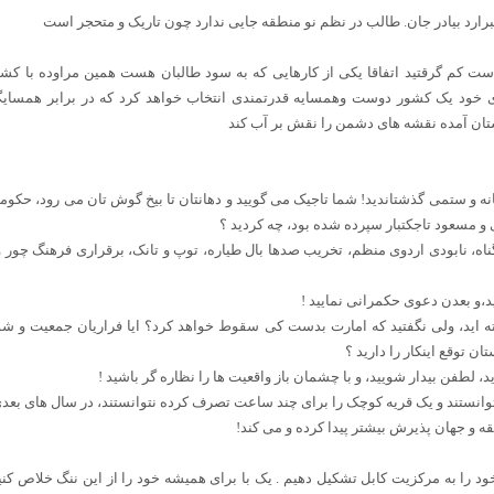
ارد بیادر جان. طالب در نظم نو منطقه جایی ندارد چون تاریک و متحجر است
ست کم گرقتید اتفاقا یکی از کارهایی که به سود طالبان هست همین مراوده با 
رای خود یک کشور دوست وهمسایه قدرتمندی انتخاب خواهد کرد که در برابر همسایگا
ستان آمده نقشه های دشمن را نقش بر آب کند
مسعود تاجکتبار سپرده شده بود، چه کردید ؟
ناه، نابودی اردوی منظم، تخریب صدها بال طیاره، توپ و تانک، برقراری فرهنگ چور
د،و بعدن دعوی حکمرانی نمایید !
ه اید، ولی نگفتید که امارت بدست کی سقوط خواهد کرد؟ ایا فراریان جمعیت و شور
ن توقع اینکار را دارید ؟
 لطفن بیدار شویید، و با چشمان باز واقعیت ها را نظاره گر باشید !
ه و جهان پذیرش بیشتر پیدا کرده و می کند!
 را به مرکزیت کابل تشکیل دهیم . یک با برای همیشه خود را از این ننگ خلاص کنی