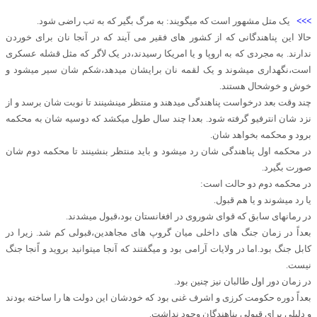
>>>
یک متل مشهور است که میگویند: به مرگ بگیر که به تب راضی شود.
حالا این پناهندگانی که از کشور های فقیر می آیند که در آنجا نان برای خوردن
ندارند. به مجردی که به اروپا و یا امریکا رسیدند،در یک لاگر که مثل قشله عسکری
است،نگهداری میشوند و یک لقمه نان برایشان میدهد،شکم شان سیر میشود و
خوش و خوشحال هستند.
چند وقت بعد درخواست پناهندگی میدهند و منتظر مینشینند تا نوبت شان برسد و از
نزد شان انترفیو گرفته شود. بعدا چند سال طول میکشد که دوسیه شان به محکمه
برود و محکمه بخواهد شان.
در محکمه اول پناهندگی شان رد میشود و باید منتظر بنشینند تا محکمه دوم شان
صورت بگیرد.
در محکمه دوم دو حالت است:
یا رد میشوند و یا هم قبول.
در رمانهای سابق که قوای شوروی در افغانستان بود،قبول میشدند.
بعداً در زمان جنگ های داخلی میان گروپ های مجاهدین،قبولی کم شد. زیرا در
کابل جنگ بود.اما در ولایات آرامی بود و میگفتند که آنجا میتوانید بروید و اًنجا جنگ
نیست.
در زمان دور اول طالبان نیز چنین بود.
بعداً دوره حکومت کرزی و اشرف غنی بود که خودشان این دولت ها را ساخته بودند
و دلیلی برای قبولی پناهندگان وجود نداشت.