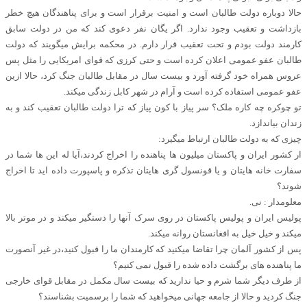
حالا دوباره دولت طالبان است و امنیت برقرار است و برای پناهندگان هیچ خطر
بازداشت و تعقیب وجود ندارد. اگر یگان نفر دعوی کند که من در دولت سابق
کارمند دولت بودم و تحت تعقیب قرار دارم. در محکمه برایش میگویند که دولت
طالبان عفو عمومی اعلان کرده است و حتی کرزی که قوای امریکایی را مثل پس
عروس همراه خود گرفته آورد و بیست سال در مقابل طالبان جنگ کرد، حالا ازین
عفو عمومی استفاده کرده است و آرام در شهر کابل زندگی میکند.
تو چوکره چه کاره ملک؟ سر پیاز با کون پیاز که ترا دولت طالبان تعقیب کند و به
زندان بیاندازد.
چیزی که به دولت طالبان ارتباط میگیرد:
ار کشور ایران و پاکستان میلیون ها پناهنده را اخراج کردند،آیا له این ها شما در
سفارت خانه هایتان و یا قونسول گری هایتان تذکره و پاسپورت داده اید تا اخراج
شوند؟
معلومدار : نی.
پولیس ایران و پولیس پاکستان در روی سرک آنها را دستگیر میکند و در موتر بالا
میکند و خیل خیل به افغانستان روانه میکند.
پس از کشور آلمان چرا تقاضا میکنید که کارمندان ما را قبول کنید،در غیر آنصورت
ما پناهنده های برگشت داده شده را قبول نمی کنیم؟
از طرف دیگر شما شرم و حیا ندارید که بیست سال مکمل در مقابل قوای خارجی
جنگ کردید و حالا از جامعه جهانی میخواهید که شما را برسمیت بشناسند؟