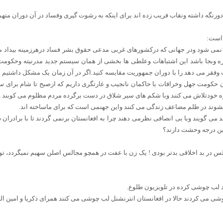
دورنگه داشته ونقاب فریب زده اند برای اینکه به رشوت گیری وفساد در آن دوران متهم
 است:
نمی شود ودر جهانی که درکشورهای غربی مدعی حقوق بشر فساد درهرزمینه بیداد 
زه وبجا باشد این اشتباهات وعلطی ها بخشی از همان سیستم جدید مدرنیته وحکوم
فقر می دهد را با دوران جمهوریت مقایسه کنید.اگر در آن زمان یک مشکل داشتیم ا
 حکومت جهل وخرافات با حاکمان نانجیب و غارتگری داریم که ازصبح تا شام برای س
روه خودتلاش می کنند وبا شکم های سیر شلاق در دست برگرده مردم مظلوم می کوبند و
شوند در ظلم مضاعف زندگی می کنند واین جهنمی است که برای ماساخته اند.
بد می گویند وبا بی انصافی نظرمی دهند چرا به افغانستان برنمی گردند تا با برادر
ین درجه وحشت دارند؟
س در بد اخلاقی بدتر بودی ! یک زن با عفت در همچو مجالس اصلن سهیم نمیگردد، تو
 لب چوشی کرده در تلویزیون طلوع.
شی می کردند حالا در افغانستان انترنشنل لب چوشی می کنند همرای ذکریا و امین الل