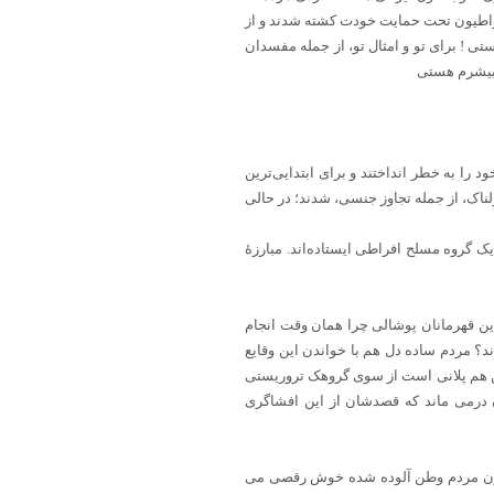
راطیون تحت حمایت خودت کشته شدند و از
ی ! برای تو و امثال تو، از جمله مفسدان
 بیشرم هستی
 را به خطر انداختند و برای ابتدایی‌ترین
ناک، از جمله تجاوز جنسی، شدند؛ در حالی
ک گروه مسلح افراطی ایستاده‌اند. مبارزهٔ
ن قهرمانان پوشالی چرا همان وقت انجام
د؟ مردم ساده دل هم با خواندن این وقایع
ین هم پلانی است از سوی گروهک تروریستی
 درمی ماند که قصدشان از این افشاگری
 خون مردم وطن آلوده شده خوش رقصی می