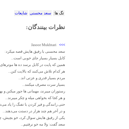
تگ ها:
سعد محسنی
شایعات
نظرات بینندگان:
Jasoor Mukhtari
>>>
سعد محسنی با رفیق هایش قصه میکرد:
کابل بسیار بسیار جای خوبی است...
همین که پایت در کابل برسد ده ها موترهای م
هر کدام تلاش می‌کنند که بالایت کنن...
مردم بسیار قدری و عزتی اند...
بسیار سرت مصرف میکنند...
رستوران میبرند، مهمانی ها جور میکنن و بهتر
و هر کجا که بخواهی میله و چکر میبرند...
حتی رانندگی و فیر کردن با تفنگ را یاد می‌ده
و در آخر هم چند هزار در دستت می‌دهند...
یکی از رفیق هایش سوال کرد، خو بچیش، چ
سعد گفت: ولا مه خو نرفتیم...