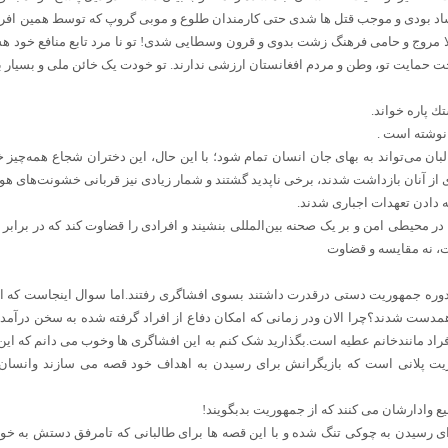
ساد بودی و موجب قتل ها شدی حتی کارمندان طلوع و موبی گروپ که توسط همین اف
 مروج و حامی فرهنگ زشت بدوی و قرون وسطایی شدی! تو نا مرد تابع منافع خود هست
ت حمایت تو، وطن و مردم افغانستان ارزشی ندارند. تو خودت یک خائن ملی و بسیار
 پاره خواند.
 نوشته است .
بان می‌تواند به بهای جان انسان تمام شود؛ با این حال، این دختران شجاع همه‌چیز خود
از آنان بازداشت شدند، برخی ناپدید گشتند و شمار زیادی نیز قربانی خشونت‌های هول
ه دادن تعهدات اجباری شدند.
ر محیطی امن و بر یک صحنه بین‌المللی بنشیند و افرادی را قضاوت کند که در برابر ی
، نه مقایسه و قضاوت
ره جمهوریت دستی درقدرت داشتند بسوی افشاگری رفتند.اما سوال اینجاست که ای
همدست شدند؟چرا الان ودر زمانی که امکان دفاع از افراد گرفته شده به سخن درآمدن
فراد مانندخانم عطیه است.بگذارید شک کنم به این افشاگری ها وخوب می دانم که ا
یت پلانی است که بازیگرانش برای رسیدن به اهداف خود قصه می سازند وانسان
یع وادارشان می کنند که از جمهوریت بدبگویند!
رای رسیدن به چوکی تنگ شده و با این قصه ها برای طالبانی که تامرفق دستش به