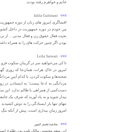
خانم و خواهرم رفته بودند..
Jalila Gulistani
>>>
افشاگری اینروز های زنان از دوره جمهوریت
من خودم در دوره جمهوریت در داخل کشور ن
بحیث فعال حقوق زن و فعال مدنی ... از ت
بودن اگر چنین حرکت های را به همراه داشت
Leila Sarwari
>>>
تا کی می‌خواهید سر در گریبانِ سکوت فرو ب
امروز در خاکِ هرات، همان‌جا که روزی گه
صحنه‌ها و سکوت کردن، با کدام آیینِ مرد
مردانگی به ادعا نیست؛ به ایستادن در رو
دست‌کمی از همراهی با ظالم ندارد. این سک
بیدار شوید و به یاد آورید که شرف یک جامع
تنهای تنها بارِ ایستادگی را به دوش کشیدند.
امروز زمانِ بیداری است، پیش از آنکه ننگِ ا
>>>
محمدنعیم غیور
این سعد محسنی مالک تلویزیون طلوع است که