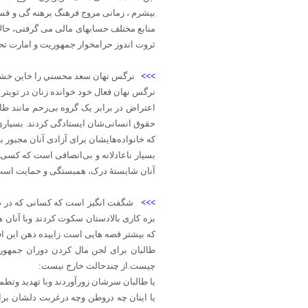
بیشرم ، زمانی مروج فرهنگ برهنه گی و ف
منابع مختلف حسابهای مالی می گرفتی، حالا
ثروت اندوز حرامخوار جمهوریت و امارت تح
>>>
نرگس نهان سعد محسني را خاين خشتك
نرگس نهان فعال خود خوانده زنان در تويتر
اعتراض در برابر یک گروه بی‌رحم مانند طال
حقوق انسانی‌شان ایستادگی کردند. بسیاری 
که خانواده‌هایشان برای آزادی آنان مجبور ب
بسیار ناعادلانه و بی‌انصافی است که کسی د
آنان شایستهٔ درک، همبستگی و حمایت است
>>>
شگفت انگیز است که کسانی که در دو
بزه کاری بالادستان سکوت کردند وبا آنان 
که بیشتر قصه هایی است زاییده ذهن این ا
طالبان برای لجن مال کردن دوران جمهور
چیست.از چندحالت خارج نیست:
یا طالبان سرشان زورآوردند وبا تهدید وتطم
یا اینان چه دروطن وچه درغربت دلشان ب