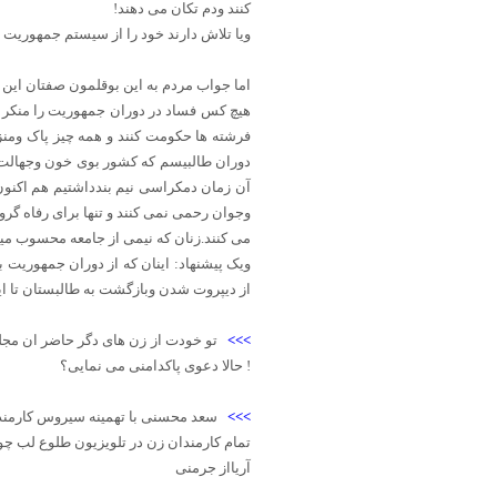
کنند ودم تکان می دهند!
ویا تلاش دارند خود را از سیستم جمهوریت 
اما جواب مردم به این بوقلمون صفتان این
هیچ کس فساد در دوران جمهوریت را منکر 
فرشته ها حکومت کنند و همه چیز پاک ومن
دوران طالبیسم که کشور بوی خون وجهالت و
آن زمان دمکراسی نیم بندداشتیم هم اکنون
وجوان رحمی نمی کنند و تنها برای رفاه گ
می کنند.زنان که نیمی از جامعه محسوب می
ویک پیشنهاد: اینان که از دوران جمهوریت 
از دیپروت شدن وبازگشت به طالبستان تا ا
>>>
تو خودت از زن های دگر حاضر ان مجل
! حالا دعوی پاکدامنی می نمایی؟
>>>
سعد محسنی با تهمينه سيروس کارمند
تمام کارمندان زن در تلویزیون طلوع لب چو
آریااز جرمنی