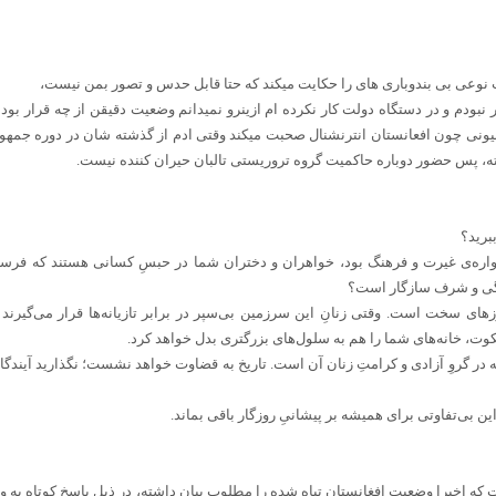
 نوعی بی بندوباری های را حکایت میکند که حتا قابل حدس و تصور بمن نیست،
بودم و در دستگاه دولت کار نکرده ام ازینرو نمیدانم وضعیت دقیقن از چه قرار ب
ربیونی چون افعانستان انترنشنال صحبت میکند وقتی ادم از گذشته شان در دوره جمه
ه، پس حضور دوباره حاکمیت گروه تروریستی تالبان حیران کننده نیست.
برید؟
واره‌ی غیرت و فرهنگ بود، خواهران و دختران شما در حبسِ کسانی هستند که فرسنگ‌
انگی و شرف سازگار است؟
زهای سخت است. وقتی زنانِ این سرزمین بی‌سپر در برابر تازیانه‌ها قرار می‌گیرند
وت، خانه‌های شما را هم به سلول‌های بزرگتری بدل خواهد کرد.
ه در گروِ آزادی و کرامتِ زنان آن است. تاریخ به قضاوت خواهد نشست؛ نگذارید آیندگان
ین بی‌تفاوتی برای همیشه بر پیشانیِ روزگار باقی بماند.
 اخیرا وضعیت افغانستان تباه شده را مطلوب بیان داشته، در ذیل پاسخ کوتاه به وی :