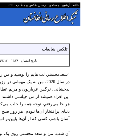
خانه
آرشیو
جستجو
ارسال عکس و مطلب
RSS
تلکس شایعات
تاریخ انتشار:
۱۳:۲۸ ۱۴۰۵/۳/۱۷
"سعدمحسني لب هايم را بوسيد و من ر
در سال 2020، من به یک مهما
بدخشانی، نرگس عزیاریون و مریم عطای
این افراد همیشه از من جيلسي داشتند.
هر جا می‌رفتم، توجه همه را جلب می‌کر
دنیای پرافتخار آن‌ها نبودم. هر روز صب
آسان باشم، کسی که از آن‌ها پایین‌تر ا
آن شب، من و سعد محسنی روی یک نیمکت 