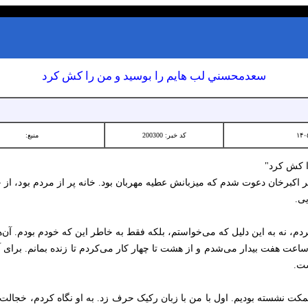
سعدمحسني لب هايم را بوسيد و من را كش كرد
کد خبر: 200300
منبع:
ا كش كرد"
نی در وزیر اکبرخان دعوت شدم که میزبانش عطیه مهربان بود. خانه پر از مردم بود
ی.
دم، نه به این دلیل که می‌خواستم، بلکه فقط به خاطر این که خودم بودم. آن
ح ساعت هفت بیدار می‌شدم و از هشت تا چهار کار می‌کردم تا زنده بمانم. برا
ست.
نشسته بودیم. اول با من با زبان رکیک حرف زد. به او نگاه کردم، خجالت‌زد