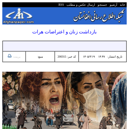
خانه
آرشیو
جستجو
ارسال عکس و مطلب
RSS
بازداشت زنان و اعتراضات هرات
تاریخ انتشار:
۱۴:۴۷ ۱۴۰۵/۳/۱۹
کد خبر: 200315
منبع:
پرینت