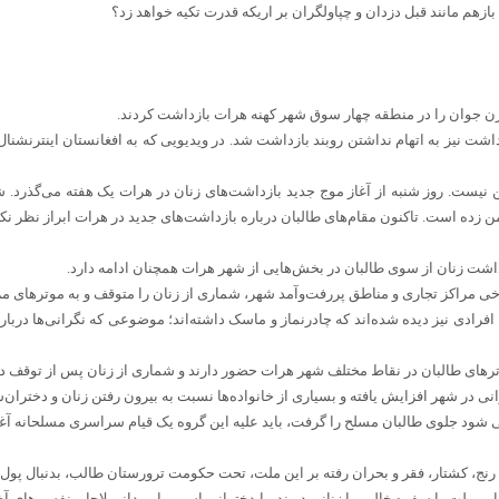
بازهم مانند قبل دزدان و چپاولگران بر اریکه قدرت تکیه خواهد زد؟
زن جوان را در منطقه چهار سوق شهر کهنه هرات بازداشت کردند.
ل که کمتر از ۱۸ سال سن داشت نیز به اتهام نداشتن روبند بازداشت شد. در ویدیویی که به افغانستان ا
یست. روز شنبه از آغاز موج جدید بازداشت‌های زنان در هرات یک هفته می‌گذرد. شنب
 زده است. تاکنون مقام‌های طالبان درباره بازداشت‌های جدید در هرات ابراز نظر نکرد
داشت زنان از سوی طالبان در بخش‌هایی از شهر هرات همچنان ادامه دارد.
رخی مراکز تجاری و مناطق پررفت‌وآمد شهر، شماری از زنان را متوقف و به موترهای مرب
 افرادی نیز دیده شده‌اند که چادرنماز و ماسک داشته‌اند؛ موضوعی که نگرانی‌ها درب
موترهای طالبان در نقاط مختلف شهر هرات حضور دارند و شماری از زنان پس از توقف در 
 در شهر افزایش یافته و بسیاری از خانواده‌ها نسبت به بیرون رفتن زنان و دختران‌ش
 شود جلوی طالبان مسلح را گرفت، باید علیه این گروه یک قیام سراسری مسلحانه آغا
ه رنج، کشتار، فقر و بحران رفته بر این ملت، تحت حکومت ترورستان طالب، بدنبال پول 
ین ملت با سفره خالی، با زنانی دربند، با دخترانی اسیر، با مردانی لاچار، نفس های