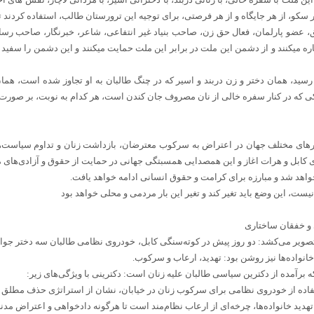
 سکو، از هر جایگاه و از هر فرصتی، برای توجیه این ترورستان طالب، استفاده کردند
ق، عضو پارلمان، فعال حق زن، صاحب بنیاد غیر انتفاعی، شاعر، خبرنگار، صاحب رسان
ره میکنند و از دشمن این ملت در برابر این ملت حمایت میکنند و این دشمن را سفید 
ه رسید، همان دختر و زن دربند و اسیر که در چنگ طالبان به او تجاوز شده است، هم
ی که در کنار سفره خالی از نان مصروف جان کندن است، هر کدام به نوبت، بر صورت ای
های مختلف جهان در اعتراض به سرکوب معترضان، بازداشت زنان و تداوم سیاست‌های 
 کابل و هرات اغاز و این همصدایی همسبتگی جهانی در حمایت از حقوق و آزادی‌های مر
د شد و مبارزه برای کرامت و حقوق انسانی ادامه خواهد یافت.
ت، این وضع باید تغیر کند و تغیر این بار مردمی و محلی خواهد بود
نی و خفقان ساختاری
ویر می‌کشد: دو روز پیش در کوته‌سنگی کابل، خودروی نظامی طالبان سه دختر جوان 
نواده‌ها نیز روشن بود: تهدید، ارعاب و سرکوب.
 برآمده از دکترین سیاسی طالبان علیه زنان است: دکترینی با ویژگی‌های زیر: