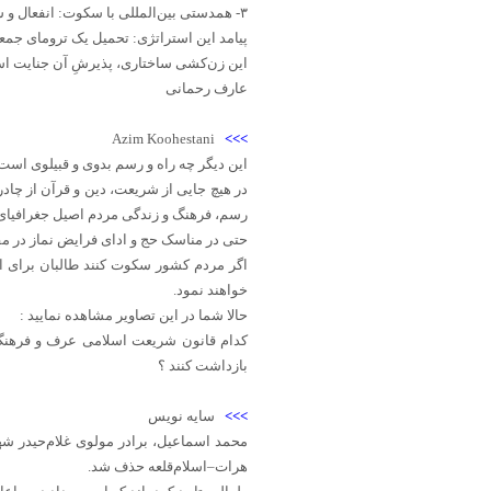
‏پیامد این استراتژی: تحمیل یک ترومای جمعی
این زن‌کشی ساختاری، پذیرشِ آن جنایت اس
عارف رحمانی
Azim Koohestani
>>>
این دیگر چه راه و رسم بدوی و قبیلوی است ک
در هیچ جایی از شریعت، دین و قرآن از چاد
رسم، فرهنگ و زندگی مردم اصیل جغرافیای ا
حتی در مناسک حج و ادای فرایض نماز در 
اگر مردم کشور سکوت کنند طالبان برای ای
خواهند نمود.
حالا شما در این تصاویر مشاهده نمایید :
کدام قانون شریعت اسلامی عرف و فرهنگ م
بازداشت کنند ؟
>>>
سایه نویس‏
محمد اسماعیل، برادر مولوی غلام‌حیدر 
هرات–اسلام‌قلعه حذف شد.