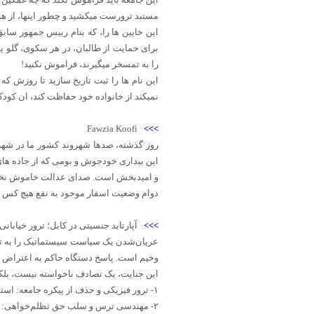
مستبد ترورست میکشید و چطور اینها، از هر
این خایین ها را، که بنام رییس جمهور ساب
برای حمایت از طالبان، در هر سکوی، گلو پا
را به تمسخر میگیرند، فراموش نکنید!
این نام ها را ثبت تاریخ سازید تا روزش ک
نمیکند از خانواده خود حفاظت کند، ان کودک
Fawzia Koofi
>>>
‏روز گذشته، صدها شهروند کشور ما در شهر
این بیداری خودجوش و بومی که از جاده های
و امیدبخش است. صدای عدالت خاموش نخواه
دوام وضعیت اسفار موجود به نفع هیچ کس نیس
>>>
‏آپارتاید جنسیتی در کابل؛ ترور خیابا
‏عریان‌شدن یک سیاست سیستماتیک را به تص
وخیم است. پاسخ دستگاه حاکم به اعتراض خا
‏این جنایت، یک تصادف ناخواسته نیست، بلکه