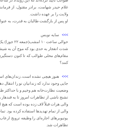
طوالب تایید کرده‌اند که این رویداد در سا
ولایت را بر عهده داشت.
او پس از بازگشت طالبان به قدرت، به عنو
>>>
سایه نویس‏
حوالی ساعت ۱۰ امشب(جمعه ۲۲ جوزا) یک انفجار نیرومند در مربوطات ریاست امر به‌معروف طالبان در شهر هرات رخ داد.
شدت انفجار به حدی بود که موج آن به شیش
مقام‌های محلی طوالب که تا کنون دستگیری و
کنند؟
>>>
هنوز هیچی نشده است، زندان‌های اس
جایی وجود ندارد که زندانیان نو را انتقال دهن
وضعیت نظارت‌خانه هم وخیم و با حداکثر
تشنج ناشی از تظاهرات امروز تا به قندهار
والی هرات قبلاً لاف زده بوده است که هیچ 
والی از تمام تهدیدها استفاده کرده بود. تمام 
یوتیوبر‌های اجاره‌ای را وظیفه ترویج ارعاب
تظاهرات شد.