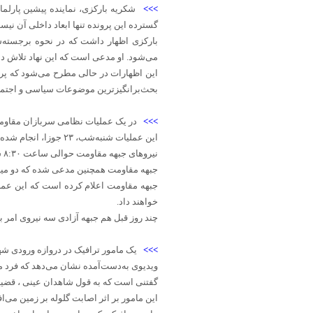
>>>
شکریه بارکزی، نماینده پیشین پارلما
گسترده این پرونده تنها ابعاد داخلی آن نیس
بارکزی اظهار داشت که در نحوه برجسته‌
می‌شود. او مدعی است که این نهاد تلاش دار
این اظهارات در حالی مطرح می‌شود که پرون
بحث‌برانگیزترین موضوعات سیاسی و اجتم
>>>
در یک عملیات نظامی سربازان مقاوم
این عملیات شنبه‌شب، ۲۳ جوزا، انجام شده است.
نیروهای جبهه مقاومت حوالی ساعت ۸:۳۰ شنبه‌شب گذشته بر مواضع طوالب حمله کردند که در نتیجه آن دو جنگ‌جوی این گروه کشته شده‌اند.
جبهه مقاومت همچنین مدعی شده که دو میل س
جبهه مقاومت اعلام کرده است که این عمل
خواهند داد.
چند روز قبل هم جبهه آزادی سه نیروی امر ب
>>>
یک مامور ترافیک در دروازه ورودی ش
ویدیوی به‌دست‌آمده نشان می‌دهد که فرد م
گفتنی است که به قول شاهدان عینی ، قضیه
این مامور بر اثر اصابت گلوله بر زمین می‌