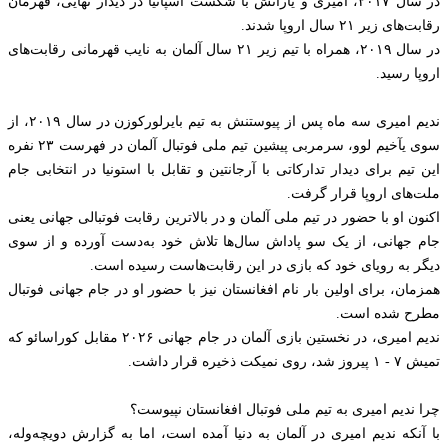
در سال ۲۰۱۷، امیری و یارانش با شکست اسپانیا در دیدار نهایی، قهرمان
رقابت‌های زیر ۲۱ سال اروپا شدند.
در سال ۲۰۱۹، همراه با تیم زیر ۲۱ سال آلمان به نایب قهرمانی رقابت‌های
اروپا رسید.
ندیم امیری سه ماه پس از پیوستنش به تیم بایرلورکوزن در سال ۲۰۱۹، از
سوی یآخیم لوو، سرمربی پیشین تیم ملی فوتبال آلمان در فهرست ۲۳ نفره
این تیم برای دیدار تدارکاتی با آرجانتین و تقابل با استونیا در انتخابی جام
ملت‌های اروپا قرار گرفت.
اکنون او با حضور در تیم ملی آلمان و در بالاترین رقابت فوتبالی جهانی یعنی
جام جهانی، از یک سو پاداش سال‌ها تلاش خود به‌دست آورده و از سوی
دیگر به رویای خود که بازی در این رقابت‌هاست رسیده است.
همزمان، برای اولین بار نام افغانستان نیز با حضور او در جام جهانی فوتبال
مطرح شده است.
ندیم امیری، در نخستین بازی آلمان در جام جهانی ۲۰۲۶ مقابل کوراسائو که
تمیش ۷ - ۱ پیروز شد، روی نمیکت ذخیره قرار داشت.
چرا ندیم امیری به تیم ملی فوتبال افغانستان نپیوست؟
با آنکه ندیم امیری در آلمان به دنیا آمده است، اما به گزارش دویچه‌وله،