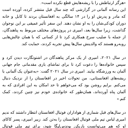
«هرگز ارتباطش را با ریشه‌هایش قطع نکرده است».
این رسانه آلمانی در گزارشی که چند سال قبل منتشر کرده، آورده است
که مادر و پدرش او را در ۱۴ سالگی به افغانستان بردند تا کابل و خانه
دوران کودکی‌شان را به او نشان دهند. این سفر تأثیر عمیقی بر این نوجوان
گذاشت، زیرا سال‌ها بعد، امیری در پروژه‌های مختلف مربوط به پناهندگان،
از جمله با صلیب سرخ همکاری کرد تا از کسانی که با همان چالش‌هایی
روبه‌رو هستند که والدینش سال‌ها پیش تجربه کردند، حمایت کند.
در سال ۲۰۲۱، امیری از یک مرکز پناهندگان در اشتوتگارت دیدن کرد و
سپس خانواده‌ها را دعوت کرد تا برای تماشای بازی مقدماتی جام جهانی
آلمان به ورزشگاه بیایند. امیری در سال ۲۰۲۱ گفت: «به‌عنوان یک آلمانی با
ریشه‌های افغانستانی، من تحولات اخیر در افغانستان را از نزدیک دنبال
می‌کنم. برایم روشن بود که می‌خواهم تا حد امکان به این افرادی که به
آلمان پناه آورده‌اند، همان‌طور که خانواده‌ی خودم نیز چنین کردند، کمک
کنم.»
در سال‌های قبل شماری از هواداران فوتبال افغانستان انتظار داشتند که ندیم
امیری لباس تیم ملی فوتبال افغانستان را به‌تن کند. زبیر امیری، پسر کاکای
او که هم می‌توانست بازیکن بوندس‌لیگا شود، برای تیم ملی فوتبال