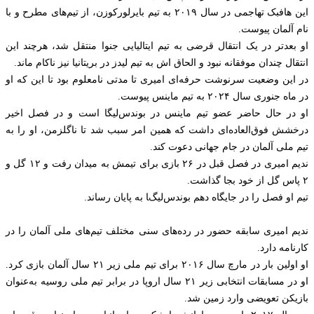
این هافبک تهاجمی در سال ۲۰۱۹ به تیم بایرلورکوزن، از تیم‌های مطرح و با
نام آلمان پیوست.
او بعدتر در یک انتقال قرضی به تیم ایتالیایی جنوا منتقل شد، هرچند این
انتقال چندان موفقانه نبود و الحاق اش به تیم لیدز در بریتانیا نیز ناکام ماند.
در این وضعیت سرنوشت حرفه‌ای امیری تا مدتی نامعلوم بود تا این که او
در ماه جنوری سال ۲۰۲۴ به تیم ماینس پیوست.
او در حال حاضر عضو تیم ماینس در بوندس‌لیگا است و در فصل اخیر
درخشش فوق‌العاده‌ای داشت که همین امر سبب شد تا ناگلزمن، او را به
تیم ملی آلمان در جام جهانی دعوت کند.
ندیم امیری در فصل قبل در ۲۶ بازی برای تیمش به میدان رفت و ۱۲ گل و
۲ پاس گل از خود بجا گذاشت.
تیم او فصل را در جایگاه دهم بوندس‌لیگا به پایان رساند.
ندیم امیری سابقه حضور در رده‌های سنی مختلف تیم‌های ملی آلمان را در
کارنامه دارد.
او اولین بار در مارچ سال ۲۰۱۶ برای تیم ملی زیر ۲۱ سال آلمان بازی کرد.
او در مسابقات انتخابی زیر ۲۱ سال اروپا در برابر تیم ملی روسیه به‌عنوان
بازیکن تعویضی وارد زمین شد.