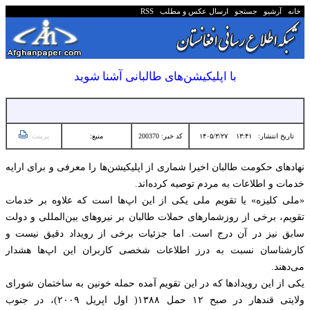
خانه
آرشیو
جستجو
ارسال عکس و مطلب
RSS
با اپلیکیشن‌های طالبانی آشنا شوید
تاریخ انتشار:
۱۳:۴۱ ۱۴۰۵/۳/۲۷
کد خبر: 200370
منبع:
پرینت
نهادهای حکومت طالبان اخیرا شماری از اپلیکیشن‌ها را معرفی و برای ارایه
خدمات و اطلاعات به مردم توصیه کرده‌اند.
«ملی کلیزه» یا تقویم ملی یکی از این اپ‌ها است که علاوه بر خدمات
تقویم، برخی از روزشمارهای حملات طالبان بر نیروهای بین‌المللی و دولت
سابق نیز در آن درج است. اما جزئيات برخی از رویداد دقیق نیست و
کارشناسان نسبت به درز اطلاعات شخصی‌ کاربران این اپ‌ها هشدار
می‌دهند.
یکی از این رویدادها که در این تقویم آمده حمله‌ خونین به ساختمان شورای
ولایتی قندهار در صبح ۱۲ حمل ۱۳۸۸( اول اپریل ۲۰۰۹)، در جنوب