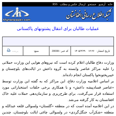
خانه
آرشیو
جستجو
ارسال عکس و مطلب
RSS
عملیات طالبان برای انتقال پشتونهای پاکستانی
تاریخ انتشار:
۱۲:۲۶ ۱۴۰۵/۳/۲۹
کد خبر: 200381
منبع:
پرینت
وزارت دفاع طالبان اعلام کرده است که نیروهای هوایی این وزارت حملاتی
را علیه مراکز عناصر وابسته به گروه داعش در ایالت‌های بلوچستان و
خیبرپختونخوا پاکستان انجام داده‌اند.
بر اساس اعلامیه وزارت دفاع، این مراکز که به گفته این وزارت توسط
«عناصر فسادپیشه داعش» و با همکاری برخی حلقات استخباراتی مورد
استفاده قرار می‌گرفت، برای طرح‌ریزی و سازمان‌دهی حملات علیه خاک
افغانستان به کار گرفته می‌شد.
در این اعلامیه آمده است که در منطقه «گلستان» ولسوالی قلعه عبدالله و
منطقه «شکرآب جنگل‌گردی» در ولسوالی چاغی ایالت بلوچستان، چندین