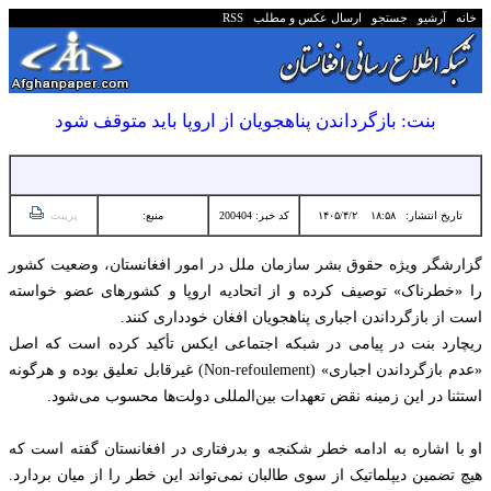
خانه
آرشیو
جستجو
ارسال عکس و مطلب
RSS
بنت: بازگرداندن پناهجویان از اروپا باید متوقف شود
تاریخ انتشار:
۱۸:۵۸ ۱۴۰۵/۴/۲
کد خبر: 200404
منبع:
پرینت
گزارشگر ویژه حقوق بشر سازمان ملل در امور افغانستان، وضعیت کشور
را «خطرناک» توصیف کرده و از اتحادیه اروپا و کشورهای عضو خواسته
است از بازگرداندن اجباری پناهجویان افغان خودداری کنند.
ریچارد بنت در پیامی در شبکه اجتماعی ایکس تأکید کرده است که اصل
«عدم بازگرداندن اجباری» (Non-refoulement) غیرقابل تعلیق بوده و هرگونه
استثنا در این زمینه نقض تعهدات بین‌المللی دولت‌ها محسوب می‌شود.
او با اشاره به ادامه خطر شکنجه و بدرفتاری در افغانستان گفته است که
هیچ تضمین دیپلماتیک از سوی طالبان نمی‌تواند این خطر را از میان بردارد.