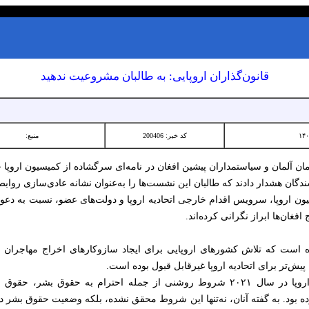
قانون‌گذاران اروپایی: به طالبان مشروعیت‌ ندهید
کد خبر: 200406
منبع:
مان آلمان و سیاستمداران پیشین افغان در نامه‌ای سرگشاده از کمیسیون اروپا 
ن هشدار دادند که طالبان این نشست‌ها را به‌عنوان نشانه عادی‌سازی روابط ب
سیون اروپا، سرویس اقدام خارجی اتحادیه اروپا و دولت‌های عضو، نسبت به دعو
غان‌ها ابراز نگرانی کرده‌اند.
 است که تلاش کشورهای اروپایی برای ایجاد سازوکارهای اخراج مهاجران اف
پیش‌تر برای اتحادیه اروپا غیرقابل قبول بوده است.
امضاکنندگان تأکید کرده‌اند که اتحادیه اروپا در سال ۲۰۲۱ شروط روشنی از جمله احترام
ده بود. به گفته آنان، نه‌تنها این شروط محقق نشده، بلکه وضعیت حقوق بشر در 