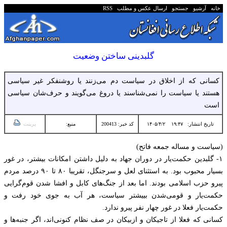
خانه
آرشیو
جستجو
ارسال عکس و مطلب
RSS
گلبدینی ساختن وضعیت
کسانی که از اخلاق در سیاست دم می‌زنند یا روشنفکر غیر سیاسی
هستند یا سیاست را نمی‌شناسند یا دروغ می‌گویند و حرف‌شان سیاسی
است
تاریخ انتشار:
۱۹:۴۷ ۱۴۰۵/۴/۲
کد خبر: 200413
منبع:
پرینت
(سیاست و مساله جمعه فاتح)
۱- گلبدین حکمت‌یار در دوران جهاد به دلیل داشتن امکانات بیشتر، در غور
بسیار محبوب بود. به استثنای لعل و سرجنگل، تقریبا ۸۰ تا ۹۰ درصد مردم
پیرو حزب اسلامی بودند. اما بعد از جنگ‌های کابل و افشا شدن قوم‌گرایی
حکمت‌یار و قومی‌شدن بییشتر سیاست، هر آب به جوی خود رفت و
حکمت‌یار فعلا در غور چهار نفر پیرو ندارد.
کسانی که فعلا از تاجیکان و ازبیکان در صف نظام کنونی‌اند، اگر جنبه‌ها و