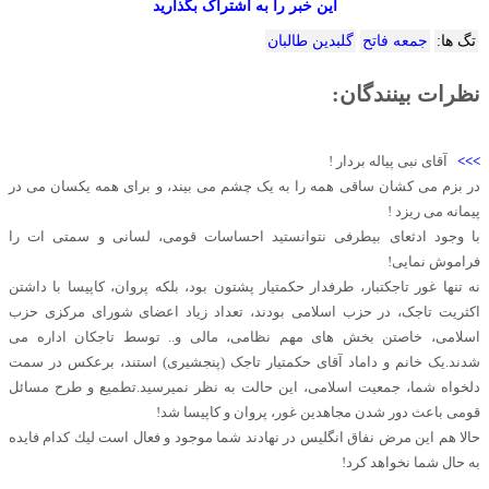
این خبر را به اشتراک بگذارید
تگ ها:
جمعه فاتح
گلبدین طالبان
نظرات بینندگان:
>>>
آقای نبی پیاله بردار !
در بزم می کشان ساقی همه را به یک چشم می بیند، و برای همه یکسان می در
پیمانه می ریزد !
با وجود ادثعای بیطرفی نتوانستید احساسات قومی، لسانی و سمتی ات را
فراموش نمایی!
نه تنها غور تاجکتبار، طرفدار حکمتیار پشتون بود، بلکه پروان، کاپیسا با داشتن
اکثریت تاجک، در حزب اسلامی بودند، تعداد زیاد اعضای شورای مرکزی حزب
اسلامی، خاصتن بخش های مهم نظامی، مالی و.. توسط تاجکان اداره می
شدند.یک خانم و داماد آقای حکمتیار تاجک (پنجشیری) استند، برعکس در سمت
دلخواه شما، جمعیت اسلامی، این حالت به نظر نمیرسید.تطمیع و طرح مسائل
قومی باعث دور شدن مجاهدین غور، پروان و کاپیسا شد!
حالا هم این مرض نفاق انگلیس در نهادند شما موجود و فعال است ليك كدام فايده
به حال شما نخواهد كرد!