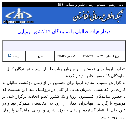
خانه
آرشیو
جستجو
ارسال عکس و مطلب
RSS
دیدار هیات طالبان با نمایندگان 15 کشور اروپایی
تاریخ انتشار:
۱۸:۳۵ ۱۴۰۵/۴/۳
کد خبر: 200415
منبع:
پرینت
اتحادیه اروپا برای نخستین بار میزبان هیات طالبان شد و نمایندگان کابل با
نمایندگان 15 عضو اتحادیه دیدار کردند.
به گزارش تسنیم، اتحادیه اروپا برای نخستین بار از زمان بازگشت طالبان به
قدرت در افغانستان، میزبان هیاتی از کابل در بروکسل شد. این نشست که
با حضور نمایندگان کمیسیون اروپا و 15 کشور عضو اتحادیه برگزار شد، بر
موضوع بازگرداندن مهاجران افغان از اروپا به افغانستان متمرکز بود و در
عین حال با انتقاد گسترده نهادهای حقوق بشری و برخی نمایندگان پارلمان
اروپا روبرو شد.