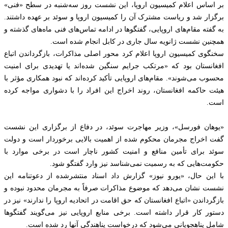
بر اساس اعلام کمیسیون اروپا، این نشست روز سه‌شنبه در سطح «فنی»
برگزار شد و ریاست مشترک آن را کمیسیون اروپا و سوئد بر عهده داشتند.
به گفته مقام‌های اروپایی، گفتگوها در ادامه تماس‌های فنی ماه‌های گذشته و
همچنین نشست ژانویه سال جاری در کابل انجام شده است.
سخنگوی کمیسیون اروپا اعلام کرد محور اصلی مذاکرات، بازگرداندن اتباع
افغانستان بود که «مرتکب جرایم سنگین شده‌اند یا تهدیدی برای امنیت
محسوب می‌شوند». مقام‌های اروپایی تأکید کرده‌اند که نبود همکاری مؤثر با
هیئت حاکمه افغانستان، روند اخراج این افراد را با دشواری مواجه کرده
است.
«یوهان فورسل»، وزیر مهاجرت سوئد، در دفاع از برگزاری این نشست
گفت اخراج مجرمان محکوم شده از اهمیت بالایی برخوردار است و دولت
سوئد برای تأمین منافع و امنیت کشور ناچار است در برخی موارد با
حکومت‌هایی که به رسمیت نمی‌شناسد نیز وارد گفتگو شود.
با این حال، «یورو نیوز» گزارش داد اسناد منتشرشده از دعوتنامه این
نشست نشان می‌دهد که موضوع مذاکرات صرفاً به مجرمان محدود نبوده و
بازگرداندن «اتباع افغانستان که حق اقامت در اتحادیه اروپا را ندارند» نیز در
دستور کار قرار داشته است. برخی منابع اروپایی نیز می‌گویند گفتگوها
شامل پناهجویانی می‌شود که درخواست پناهندگی آنها رد شده است.