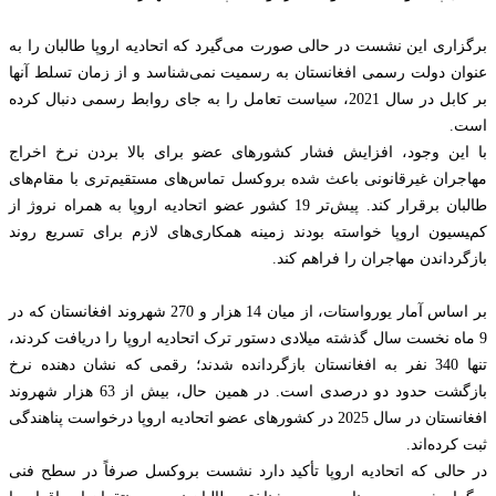
برگزاری این نشست در حالی صورت می‌گیرد که اتحادیه اروپا طالبان را به
عنوان دولت رسمی افغانستان به رسمیت نمی‌شناسد و از زمان تسلط آنها
بر کابل در سال 2021، سیاست تعامل را به جای روابط رسمی دنبال کرده
است.
با این وجود، افزایش فشار کشورهای عضو برای بالا بردن نرخ اخراج
مهاجران غیرقانونی باعث شده بروکسل تماس‌های مستقیم‌تری با مقام‌های
طالبان برقرار کند. پیش‌تر 19 کشور عضو اتحادیه اروپا به همراه نروژ از
کمیسیون اروپا خواسته بودند زمینه همکاری‌های لازم برای تسریع روند
بازگرداندن مهاجران را فراهم کند.
بر اساس آمار یورواستات، از میان 14 هزار و 270 شهروند افغانستان که در
9 ماه نخست سال گذشته میلادی دستور ترک اتحادیه اروپا را دریافت کردند،
تنها 340 نفر به افغانستان بازگردانده شدند؛ رقمی که نشان دهنده نرخ
بازگشت حدود دو درصدی است. در همین حال، بیش از 63 هزار شهروند
افغانستان در سال 2025 در کشورهای عضو اتحادیه اروپا درخواست پناهندگی
ثبت کرده‌اند.
در حالی که اتحادیه اروپا تأکید دارد نشست بروکسل صرفاً در سطح فنی