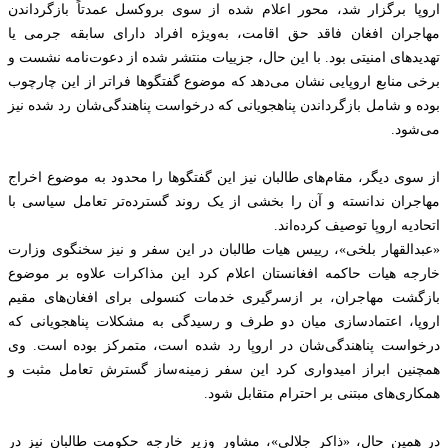
اروپا برگزار شد، محور اعلام شده از سوی بروکسل عمدتاً بازگرداندن
مهاجران افغان فاقد حق اقامت، به‌ویژه افراد دارای سابقه جرمی یا
تهدیدهای امنیتی بود. با این حال، جزییات منتشر شده از دعوت‌نامه نشست و
برخی منابع اروپایی نشان می‌دهد که موضوع گفتگوها فراتر از این چارچوب
بوده و شامل بازگرداندن پناهجویانی که درخواست پناهندگی‌شان رد شده نیز
می‌شود.
از سوی دیگر، مقام‌های طالبان نیز این گفتگوها را محدود به موضوع اخراج
مهاجران ندانسته و آن را بخشی از یک روند گسترده‌تر تعامل سیاسی با
اتحادیه اروپا توصیف کرده‌اند.
«عبدالقهار بلخی»، رییس هیات طالبان در این سفر و نیز سخنگوی وزارت
خارجه هیات حاکمه افغانستان اعلام کرد این مذاکرات علاوه بر موضوع
بازگشت مهاجران، بر ازسرگیری خدمات کنسولی برای افغان‌های مقیم
اروپا، اعتمادسازی میان دو طرف و رسیدگی به مشکلات پناهجویانی که
درخواست پناهندگی‌شان در اروپا رد شده است، متمرکز بوده است. وی
همچنین ابراز امیدواری کرد این سفر زمینه‌ساز گسترش تعامل مثبت و
همکاری‌های مبتنی بر احترام متقابل شود.
در همین حال، «ذاکر جلالی»، مشاور وزیر خارجه حکومت طالبان نیز در