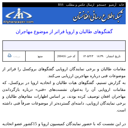
خانه
آرشیو
جستجو
ارسال عکس و مطلب
RSS
گفتگوهای طالبان و اروپا فراتر از موضوع مهاجران
تاریخ انتشار:
۱۸:۳۹ ۱۴۰۵/۴/۳
کد خبر: 200416
منبع:
پرینت
مقامات طالبان و برخی نمایندگان اروپایی گفتگوهای بروکسل را فراتر از
موضوعات فنی درباره مهاجرین ارزیابی می‌کنند.
به گزارش تسنیم، گفتگوهای هیات طالبان و اتحادیه اروپا در بروکسل، که
مقامات اروپایی آن را به‌عنوان نشست‌های «فنی» درباره بازگرداندن
مهاجران افغان توصیف کرده بودند، بر اساس اظهارات مقام‌های طالبان و
برخی نمایندگان اروپایی، دامنه‌ای گسترده‌تر از موضوعات صرفاً فنی داشته
است.
در این نشست که با حضور نمایندگان کمیسیون اروپا و 15کشور عضو اتحادیه