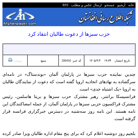
خانه
آرشیو
جستجو
ارسال عکس و مطلب
RSS
حزب سبزها از دعوت طالبان انتقاد کرد
تاریخ انتشار:
۱۹:۳۴ ۱۴۰۵/۴/۳
کد خبر: 200418
منبع:
پرینت
چندین نماینده حزب سبزها در پارلمان آلمان «بوندستاگ» در نامه‌ای
سرگشاده به نهادهای اتحادیه اروپا گفته است که دعوت از نمایندگان طالبان
به اروپا «یک اشتباه جدی» است.
فرانسیسکا برانتنر، رهبر مشترک حزب سبزها و بریتا هاسلمن، رئیس
مشترک فراکسیون حزبی سبزها در پارلمان آلمان، از جمله امضاکنندگان این
نامه هستند. این نامه روز سه‌شنبه در دسترس خبرگزاری فرانسه قرار
گرفته است.
بلجیم روز دوشنبه اعلام کرد که برای پنج مقام اداره طالبان ویزا صادر کرده