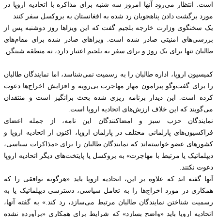
است. انتظار می‌رود آنها امروز سه شنبه برای مذاکره با اتحادیه اروپا در
مورد برگشت دادن پناهجویان رد شده به افغانستان به بروکسل سفر کنند
یک سخنگوی وزارت خارجه بلجیم گفت که این ویزاها روز دوشنبه پس از
بررسی‌های امنیتی صادر شده است. ویزاهای صادر شده برای مقام‌های
طالبان تنها برای یک روز و برای سفر به بلجیم اعتبار دارد، نه منطقه شینگن.
کمیسیون اروپا، اداره طالبان را به رسمیت نمی‌شناسد، اما نمایندگان طالبان
را برای گفت‌وگو پیرامون مهار مهاجرت بی‌رویه و افزایش اخراج‌ها دعوت
کرده است. این دیدار برنامه ریزی شده بحث برانگیز است و منتقدان
می‌گویند که این خلاف ارزش‌های اتحادیه اروپا است.
نمایندگان حزب سبز و امضاکنندگان این نامه، از جمله اعضای
فراکسیون‌های پارلمانی مختلف در پارلمان اروپا، اکنون از اتحادیه اروپا و
کشورهای عضو خواسته‌اند که نمایندگان طالبان را برای «مذاکرات سیاسی،
دیپلماتیک یا مرتبط با مهاجرت» به بروکسل یا پایتخت‌های دیگر اتحادیه اروپا
دعوت نکنند.
آنها گفته اند که علاوه بر این، اتحادیه اروپا باید «هرگونه توافقی را که
همکاری در مورد اخراج‌ها را به تعامل سیاسی، دسترسی دیپلماتیک یا به
رسمیت شناختن نمایندگان طالبان مرتبط می‌سازد، رد کند.» به گفته آنها،
اتحادیه اروپا باید «واضح بسازد» که شرایط برای همکاری «برآورده نشده