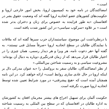
است.»
امضاکنندگان در نامه خود به کمیسیون اروپا، بخش امور خارجی اروپا و
حکومت‌های کشورهای عضو اتحادیه اروپا گفته اند که وضعیت حقوق بشر در
افغانستان «به طور فزاینده به خصوص برای زنان و دختران بدتر شده
است.» بر علاوه «سرکوب سیاسی» در این کشور شدت یافته است.
با درنظرداشت این موضوع، سیاستمداران حزب سبزها گفته اند که ملاقات
با نمایندگان طالبان در سطح اتحادیه اروپا «صرفاً مسایل فنی نیستند». به
گفته آنها «هر دعوت نامه، هر ویزا و هر دیدار رسمی، همان چیزی را در
اختیار طالبان قرار می‌دهد که از زمان قدرتگیری دوباره به دنبال آن بوده‌اند:
مشروعیت سیاسی و به رسمیت شناختن بین‌المللی.»
از نظر امضاکنندگان، طالبان سفر به بروکسل را «به عنوان مدرکی دال بر
اینکه اروپا در حال عادی سازی روابط است» ارائه خواهند کرد. در این نامه
همچنان آمده است که «هیچ پیشرفتی» در مورد شرایط تعیین شده توسط
اتحادیه اروپا صورت نگرفته است.
حکومت آلمان برای تسهیل اخراج های بیشتر مجرمان افغان به کشورشان
به اداره طالبان در افغانستان که در سطح بین المللی به رسمیت شناخته