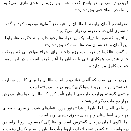
فریدریش مرتس در پاسخ گفت: «ما این رژیم را عادی‌سازی نمی‌کنیم.
رابطه در سطح فنی وجود دارد.»
صدراعظم آلمان رابطه با طالبان را «به نفع آلمان» توصیف کرد و گفت:
«به‌سوی آنان دست دوستی دراز نمی‌کنیم.»
او افزود که «روابط دیپلماتیک بین دولت‌ها وجود دارد و نه حکومت‌ها، رابطه
بین آلمان و افغانستان مدت‌ها است که وجود دارد».
او گفت: «الکساندر دوبرینت، وزیر داخله برای اخراج مهاجرانی که مرتکب
جرم شده‌اند، همکاری فنی با طالبان را آغاز کرده است و در این زمینه
حمایت کامل مرا دارد.»
این در حالی است که آلمان قبلا دو دیپلمات طالبان را برای کار در سفارت
افغانستان در برلین و قنسولگری کشور در بن پذیرفته است.
هفته‌ی گذشته وزارت خارجه‌ی آلمان تأیید کرد که طالبان خواستار پذیرش
چهار دیپلمات دیگر نیز هستند.
رابطه‌ی آلمان با طالبان از ابتدا تاهنوز مورد انتقادهای شدید از سوی جامعه‌ی
مهاجران افغانستان و نهادهای حقوق بشری بوده است.
اما الگوی آلمان در حال گسترش است و به‌تازگی کمیسیون اروپا براساس
درخواست ۲۰ کشور عضو اتحادیه اروپا هیأت طالبان را به بروکسل دعوت و