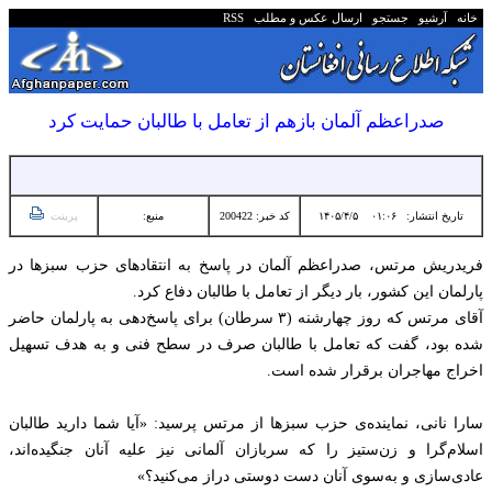
خانه
آرشیو
جستجو
ارسال عکس و مطلب
RSS
صدراعظم آلمان بازهم از تعامل با طالبان حمایت کرد
تاریخ انتشار:
۰۱:۰۶ ۱۴۰۵/۴/۵
کد خبر: 200422
منبع:
پرینت
فریدریش مرتس، صدراعظم آلمان در پاسخ به انتقادهای حزب سبزها در
پارلمان این کشور، بار دیگر از تعامل با طالبان دفاع کرد.
آقای مرتس که روز چهارشنه (۳ سرطان) برای پاسخ‎‌دهی به پارلمان حاضر
شده بود، گفت که تعامل با طالبان صرف در سطح فنی و به هدف تسهیل
اخراج مهاجران برقرار شده است.
سارا نانی، نماینده‌ی حزب سبزها از مرتس پرسید: «آیا شما دارید طالبان
اسلام‌گرا و زن‌ستیز را که سربازان آلمانی نیز علیه آنان جنگیده‌اند،
عادی‌‌سازی و به‌سوی آنان دست دوستی دراز می‌کنید؟»