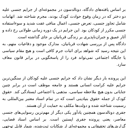
بر اساس یافته‌های دادگاه، دونالدسون در مجموعه‌ای از جرایم جنسی علیه
دو دختر که در زمان وقوع حوادث کودک بودند، مجرم شناخته شد. اتهامات
شامل تجاوز جنسی، تعرض جنسی، اعمال منافی عفت شدید و سوءاستفاده
جنسی مکرر از کودکان بود. این جرایم در یک دوره زمانی طولانی رخ داده و
آثار عمیق و جبران‌ناپذیری بر زندگی قربانیان بر جای گذاشته است.
دادگاه پس از بررسی شهادت قربانیان، مدارک موجود و دفاعیات متهم، به
این نتیجه رسید که شواهد برای اثبات جرم کافی است و هیچ مقام سیاسی
یا جایگاه اجتماعی نمی‌تواند فرد را از پاسخگویی در برابر قانون معاف
سازد.
این پرونده بار دیگر نشان داد که جرایم جنسی علیه کودکان از سنگین‌ترین
جرایم علیه کرامت انسانی هستند و جامعه موظف است در برابر چنین
جنایاتی بدون هیچ ملاحظه سیاسی، مذهبی یا اجتماعی ایستادگی کند. حقوق
کودک از جمله حقوق بنیادینی است که در تمام اسناد معتبر بین‌المللی به
رسمیت شناخته شده و دولت‌ها مکلف به حمایت از آن هستند.
جفری دونالدسون همچنین یادآور یکی دیگر از مهم‌ترین رسوایی‌های جنسی
معاصر، یعنی پرونده جفری اپستین است. بر اساس اسناد قضایی،
گزارش‌های تحقیقاتی و مجموعه‌ای از شکایات ثبت‌شده، شمار قابل توجهی