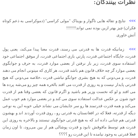
نظرات بینندگان:
>>>
نتایج و تفاله هایی ناگوار و بویناک "مولی کراسی" (دموکراسی به ذعم کوتاه
فکران) چیز بهتر ازین بوده نمی تواند!!!!!!!!
آتش خاوری
>>>
زمانیکه قدرت ها به قدرتی می رسند، قدرت معنا پیدا می‌کند، یعنی پول
فدرت، جایگاه اجتماعی قدرت، پارتي بازی اجتماعی قدرت، از موفق اجتماعی خود
استفاده سوی قدرت، زیر بار نرفتن از بعضی موارد قدرت، به حرف و جوابگوی
بعضی موارد گر چه‌ خلاف قانون هم باشد قدرت، هر کاری که میتونی انجام می دهند
قدرت، و می‌دونی که به هیچ بشری جوابگو نباشی قدرت ،خلاصه می‌دونی که هیچ
قدرتی پایدار نيست و یه روزی از قدرت می افتد بالخره همه چيز رو می‌شه پرده‌ ها
می افتد و لو که نخست وزیر هم باشید و اگرم قانون که بعضی وقتا هم از قدرت
خود شون بر عکس عدالت استفاده سوی می کند و در بعضی موارد هم خوب عمل
می‌کند و همه قدرت قدرتمند ها رو سر جایشان می نشاند خیلی خوبه این یه نوعی
ديگه از قدرته، فعلا که در افغانستان یه قدرتی رو ، روی قدرت آوردند اند و بهشون
قدرتی هم چنانی داده اند که به هیچ قدرتی جوابگوی نيستند و بالاخره یه روزی این
قدرت هم توسط مافوقش نابود و قدرت پوشالی هم از بین می‌رود، تا اون زمان
فعلا قدرتی به وجود نیامده تا اين قدرت رو ؟؟؟؟