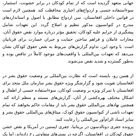
جهانی متعهد گردیده است که از تمام کودکان در برابر خشونت، استثمار،
سوءاستفاده جنسی و ازدواج‌های اجباری محافظت کند. همچنین لازم است
در قوانین داخلی افغانستان، سن ازدواج مطابق با اصول و استانداردهای
مندرج در کنوانسیون مذکور تنظیم و اصلاح گردد. این تعهدات شامل
پیشگیری از جرایم علیه کودکان، تحقیق مؤثر درباره موارد نقض حقوق آنان،
مجازات عاملان و فراهم ساختن حمایت و جبران خسارت برای قربانیان
است. با وجود این، تداوم گزارش‌های مربوط به نقض حقوق کودکان نشان
می‌دهد که تعهدات بین‌المللی با واقعیت‌های موجود کاملاً در تناقض بوده و
به‌طور گسترده و شدید نقض می‌شوند.
از همین رو، بایسته است که نظارت بین‌المللی بر وضعیت حقوق بشر در
افغانستان تقویت شود و گزارشگر ویژه حقوق بشر سازمان ملل متحد برای
افغانستان با تمرکز ویژه بر وضعیت کودکان، سوءاستفاده جنسی از اطفال و
اشکال مختلف بهره‌کشی از آنان، گزارش‌های مستند و منظم ارائه کند.
همچنین نهادهای بین‌المللی حقوق بشر باید از مقامات حاکم بخواهند که تمام
تعهدات ناشی از کنوانسیون حقوق کودک، میثاق‌های بین‌المللی حقوق بشر و
سایر اسناد الزام‌آور بین‌المللی را رعایت کنند.
پرونده جفری دونالدسون در بریتانیا، جفری اپستین در آمریکا و نقض خشن
حقوق کودکان در افغانستان، اگرچه در بسترهای متفاوتی رخ داده‌اند، اما یک