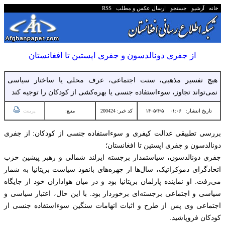
خانه
آرشیو
جستجو
ارسال عکس و مطلب
RSS
از جفری دونالدسون و جفری اپستین تا افغانستان
هیچ تفسیر مذهبی، سنت اجتماعی، عرف محلی یا ساختار سیاسی
نمی‌تواند تجاوز، سوءاستفاده جنسی یا بهره‌کشی از کودکان را توجیه کند
تاریخ انتشار:
۰۱:۰۶ ۱۴۰۵/۴/۵
کد خبر: 200424
منبع:
پرینت
بررسی تطبیقی عدالت کیفری و سوءاستفاده جنسی از کودکان: از جفری
دونالدسون و جفری اپستین تا افغانستان؛
جفری دونالدسون، سیاستمدار برجسته ایرلند شمالی و رهبر پیشین حزب
اتحادگرای دموکراتیک، سال‌ها از چهره‌های بانفوذ سیاست بریتانیا به شمار
می‌رفت. او نماینده پارلمان بریتانیا بود و در میان هواداران خود از جایگاه
سیاسی و اجتماعی برجسته‌ای برخوردار بود. با این حال، اعتبار سیاسی و
اجتماعی وی پس از طرح و اثبات اتهامات سنگین سوءاستفاده جنسی از
کودکان فروپاشید.