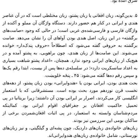
شرق آمده بود.
۵. بدین‌گونه، زبان افغانی یا زبان پشتو، زبان مختلطی است که در آن عناصر
هندی و ایرانی در کنار هم حضور دارند. دستگاه واژگان آن مملو و آکنده از
واژگان فارسی و فارسی‌شده‌ی عربی است؛ در حالی که وجود «صامت‌های
برگشته» در این زبان، اصل هندی بودن آواهای آن را نشان می‌دهد. صامت
برگشته به حروفی گفته می‌شود که اصطلاحاً «حروف پندک‌دار» خوانده
می‌شوند. این صامت‌ها از زبان هندی، چون براهویی، به پشتو آمده و در
هیچ‌یک از زبان‌های ایرانی وجود ندارد. همچنان، «اعداد پشتو شباهت بسیاری
به اعداد سانسکریت دارد»؛ در سلسله‌ی ده‌ها پس از بیست، ابتدا رقم یک‌ها
و سپس رقم ده‌ها گفته می‌شود: ۴۵ ـ پنځه څلویښت.
بحث هندی بودن، ایرانی بودن یا «هندوایرانی» بودن زبان پشتو، از دهه‌های
نخست قرن نوزدهم مورد بحث بوده است. مستشرقانی که با استعمار
انگلیسی کار می‌کردند، اصرار بر ایرانی بودن آن داشتند؛ زیرا بریتانیا در پی
تحمیل حاکمیت افغانان بر جغرافیای اقوام ایرانی بود. کمااینکه
مردم‌شناسان وابسته به استعمار، در پی اثبات افغان‌شمردن برخی از
ساکنان بومی این سرزمین نیز بودند.
زبان‌های خانواده‌ی زبان‌های داردیک، چون پشه‌ای و گیلگیتی، و نیز زبان‌های
نورستانی، شامل خانواده‌ی زبان‌های هندوایرانی‌اند.