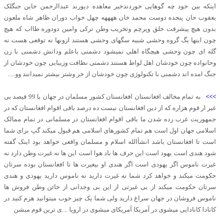
اینکه بین خود چه گوهایی خوردندخیر معاهده دیورند عبداارحمن خاین جنگلک
یعقوب حان پنجده دوست محمد خان ههههه چهل خواب دوران ظاهر شاه ملعون
بدون هیچ پیشرفت خلق وپرچم وتخریب وطن ترکی وامین دودوره طااب که هیچ
چون اینها یگ گروه وحشی شبیه سگهای وحشی هستند ازونها نه توقعی هست نه
گله ای چون وحشی هیچگاه اهلی نمیشود دشمنی باعلم ودانش دشمنی با زن
وحانواده چون خودشان اهل لواط هستند دشمنی نظافت وزیبایی چون خودشان از
جنگ امده اند دشمنی با تکنولوژی چون خودشان از خر وشتر بیشتر نمیدانند وو.....
>>>
به تمام مخالف افغانستان افغانستان کشور مسلمان در جهان با 99 فیصد بی
غیر ار قوم هزاره که از دین افغانستان نیست ده درصد باقی اقوام افغانستان که در
جمهوریت غرب زده شدن ما باقی اقوام افغانستان در مسلمانی در تمام ممالک
اسلامی جهان اول است هم تمام کشورهای اسلامی هم قبول میکند گپ برای شما
است تا افغانستان باشد انشأالله اسلام و مسلمان واقعی خواهد بود اینک گفته
شود هندی است یهود است این حرف ها باد هوا است این ها نه غیرت وطن دارد نه
غیرت ناموس اگر یهودی است اگر هندی او بیغیرت ها تا افغانستان بوده سرتان
حکومت میکند و خواهد کرد شما نه غیرت دارید نه ناموس دارید یهودی و هندی
سرتان حکومت میکند از بی غیرتی از این بی وجدانی از خائن وطن فروش ها
ناموس فروشان در جهان سراغ دارید ولی شما یک چیز خوب میتوانید هزم کنید در
کانادا کانادایی میشوی در آمریکا آمریکای میشوی در اروپا ....ی ترین قوم میشن