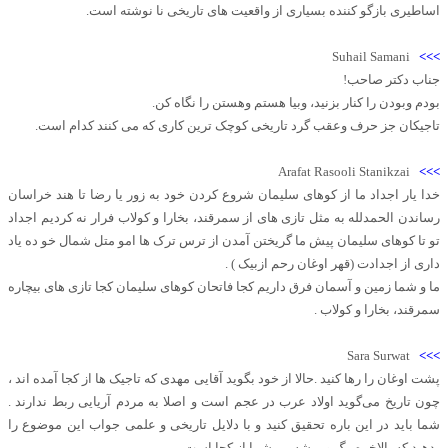
اساطیری بازگو کننده بسیاری از واقعیت های تاریخی نا نوشته است.
Suhail Samani
>>>
جناب دکتر صاحب!
بودم وبودن را کنار بزنید، وبیا هستم وهستن را نگاه کن.
تاجیکان جز حرف وعقب گرد تاریخی کوچک ترین کاری که می کنند کدام است.
Arafat Rasooli Stanikzai
>>>
خدا یار اجداد ما از کوهای سلیمان شروع کردن خود به زور یا رضا تا هند خراسان
رساندن الحمدلله به مثل تازی های از سمرقند، بخارا و کولاب فرار نه کردیم اجداد
تو تا کوهای سلیمان پیش ما گریختن آمدن از ترس ترک ها امو متل شمال خو ده یاد
داری از اجدادت (قهر اوغان رحم ازبیک ) .
ما و شما زمین و آسمان فرق داریم کجا فاتحان کوهای سلیمان کجا تازی های بیچاره
سمرقند، بخارا و کولاب .
Sara Surwat
>>>
پشت اوغان را رها کنید .حالا از خود بگوید آقایی مهدی که تاجیک ها از کجا آمده اند ،
چون تاریخ می‌گوید اولاد عرب در عجم است و اصلا به مردم آریایی ربط ندارند .
شما باید در این باره تحقیق کنید و با دلایل تاریخی و علمی جواب این موضوع را
بدهید که بالاخره رگ و ریشه یی شما از کجا است