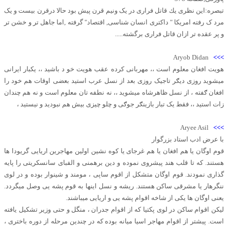
تبصره:اين نظری يك قاتل فراری در یک ونیم قرن پیش بود حالا درقرن بیست و یک
مرد ک رفته امریکا " داکتری انسان شناسی, اقتصاد" گرفته ,اما جاهل تر و خشن تر
و پر عقده تر ازان قاتل فراری برگشته.....
Aryob Didan
>>>
هویت افغان معلوم است ،، مهربانی کرده عقب هویت خو د باشید ،، یکبار ایرانی
میشوید روزی دیګر تاجیک روزی بعد از نسل عرب استید بعضی اوقات هم خود را
افغان ګفته ، از نسل ظاهرشاه میشوید ،، نه نطفه تان معلوم است و نه هم چندان
زات استید ،، فقط یک تبار بازینګر جوګی و چلو چیزی بیش هم نبودید و نیستید ،
Aryee Asil
>>>
با عرض ادب استاد بزرگوار
قوم اوگان یا هم افغان یا هم غرجای یا کوه نشین اولین مهاجرین اریایی گریودا ها
هستند. که تا قلب هند پیشروی نموده و دین برهمنی و الفبای سانسکریتی را پایه
گذاری نمودند. قوم اوگان متشکل از اقوم ساپی ، مومند و شینوار بوده و در لوی
ننگرهار یا مشرقی ساکن هستند. ریشه و نسل اینها به قوم پشه یی وصل میگردد.
یعنی اوگان ها یکی از شاخه اقوام پشه یی و اریایی میباشند.
لیکن اقوام ساکن در لوی پکتیا که از اقوام جدران ، منگل و حتی وزیر تشکیل یافته
است. پیشتر از اقوام مهاجر اسیا میانه بوده که در چندین مرحله از دوره باختری ،