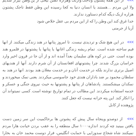
>>>
از این همه پشتون وتاجک وازبک وهزاره گفتن بیخی از ین وطن بیزار شدیم
ولا این مردم ....هستند یا انسان دنیا به کجا رسیده این وطن فقط تاجک پشتون
هزاره ازبک دیگه کدام دستاورد ندارند.
خدا غرق کند این وطن را که از این مردم بی عقل خلاص شود
آریا از جرمنی
>>>
در این هیچ شک و تردیدی نیست. تا امروز پتانها در هند زندگی میکنند. از انها
فیم ساخته شده است. تمام ریشه زندگی اغانها یا پتانها یا پشتونها در قلمرو هند
بوده است. حتی در کوه های سلیمان بعداً آمده اند و از آن جا در قرون اخیر وارد
خراسان بزرگ شدند. چرا پشتونهای افغانستان از آن شرم دارند. آنها از هندیهای
اصیل برتری ندارند بلکه در خدمت آنان و در خدمت مغلان هند بودند. انها در هند به
سلطان محمود بر ضد باداران هندی خود جاسوسی میکردند. یعنی نمک میخوردند و
نمکدان میشکستند. پادشاهان از پتانها و پشتونها به حیث نیروی جنگی و عسکر و
خدمه استفاده میکردند. این مطالب در تمام تواریخ نوشته است. کسی نمیتواند آن
را انکار کند. این پته خزانه نیست که جعل کنند.
پژوهنده از کابل
>>>
از دوصدو وپنجاه سال پیش که پشوتن ها برحاکمیت این سر زمین دست
یافتن ببینید چه کردند اندازه۱۰۰۰ سال منطقه را به عقب بردن خیانت هارا مردم
نمیکنند شاه شجاع سدوزایی با حمایت انگلیس، فرار دوست محمد خان به بخارا