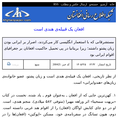
خانه
آرشیو
جستجو
ارسال عکس و مطلب
RSS
افغان یک قبیله‌ی هندی است
مستشرقانی که با استعمار انگلیسی کار می‌کردند، اصرار بر ایرانی بودن
زبان پشتو داشتند؛ زیرا بریتانیا در پی تحمیل حاکمیت افغانان بر جغرافیای
اقوام ایرانی بود
تاریخ انتشار:
۱۴:۳۲ ۱۴۰۵/۴/۵
کد خبر: 200425
منبع:
پرینت
از نظر تاریخی، افغان یک قبیله‌ی هندی است و زبان پشتو، عضو خانواده‌ی
زبان‌های «هندوایرانی» است.
۱. کهن‌ترین جایی که از افغان ـ به‌عنوان قوم ـ یاد شده، نخست در کتاب
«بریهت سمحیتا» اثر وراهه مهیرا (متوفی ۵۸۲ میلادی)، منجم هندی، است.
او در دو جای کتابش اواگان (افغان) را از اقوام هند غربی دانسته است.
دوم، هیون تسانگ در سفرنامه‌ی خود، مسکن «اپوکین» (افغان)ها را در