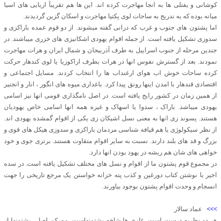
کوشانی و یفتلی ها به انجا مهاجرت کرده اند. این ها هم تقریبآ اریایی های اسیا
میانه بوده که به ندریج به ساحات لوی پکتیا مهاجرت و اسکان گزین گردیدند.
اما پشتون های جنوب و غرب که درانی گفته میشوند. از دو قوم عمده باراکزی و
سدوزی تشکیل یافته است. از جمله اقوام یهودی اشکانیزی های خزری میباشند. در
جندین مرحله از جنوب اسراییل به طرف آذربیجان و شمال ایران و هرات مهاجرت
نمودند. بعد از گسترش نفوس انها در هرات بطرف اراکوزیا یا لوی کندهار حرکت
کرده ساحات خوش اب هوای ارغنداب ها را انتخاب کردند. مسایل اجتماعی و
اقتصادی قندهار با امدن اینها رونق پیدا کرد. باغداری میوه های انگور ، انار و انجنیر
از همین زمان در کشور رایج یافته است. در اصل نامگذاری قومی انها نیز اسامی
یهودی میباشد. باراک ، سدوا یا اسهاک و غیره همه انها اسامی خاص یهودیان
هستند. پسوند زی انها به معنی نسل اشیکان زی یکی از اقوام گمشده یهودی اند.
از نظر سیکولوژی یا هم قیافه شناسی مردمان باراکزی و سدوزی هیکل های قوی و
بزرگ و قد های بلند دارند. نسبت به سایر اقوام متقاوت هستند. برتری جوی و خود
خواهی های شان هم ریشه در یهود بودن انها دارد.
در مجموع قوم پشتون ما از اقوام و نسل های مختلف تشکیل یافته است. در سده
اخیر با نوشتن کتاب دورغین و کذب پته خزانه خواستن یک مرجع تاریخی را جهت
انسجام و وحدت اقوام پشتون بوجود بیاورند.
>>>
عماد سالار
هر دو نظریه درست است، غلزی ها شاخه پشتونهاست، مسکن اصلی پشتونها از