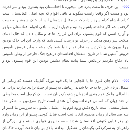
>>>
این حرف ها مفت بدرد چی میخوره تا افغانستان بود پشتون بود و سر قدرت
بود و هست اگر واقعا راست میگوید ما باقی اقوام که بچه اصلی افغانستان است
کدام پادشاه کدام سردار دارد که در مقابل دشمنان این آب خاک شمشیر به دست
گرفته باشد اگر نداشته باشیم بدانیم و قبول داریم ما باقی اقوام افغانستان مهاجر
و آواره استن که قوم پشتون برای این فراری ها جا و مکان دادن که حال ادعای
ملکیت سر زمین میکند باز حرف تو درست کسی شما که وارث این آب خاک بودین
چرا بیرون شان نکردین به نظر تمام دنیا شما یک مشت وطن فروش ناموس
فروش آستین شما در تاریخ استقلال افغانستان در هیچ جنگ خارجی ار وطن ناموس
تان دفاع نکردیم برعکس شما پیاده نظام دشمن بودین این قوم پشتون بود و
هست
>>>
لالام جان غلزی ها یا غلجایی ها یک قوم تورک آلتاییک هستند که زمانی از
شمال دریای خزر جا به جا جا شدند ارتباطی به پشتو از حیث نژادی ندارند درانی ها
یا ابدالی ها یک قوم هندی اند زبان پشتو یک زبان نیست یک‌ کریول است مخلوطی
از چند زبان که اساس فوندانسیون آن هندی است تاریخ سرزمین ما شکر خدا
بسیار مفصل است تاریخ دقیق ورود قوم پتان پشتان پشتون به سرزمین ما کمتر از
سه صد سال از زمان محمود افغان ثبت است قبایل کوچی پشتو از این زمان وارد
در جغرافیایی کنونی افغانستان شدند حسب نیروی قبیلوی دسته های بزرگی از
راهزنان به سرکردگی یکیشان را تشکیل میدادند بالای بومیان تاخت آورده حاکمان