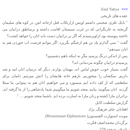
Zaid Yahya
>>>
عقده های تاریخی
" بایک غلزی صحبتی داشتم اوپس ازارتکاب قتل ازخانه اش, در کوه های سلیمان
گریخته به غارتگرانی که در غرب سیستان اقامت داشته و برمناطق درانیان می
تاختند پیوسته بود ازاوپرسیدم که اگر بر درانیان دست یابد انان را خواهد کشت؟
گفت " نمی گذارم يك تن هم ازچنگم بگریزد, اگر بتوانم فرصت اب خوردن هم به
انان نمیدهم"
پس از اندکی درنگ پرسید مگر نه اینکه باهم دشمنیم؟
پرسیدم درانیان چگونه مردمانی اند؟
گفت بسیار خوب, خوش لباس اند, مهمان نوازند, دیگر که درمیان انان امد و شد
داریم, نمکشان را میخوریم, بازهم خانه هایشان را اتش میزنیم, دلمان برای
سلطنتی که از کف داده ایم میسوزد و می خواهیم انان هم به بینوایی ما مبتلا
گردند. انان میگویند بیایید متحد شویم ما میگوییم شما پادشاهی را از ما گرفته اید,
برادران مارا کشته و زنان مارا به اسارت برده اید, باشما متحد شویم...... ".
گزارش سلطنت کابل
افغانان, جای, فرهنگ, نژاد
مونت استوارت الفنستون( Mountstuart Elphinstone)
برگردان محمداصف فکرت
پاورقی,صفحه 378