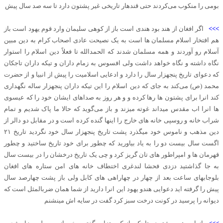
بومی را منکوب می‌کردند حتی قندهار تاریخی غیر پشتون دارد تا سه صد سال ‌پیش
>>>
اگر افغان از هند بود هندی است باز از کوهی سلیمان وارد قوم یهود است باز
هم افتخار اسلام ‌مسلمان ها است به یک نصیحت عادی اصحاب کرام به دین مبین
آسلام رو آوردند و همه مسلمان شدند که الحمدالله تا فعلاً دین اسلام را استوار
نگاه داشته و نگاه خواهد داشت ولی افسوس به زمام داران و تیکه داران تاجکان
که دعوای تاریخ پنجهزار سال را دارد و ادعایی اسلامیت را پیش از انبیا و از حضرت
محمد (ص) می‌کند به جای که دین اسلام را این تیکه داران پنجهزار ساله نگهداری
کند انرا برای پشتون ها رها کرده و و هر روز به صداهای ایشان خود را که عیسوی
ها انرا اب مقدس میداند غوته میزند و باز می‌گوید که حالا ما پاک شدیم و تمام
شراب خانه و روسپی خانه های خارج را اینها گنده کرده است و در مقابل دو دالر از
دین مذهب و ناموس خود میگذرد پشت تاریخ پنجهزار سال خود نگردید تاریخ ۲۱
اگست سال بیست دو را به یاد بیاورید که چطور برای خود تاریخ ساختید و چطور
قهرمان ها و امپراطور های تان گریز کرد و چی یک تاریخ درخشان را در بیست سال
به جا گذاشتید دزدی فحشا لندغری اختطاف خانه های امن ستاره های افغان
بلوجابهای ساعت بعد از چهار در چهاراهی های کابل ولی باز پشت چهارصد سال
پیش را گرفته اید دعوایی هندو یهود این انرا دارید از شما همان ضربالمثل است که
دیوانه را پرسید در کونت درخت سبز کرد گفت در سایه اش مینشنم