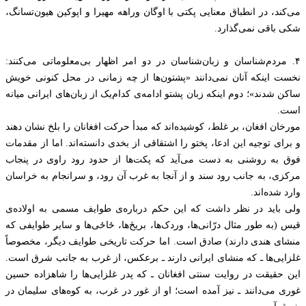
می‌کند، در انطباق معنایی پکتی با اوگان وراهه مهیرا و اپوکین هیون‌تسانگ،
شکی باقی نمی‌گذارد.
۴. مردم‌شناسان و زبان‌شناسان در دو امر اظهار بی‌معلوماتی می‌کنند:
نخست اینکه آنان نمی‌دانند «پشتون‌ها از چه زمانی در محل کنونی خویش
ساکن شدند»؛ دوم اینکه زبان پشتو ادامه‌ی کدام‌یک از زبان‌های ایرانی میانه
است.
مورخان افغان، بر غلط، کوشیده‌اند که مبدأ حرکت افغانان را بلخ نشان دهند
و برای توجیه این ادعا، پختو را اشتقاقی از بخدی دانسته‌اند. اما از مقدمات
فوق به روشنی به دست می‌آید که پکت‌ها از حدود رود راوی در پنجاب
مرکزی، به جانب رود سند و از آنجا به غرب آن رود، و سرانجام به خراسان
وارد شده‌اند.
ولی باید در نظر داشت که این حکم درباره‌ی طوایف مسمی به اولاده‌ی
قیس (به طور مثال درّانی‌ها، وردک‌ها، بریڅ‌ها، ځاځی‌ها و سایر طوایفی که
منشای هندی دارند) صادق است. اما حرکت تاریخی طوایف دیگر، مخصوصاً
غلزایی‌ها ـ که منشای ایرانی دارند ـ برعکس، از غرب به جانب شرق است.
این حقیقت در روایت سنتی افغانان ـ که پدر غلزایی‌ها را شاهزاده حسین
غوری می‌دانند ـ نیز آمده است؛ او از غور در غرب، به کوه‌های سلیمان در