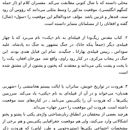
محلی دانسته که با شال کنونی مطابقت می‌کند. مفسران کلام او (از جمله
کننگهم انگلیسی)، موقعیت مذکور را وسط مثلثی می‌دانند که رؤوس آن رود
سند، قندهار و غزنین باشد. مؤلف حدودالعالم این موقعیت را «سوَل» (شال)
گفته و افغانان را از مسلمانان متمایز دانسته است.
۲. کتاب مقدس ریگ‌ودا از قبیله‌ای به نام «پکت» نام می‌برد که با چهار
قبیله‌ی دیگر (جمعاً پنکه جانا)، در جنگ مشهور به جنگ ده پادشاه، علیه
سوداس ـ رییس قبیله‌ی بهاراتا ـ جنگیدند. تمام این قبایل هندی بودند. این
جنگ در پنجاب مرکزی، در کنار رود راوی، واقع شد. مورخان افغان، پکت را
با پخت و پشت یکی می‌دانند و معتقدند که پختون و پشتون از آن مشتق شده
است.
۳. هرودت در تواریخ خویش، ساتراپ یا ایالت بیستم هخامنشی را «شهربی
هندیان» می‌خواند و در آن از قبیله‌ای به نام «پکتی» یاد می‌کند. سرزمین
پکتی‌ها ـ که هرودت آن را پکتی‌یس می‌نامد ـ در کناره‌های سند موقعیت
داشته است. هرودت این موقعیت را «مرز جهان» می‌داند.
هرچند بعضی از محققان در انطباق زبان‌شناختی واژه‌ی پکتی با پشتو و پختو
اشکالاتی وارد می‌کنند، ولی هم موقعیت جغرافیایی پکتی‌یس و هم برخی از
مشخصات اجتماعی پکتی‌ها (ستیزه‌جویی و طرز لباس) که هرودت ذکر