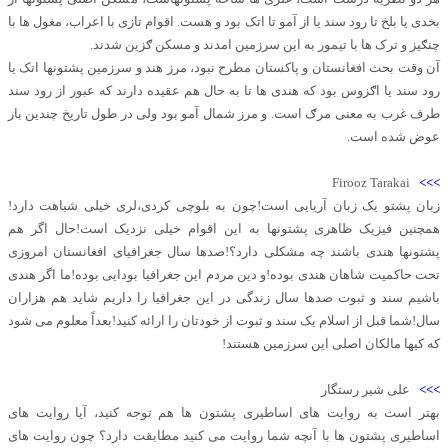
بخدی یا بلخ تا رود سند یا از آمو تا اتک بود و هست. اقوام تازی با اعراب، مغول ها با
چنګیز و ترک ها با تیمور به این سرزمین امدند و مسکن ګزین شدند.
آن وقت بحث افغانستان و پاکستان مطرح نبود، مرز هند و سرزمین پشتونها اتک یا
رود سند یا اګزوس بود که هندی ها تا به حال هم عقیده دارند که عبور از رود سند
طرف غرب به معنی مرګ است. و مرز شمال آمو بود ولی در طول تاریخ چندین بار
عوض شده است.
Firooz Tarakai
>>>
زبان پشتو یک زبان آریایی است!چون به بلوچی کردی،لری خیلی شباهت دارد!
همچنین فیزیک ظاهری پشتونها به این اقوام خیلی نزدیک است!حال اگر هم
پشتونها هندی باشند چه مشکلی دارد؟!صدها سال جغرافیای افغانستان امروزی
تحت حاکمیت شاهان هندی بوده!و دین مردم این جغرافیا بودایی بوده!ما اگر هندی
باشیم سند و ثبوت صدها سال زندگی در این جغرافیا را داریم شاید هم هزاران
سال!شما قبل از اسلام یک سند و ثبوت از خودتان را ارائه کنید!بعداً معلوم می شود
که کیها مالکان اصلی این سرزمین هستند!
>>>
علی شیر رستگار
بهتر است به روایت های اساطیری پشتون ها هم توجه کنید، آیا روایت های
اساطیری پشتون ها با آنچه شما روایت می کنید مطابقت دارد؟ چون روایت های