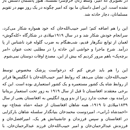
در تصویری که امیر، وسط زنان حرم‌سرا نشسته، هنوز پانسمان دستش باز
نشده است. این اصل داستان ما بود که امیر چگونه در یک روز مهم در تقویم
مسلمانان، دچار حادثه شد.
این را هم اضافه کنم؛ امیر حبیب‌الله‌خان که خود همواره شکار می‌کرد،
سرانجام خودش شکار شد و در سال ۱۹۱۹میلادی در شکارگاه «کله‌گوش»
لغمان از توابع ننگرهار قدیم، شب‌هنگام به ضرب گلوله فرد ناشناس از پا
درآمد. شرح ماجرا و حواشی این حادثه را در مطلبی تحت عنوان «امر
برچه‌پک» باهم مرور کردیم که بیش از این، مصدع اوقات دوستان نمی‌شوم‌.
این را هم باید عرض کنم که درخواست پزشک مخصوص توسط
حبیب‌الله‌خان، نشان می‌دهد که روابط امیر حبیب‌الله‌خان با انگلیس‌ها فراتر
از روابط شاه یک کشور مستعمره و یک کشور استعماری بوده است. این که
برخی معتقدند افغانستان تا قبل از سال ۱۹۱۹ به زور تحت استعمار بریتانیا
درآمده بود، صحت ندارد زیرا از بدو ورود انگلیس به افغانستان یعنی از سال
۱۸۳۹میلادی تا ۱۹۱۹، همه شاهان افغانستان از جمله «شاه شجاع» نوه
«احمدشاه دُرانی»، امیردوست محمدخان بنیانگذار سلسله شاهان بارکزایی
در افغانستان و سپس فرزندان و جانشینانش هر یک، امیرافضل‌خان و
فرزندش عبدالرحمان‌خان و امیر حبیب‌الله‌خان فرزند عبدالرحمان‌خان، با