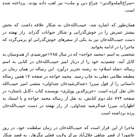
«سراج‌المله‌و‌الدین= چراغ دین و ملت» نیز لقب داده بودند، پرداخته شده
است.
همان‌طور که اشاره شد، حبیب‌الله‌خان به شکار علاقه داشت که بخش
بیشتر عمرش را در خوش‌گذرانی و شکار حیوانات گذراند. راز نهفته در
دست حبیب‌الله‌خان نیز به یکی از سفرهای خوش‌گذرانی او برمی‌گردد که
ماجرا را در ادامه بخوانید.
شخصی به اسم «محمد خواجه» که در سال ۱۲۸۵خورشیدی از هندوستان به
کابل آمد، چشم‌دید خود را از دربار امیر حبیب‌الله‌خان در کتابی به اسم
رساله «شاه اسلام» به رشته تحریر درآورد. این رساله در همان زمان در
مطبعه نظامی دهلی به چاپ رسید. محمد خواجه در صفحه ۱۷ همین رساله
داستانی را از قول میرزا «عبدالرشیدخان چنداولی» منشی امیر حبیب‌الله
خان نقل کرده است. «عزیزالدین پوپلزی» نویسنده کتاب «کابل باستان» در
صفحه ۷۷۴ جلد دوم کتابش، به نقل از رساله محمد خواجه و با استناد به
اظهارات میرزا عبدالرشید چنداولی، از راز نهفته در دست حبیب‌الله‌خان
پرده برداشته است.
ماجرا از این قرار است که حبیب‌الله‌خان در زمان سلطنت خود، در روز
عاشورا از قصر شاهی جلال‌آباد مرکز ولایت فعلی ننگرهار، به قصد شکار