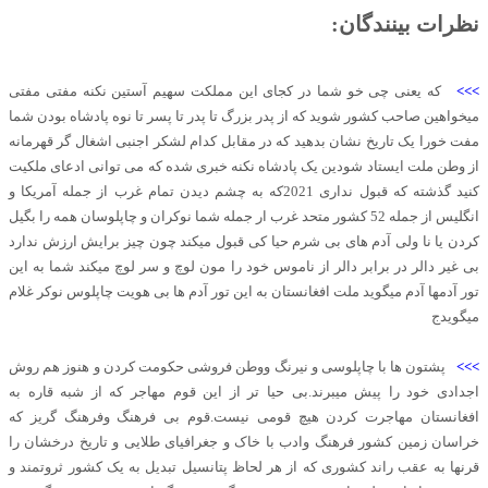
نظرات بینندگان:
>>>
که یعنی چی خو شما در کجای این مملکت سهیم آستین نکنه مفتی مفتی
میخواهین صاحب کشور شوید که از پدر بزرگ تا پدر تا پسر تا نوه پادشاه بودن شما
مفت خورا یک تاریخ نشان بدهید که در مقابل کدام لشکر اجنبی اشغال گر قهرمانه
از وطن ملت ایستاد شودین یک پادشاه نکنه خبری شده که می توانی ادعای ملکیت
کنید گذشته که قبول نداری 2021که به چشم دیدن تمام غرب از جمله آمریکا و
انگلیس از جمله 52 کشور متحد غرب ار جمله شما نوکران و چاپلوسان همه را بگیل
کردن یا نا ولی آدم های بی شرم حیا کی قبول میکند چون چیز برایش ارزش ندارد
بی غیر دالر در برابر دالر از ناموس خود را مون لوچ و سر لوچ میکند شما به این
تور آدمها آدم میگوید ملت افغانستان به این تور آدم ها بی هویت چاپلوس نوکر غلام
میگویدج
>>>
پشتون ها با چاپلوسی و نیرنگ ووطن فروشی حکومت کردن و هنوز هم روش
اجدادی خود را پیش میبرند.بی حیا تر از این قوم مهاجر که از شبه قاره به
افغانستان مهاجرت کردن هیچ قومی نیست.قوم بی فرهنگ وفرهنگ گریز که
خراسان زمین کشور فرهنگ وادب با خاک و جغرافیای طلایی و تاریخ درخشان را
قرنها به عقب راند کشوری که از هر لحاظ پتانسیل تبدیل به یک کشور ثروتمند و