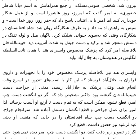
بیرون شد. شخصی صوفی‌مسلک، از جمع همراهانش به اسم «بابا شاطر
حضوری» به امیر گفت که امروز، روز عاشورا است و از عمل شکار
خودداری کنید اما امیر با بی‌اعتنایی پاسخ داد که «هر روز، روز خدا است» و
سپس به راهش ادامه داد و به طرف شکارگاه روان شد. شاه افغانستان در
شکارگاه، وقتی که به‌سوی حیوانی شلیک کرد، ناگهان میل و لوله تفنگ در
دستش منفجر شد و ترکید و دست چپش به شدت آسیب دید. حبیب‌الله‌خان
بلافاصله امر کرد که پزشک مخصوص وایسرای هند یا همان نائب‌السلطنه
انگلیس در هندوستان، به جلال‌آباد بیاید.
وایسرای هند نیز بلافاصله پزشک مخصوص خود را با تجهیزات و داروی
فراوان به جلال‌آباد فرستاد که این کار با اسب‌های تندرو، در اسرع وقت
انجام شد. وقتی پزشک به جلال‌آباد رسید، مدتی از جراحت دست
حبیب‌الله‌خان گذشته بود. داکتر تشخیص داد که اگر دو انگشت دست چپ
امیر، قطع نشود، ممکن است که به تمام دست تا آرنج او آسیب برساند. لذا
امیر برای عمل جراحی و قطع انگشتان دستش آماده شد. سرانجام جراح،
دو انگشت دست چپ شاه افغانستان را در حالی که منشی او یعنی
عبدالرشید نیز حضور داشت، قطع کرد.
اگر در تصویر زیر دقت کنید، دو انگشت دست چپ امیر دیده نمی‌شود. حتی