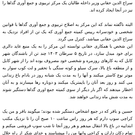
سراج الدين حقاني وزير داخله طالبان یک مرکز تربیوی و جمع آوری گداها را
نیز در آنجا ایجاد کرده اند.
البته ناگفته نماند که این مرکز به اصلاح تربیوی و جمع آوری گداها با قوانین
شخصی و خودسرانه رییس کمیته جمع آوری که یک تن از افراد نزدیک به
سراج الدین حقانی میباشد، کنترل می گردد.
این شخص با همکاری حقانی توانسته این مرکز را به یک منبع عاید دالری
برای خود مبدل سازد، در تاریخ ۵ سرطان ۱۴۰۳ چند تن از باشندگان شهر
کابل که به کارهای روزمره و شخصی خود مصروف بوده اند را از شهر کابل
و از منطقه باغ بالا، سرک سیلو و کوته سنگی با تحقیر و لت كوب سوار به
موتر نوع کاستر میکنند و آنها را به مدت یک شبانه روز در بادام باغ زندانی
می کنند و روز بعد آنان را بایمتریک میکنند و دوباره رها میسازند و به آنان
اخطار میدهند که اگر بار دیگر از سوی کمیته جمع اوری گداها دستگیر شوند
به مدت شش ماه زندانی خواهند شد.
حسین و باقر که در جمع اشخاص دستگیر شده بودند؛ میگویند باقر و من یک
کراچی سوپ دارم که هر روز راس ساعت ۱۰ صبح آن را تا نزدیک مکتب
ابتداییه در باغ بالا انتقال میدهم و هر روز آنجا تا شب سوپ فروشی میکنم و
تمام دکان داران و کراجی وانها من را میشناسند و خدای شکر از راه حلال