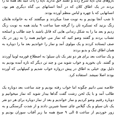
بازوهای مان تاپه سرخ زدند و گفتند حق ندارید تاپه را پاک کنید بعد همه ما را
بردند در یک اطاق کلان که در آنجا انسانهای بی گناه دیگری هم بود،
انسانهایی که با چهره و لباس منظم آورده بودند.
تا شب آنجا بودیم و به نوبت صدا میکردند و میگفتند که به خانواده هایتان
زنگ بزنید که تسکره تان را گرفته صبا ساعت ۹ بیایند همه به نوبت زنگ
زدیم و بعد ما را به شکل زندانی هایی که قاتل باشند با چند طالب و اسلحه
تشناب بردند و گفتند وضو کنید که نماز می خوانیم همه را به زور در یک
صف ایستاده کردند و یک مولوی آمد و نماز را خواندیم بعد ما را دوباره به
همان اطاق تنگ و بدبو بردند
و یک ساعت بعد برای هر دو نفر یک نان سیلو؛ به اصطلاح قورمه لوبیا آوردند
و گفتند. نان بخورید و خواب شوید من و چند تن دیگر که تازه آمده بودیم به
دلیل بوی خیلی بد اطاق در پیش دروازه خواب شدیم و کمپلهایی که آورده
بودند اصلا نمیشد. استفاده کرد.
خلاصه نمی دانیم چگونه اما خواب رفته بودیم و چند ساعت بعد دوباره یک
طالب آمد و با یک لحن زشت گفت گداها بیدار شوید که نماز میخوانیم و
دوباره رفتیم وضو کردیم و نماز خواندیم و بعد از نماز دوباره برای هر دو نفر
یک نان سیلو و یک گیلاس چای نسبتا شیرین دادند و از شدت گرسنگی و به
زور خوردیم از ساعت ۵ الی ۹ صبح همه ما زیر آفتاب سوزان بودیم و