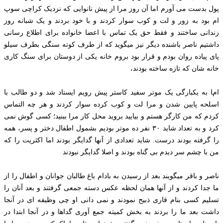
پول بدست می آورم اما آن روز مرا از پیش نانوایی که نزدیک کراچی سوپ
ام بود به زور و لت و کوب سوار کردند و با خود بردند و یک شبانه روز
زندانی ساختند و فقط حق یک تماس با اعضا خانواده برای اطلاع رسانی
داشتیم ناصر باشنده دیگر نیز میگوید که از طرف کوته سنگی بطرف سیلو
پای پیاده روان بودم و قرار بود بروم خانه یکی از دوستان برای سنگ کاری
خانه شان که تازه ساخته بودند،
اما به یکبارگی یک موتر سفید کاستر پیش رویم ایستاد شد و دو طالب با
اسلحه پایین شدن و مرا لت و کوب کرده سوار کردند و هر چه التماس
کردم که من کارگر هستم و بیایید بروید محل کار مرا ببنید؛ کسی گوش نمی
کرد و به تعداد شاید ۳۰ نفر ده موتر بودیم بشمول اطفال دختر و پسر، همه
را گرفته بودند درست. شاید تعدادی از آنها گدایگر بودند اما اکثریت را که
من با چشم سر دیدم بی گناه بودند و اصلا گدایگر نبودند
ناصر و باقر میگویند بعد از رسیدن به بادام باغ طالبان جوانان و اطفال را از
ما جدا کردند و از آنها همان لحظه عکس دسته جمعی گرفتند و بعد آنان را
تسلیم کسی بنام قاری ذبیح نمودند و نمی دانی او چی وظیفه ای در آنجا
داشت بعد ما را بردند به بخش کمیته جمع آوری گداها و در آنجا ابتدا در