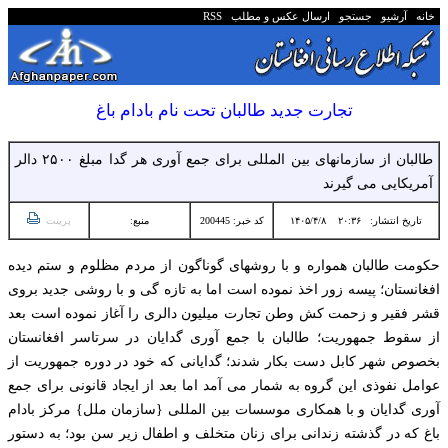
خانه
آرشیو
جستجو
ارسال عکس و مطلب
RSS
تجارت جدید طالبان تحت نام بادام باغ
طالبان از سازمانهای بین المللی برای جمع آوری هر گدا مبلغ ۲۵۰۰ دالر
آمریکایی می گیرند
تاریخ انتشار:
۲۰:۳۶ ۱۴۰۵/۴/۸
کد خبر: 200445
منبع:
پرینت
حکومت طالبان همواره و با روشهای گوناگون از مردم مظلوم و ستم دیده
افغانستان؛ پیسه زور اخذ نموده است اما به تازه گی و با روشی جدید بروی
قشر فقیر و زحمت کش وطن تجارت میلیون دالری را آغاز نموده است بعد
از سقوط جمهوریت؛ طالبان با جمع آوری گدایان در سرتاسر افغانستان
بخصوص شهر کابل دست بکار شدند؛ گدایانی که خود در دوره جمهوریت از
عوامل نفوذی این گروه به شمار می آمد اما بعد از ایجاد قانونی برای جمع
آوری گدایان و با همکاری موسسات بین المللی {سازمان ملل} مرکز بادام
باغ که در گذشته زندانی برای زنان متخلف و اطفال زیر سن بود؛ به دستور