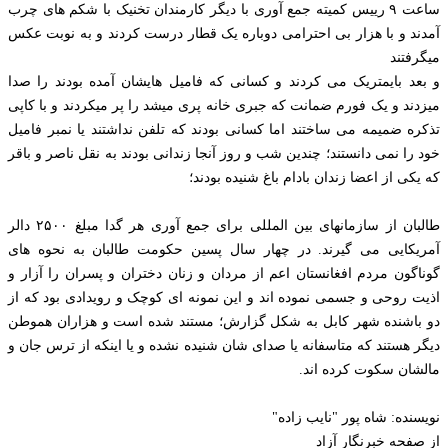
ساعت ۹ رییس كميته جمع آوری با دیگر کارمندان تخنیک با شکم های چرب
آمدند و با هزار بی احترامی دوباره یک قطار درست کردند و به نوبت عکس
میگرفتند
و بعد بایمتریک می کردند و کسانی که فامیل هایشان آمده بودند را صدا
میزدند و یک فورم ضمانت که جبری خانه پری میشد را پر میکردند و با کاپی
تذکره ضمیمه می ساختند اما کسانی بودند که تلفن نداشتند یا نمبر فامیل
خود را نمی دانستند؛ چندین شب و روز آنجا زندانی بودند به نقل ناصر و باقر
که یکی از اعضا زندان بادام باغ شنیده بودند؛
طالبان از سازمانهای بین المللی برای جمع آوری هر گدا مبلغ ۲۵۰۰ دالر
آمریکایی می گیرند. در چهار سال پسین حکومت طالبان به نحوه های
گوناگون مردم افغانستان اعم از مردان و زنان دختران و پسران را آزار و
اذیت روحی و جسمی نموده اند و این نمونه ای کوچک و رویدادی بود که از
دو باشنده شهر کابل به شکل گزارش؛ مستند شده است و هزاران هموطن
دیگر هستند که متاسفانه یا صدای شان شنیده نشده و یا اینکه از ترس جان و
مالشان سکوت کرده اند.
نویسنده: شاه پور "نایب زاده"
از صفحه خبرنگار آزاد