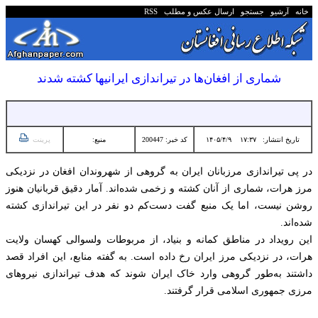
خانه
آرشیو
جستجو
ارسال عکس و مطلب
RSS
شماری از افغان‌ها در تیراندازی ایرانیها کشته شدند
تاریخ انتشار:
۱۷:۳۷ ۱۴۰۵/۴/۹
کد خبر: 200447
منبع:
پرینت
در پی تیراندازی مرزبانان ایران به گروهی از شهروندان افغان در نزدیکی
مرز هرات، شماری از آنان کشته و زخمی شده‌اند. آمار دقیق قربانیان هنوز
روشن نیست، اما یک منبع گفت دست‌کم دو نفر در این تیراندازی کشته
شده‌اند.
این رویداد در مناطق کمانه و بنیاد، از مربوطات ولسوالی کهسان ولایت
هرات، در نزدیکی مرز ایران رخ داده است. به گفته منابع، این افراد قصد
داشتند به‌طور گروهی وارد خاک ایران شوند که هدف تیراندازی نیروهای
مرزی جمهوری اسلامی قرار گرفتند.