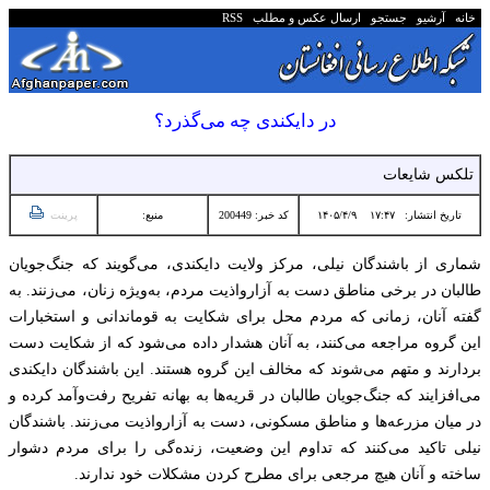
خانه
آرشیو
جستجو
ارسال عکس و مطلب
RSS
در دایکندی چه می‌گذرد؟
تلکس شایعات
تاریخ انتشار:
۱۷:۴۷ ۱۴۰۵/۴/۹
کد خبر: 200449
منبع:
پرینت
شماری از باشندگان نیلی، مرکز ولایت دایکندی، می‌گویند که جنگ‌جویان
طالبان در برخی مناطق دست به آزارواذیت مردم، به‌ویژه زنان، می‌زنند. به
گفته آنان، زمانی که مردم محل برای شکایت به قوماندانی و استخبارات
این گروه مراجعه می‌کنند، به آنان هشدار داده می‌شود که از شکایت دست
بردارند و متهم می‌شوند که مخالف این گروه هستند. این باشندگان دایکندی
می‌افزایند که جنگ‌جویان طالبان در قریه‌ها به بهانه تفریح رفت‌وآمد کرده و
در میان مزرعه‌ها و مناطق مسکونی، دست به آزارواذیت می‌زنند. باشندگان
نیلی تاکید می‌کنند که تداوم این وضعیت، زنده‌گی را برای مردم دشوار
ساخته و آنان هیچ مرجعی برای مطرح کردن مشکلات خود ندارند.