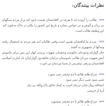
نظرات بینندگان:
>>>
طالب را آروده اند تا هرچه در افغانستان هست نابود کند و از مردم سنگهای
بی زبان و گوش و بی حواس بسازد و تاریخ این کشور را بکلی در خاک مدفون کند.
این وظیفه طالب است.
>>>
مردم ما لیاقتشان همین است.وقتی طالبان امد هم مردم به استقبال رفتند
وسالها از جمهوری بد گفتند
حال گوارای وجودتان حکومت وحشیان شهوت پرست کهاز این پس برای خاموش
آتش شهوت مردان طالب ناموستان درامان نخاهدبود گوارایتان باد امارت اسلامی
افغانستان و زهی بیشرمی از شما مردمان بی غیرت
>>>
چراغ ظلم ظالم تا دم محشر نمی سوزد
شبی سود شبی دیگر نمی سود
انشالله زوال شان نزدیک است به کمک خالق پاک والله بی نیاز
آریا از جرمنی
>>>
چراغ ظلم ظالم تا دم محشر نمسوزد