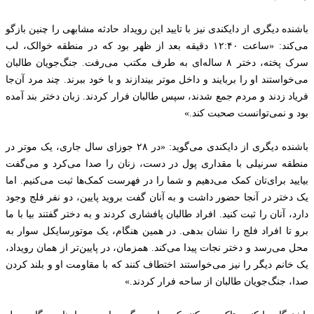
باشنده دیگری از دایکندی نیز با تایید این رویداد حادثه مشابهی را چنین بازگو
می‌کند: «ساعت ۱۲:۴۰ دقیقه بعد از ظهر بود که در منطقه خوالک، لب
سرک پخته، دختر ۸ ساله‌ای به طرف مکتب می‌رفت. جنگ‌جویان طالبان
می‌خواستند او را بربایند و داخل موتر بیندازند و با خود ببرند. چند مرد آن‌جا
فریاد زدند و مردم جمع شدند، سپس طالبان فرار کردند. زبان دختر بند آمده
بود و نمی‌توانست صحبت کند.»
باشنده دیگری از دایکندی می‌گوید: «در ۲۸ جوزای سال جاری، یک موتر در
منطقه سرنیلی با مقداری پول در دست، زنان را صدا می‌کرد و می‌گفت
بیایید برای‌تان کمک می‌دهیم و شما را در فهرست کمک‌ها ثبت می‌کنیم. اما
یک دختر در آنجا حضور داشت و به آنان گفت بروید پایین، دو نفر فلج وجود
دارد، آنان را ثبت کنید. افراد طالبان پافشاری کردند و به دختر گفتند بیا با ما
برو تا افراد فلج را نشان بدهی. در همین هنگام، یک موتورسایکل سوار به
محل می‌رسد و دختر نجات پیدا می‌کند. همزمان، در پایین‌تر از همان رویداد،
یک خانم دیگر را نیز می‌خواستند اختطاف کنند که با مقاومت او و بلند کردن
صدا، جنگ‌جویان طالبان از ساحه فرار کردند.»