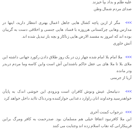
علیه طلم و بداد بپا خیزند.
صدای مردم شمال وطن
>>>
مگر از ازین پاچه کشال هایی جاهل اعمال بهتری انتظار دارید، اینها در
مدارس وهابی چرکستانی هرروزه با فساد هایی جنسی و اخلاقی دست به گریبان
بوده اند که امروز به مفسد الارض هایی زناکار و بچه باز تبدیل شده اند.
آتش خاوری
>>>
ملا امام بلا امام شده چهار زن در یک روز طلاق دادن رکورد جهانی داشته این
ملای بلا تا ملا های بی عقل حاکم باشنداین آش است واین کاسه وما مردم دربدر
ودر مانده.
آریا از جرمنی
>>>
دنیامحل عیش ونوش کافران است وبزودی این خوشی اندک به پایآن
خواهدرسید وخداوند انان راوارد دعذابی خوارکننده ودردناک تاابد داخل خواهد کرد
>>>
درجواب کمنت آخری
این ملا کافرنبود اتفاقا خیلی هم مسلمان بود. صدرحمت به کافر ومرگ براین
فریبکارانی که نقاب اسلام زده اند وجنایت می کنند