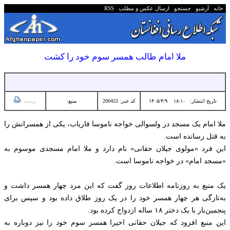
خانه
آرشیو
جستجو
ارسال عکس و مطلب
RSS
ملا امام طالب همسر سوم خود را کشت
تاریخ انتشار:
۱۸:۱۰ ۱۴۰۵/۴/۹
کد خبر: 200453
منبع:
پرینت
ملا امام یک مسجد در ‏ولسوالی خواجه ناموسا فاریاب، یکی از همسرانش را
به قتل رسانده ‏است.‏
این فرد «مولوی جیلان حقانی» نام دارد و ‏ملا امام مسجدی موسوم به
«مسجد امام» در خواجه ناموسا ‏است.‏
یک منبع به روزنامه اطلاعات روز گفت که این مرد چهار ‏همسر داشت و
به‌تازگی هر چهار همسر خود را در یک روز ‏طلاق داده بود و سپس برای
پنجمین‌بار با یک دختر ۱۸ ساله ازدواج کرده بود.‏
این منبع افزود که جیلان حقانی اخیرا همسر سوم خود را ‏نیز دوباره به