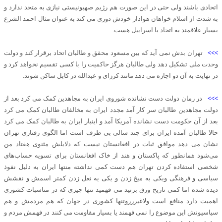
اتحادی باشند ولی حتی در این صورت هم رژیم صهیونیستی نیازی به متحد ندارد و
به شدت از اسلام خواهان هوادار خودش دوری می کند به عنوان مثال احمد الشرع
بسیار علاقمند به اتحاد با اسراییل هست.
>>>
تهران بدش نمی آید که بین مسعود محقق و طالبان اتحاد برقرار کند و دولت
وحدت ملی تشکیل دهد ولی طالبان هرگز حاکمیت را با کسی تقسیم نخواهد کرد و
در نهایت به آن دو اجازه می دهد مانند کرزای و عبدالله در کابل ساکن شوند.
>>>
در زمان دولت دست نشانده شوروی ایران به مجاهدین کمک می کرد بعد از
دولت مجاهدین طالبان سر کار آمد مجدد ایران به مخالفان طالبان کمک می کرد
بعد از آن حکومت دست نشانده آمریکا آمد و اینبار ایران به طالبان کمک می کرد
حالا طالبان آمده ایران برای چند سالی بی طرف است اما الگوی رفتاری تهران
نشان می دهد موافق ثبات در افغانستان نیست که دلایلش مثنوی هفتاد من
می‌شود همانطور که پاکستان و هند از خاک افغانستان برای تسویه حساب‌های
شخصی استفاده کردن تهران هم دست کمی نداشته منتها ایران به دلیل نفوذ
سیاسی و فرهنگی ویکی به میخ زدن و یکی یه نعل زدن کمتر اسمش و نقشش
دیده شده اما کمی تاریخ ورق بزنید می فهمید تنها چیزی که در مناسبات کشوری
اهمیت دارد منافع است ولاغیررروتنها کشوری در جهان که هم مردمش و هم
سیاسیونش این موضوع را نمی فهمند یا بسیار مقاومت می کنند در فهمش مردم و