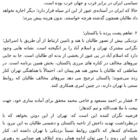
سیاسی ایران در برابر غرب و جهان عرب بوده است.
حالا که ایران در آستانه‌ی عبور از این ابر سیاه قرار دارد؛ دیگر اجازه نخواهد
داد طالبان همچون گذشته هرچه خواستند، بدون هزینه پیش ببرند؛
۲. تفاهم پشت‌ پرده با پاکستان؛
نزدیکی بیش از تصور طالبان با هند و تامین ارتباط از آن طریق با اسرائیل؛
نگرانی مشترک تهران و اسلام آباد را بر انگیخته است. نشانه‌ هایی وجود
دارد که اسلام‌ آباد در پی عبور از بخشی از بدنه ای طالبان است. جا به جایی
نیروهای مخالف در کناره های مرزی پاکستان، بخش همین برنامه است. در
مناطقی که طالبان با محور هند هم‌ پیمان‌ اند، احتمالاً با هماهنگی تهران کنار
زده می‌شوند؛ پاکستان ترجیح می‌ دهد نیروهای مخالف طالبان که روابط
سنتی با تهران دارند، در چنین امری همکاری کنند.
۳. فشار بر احمد مسعود و حاجی محمد محقق برای آماده‌ سازی خود، جهت
بیعت با ملا هبت‌الله و تیم کندهار؛
فرضیه نگران کننده این است که: تهران از این دوتن بخواهد که با
درنظرداشت تهدید داعش از ناحیه پاکستان و دشمنی طالبان به این نیرو، با
شبکه‌ای کندهار که تاکنون روابط نسبتآ نزدیکی با تهران داشته اند، کنار
بیایند. این روند را می توان ادامه همان روند ایتلاف هم صدایی به رهبری