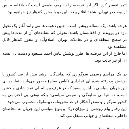
اتمر تفسیر کرد. اگر این فرضیه را بپذیریم، طبیعی است که بلافاصله پس
از بیعت در تهران، شاهد اعلام بیعت این دو با محور کندهار نیز خواهیم بود.
هرچه باشد، یک مساله روشن است: چنین دعوت ها می‌توانند آغاز یک تحول
تازه در پرونده ای افغانستان باشند؛ تحولی که نشانه‌های آن از مدت‌ها پیش
در سطح منطقه‌ای و در تعاملات تهران، اسلام‌آباد و محور کندهار قابل
مشاهده بود.
اما فارغ از این فرضیه ها، طرز پوشش لباس احمد مسعود و دست تان بسته
ای او نیز جالب بود.
در یک مراسم رسمی سوگواری که نمایندگان ارشد بیش از صد کشور با
پوشش پذیرفته‌ شده ای عزاداری (لباس سیاه) حضور می‌یابند، نماینده ای
این جریان سیاسی با لباس سفید که در عرف بین‌المللی نماد شادی و جشن
است، نه‌ تنها بی‌ سلیقگی و نفهمی سیاسی؛ بلکه نوعی بی‌ احترامی به
کشور سوگوار و نقض آشکار قواعد تشریفات دیپلماتیک محسوب می‌شود.
این رفتار پیام روشنی از میزان درک و بلوغ سیاسی این جریان به مخاطبان
داخلی، منطقه‌ای و جهانی منتقل می‌ کند.