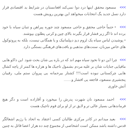
>>>
مسعود محقق اینها درد دوا نمی‌کند افغانستان در شرایط بد اقتصادی قرار
دارد نسل جدید یگ انتخابات میخواهد این بهترین رویش هست
>>>
• حتماً حاجی محقق و حاجی مسعود چند جوره پیراهن و تنبان سیاه با خود
برده اند تا اگر زیر فشار قرار بگیرند بالای چپن و کرتی پطلون بپوشند.
• پوشیدن لباس سیاه یک لزوم دیدِ دیپلماتیک و یا همگانی نیست، بلکه به پروتوکول
های خاص میزبان، سنت‌های مذهبی و بافت‌های فرهنگی بستگی دارد.
>>>
چرا این دو تا نخود سیاه مهم اند که در باره یی شان بحث شود. این داکو هایی
مافیایی جنایات شان بر علیه مردم بشمول تاجیک ها و هزاره ها کمتر از پاچه کشال
هایی چرکستانی نبوده است!!!! کشتار بیرحمانه یی پیروان ستم ملی، رقیبان
پنجشیری مسعود، فاجعه یی افشار و.........
آتش خاوری
>>>
احمد مسعود نان شهرت پدرش را میخورد و آقازاده است و دگر هیچ
فرماندهانی بسیار عالی تر و لایق تر از او برای قوم تاجیک هست
>>>
بعید میدانم در کادر مرکزی طالبان کسی اعتقاد به اتحاد با رژیم اشغالگر
قدس داشته باشد ممکن است اشخاصی از مجموع چند ده هزار اعضا قائل به چنین