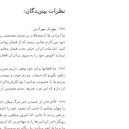
نظرات بینندگان:
>>>
مهزیار مهرآذین :
ما ایرانی ها با مشکلات پر شمار معیشتی ر
کنم ، اما ملت ایران خیلی تحت فشار معاش 
دوباره آغوش خود را به سوی برادران افغان 
>>>
ما افغانها برای خود وطن داریم سرزم
راهم بگویم که حساب مردم خوب و دوست د
مردم ما با خشونت وناسزا بود کارفرماایر
ان دارم که این مرد شریف بندی شودمن از 
>>>
لالام جان از شنیدن خبر مرگ وطن د
را پنهان میکنم تا جایی که بشود خود را تا
بر هم زدنند تا جایی که امروز مبلغین نو
رویگردانی ایرانی ها را نه مهاجرین که اردو
ما و ما فراهم میکنند یک نگاه به سوسیال مد