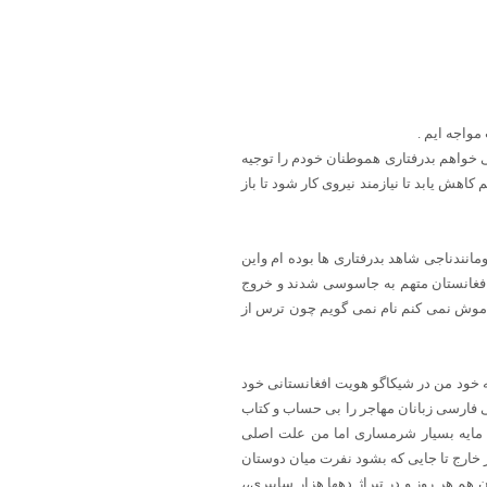
مواجه ایم .
 قرص اعصاب و روان مصرف می کردم . نمی خواهم بدرفتاری هموطنان خودم را توجیه
ش یابد تا نیازمند نیروی کار شود تا باز
انندناجی شاهد بدرفتاری ها بوده ام واین
فغانستان متهم به جاسوسی شدند و خروج
راموش نمی کنم نام نمی گویم چون ترس از
خود من در شیکاگو هویت افغانستانی خود
تی فارسی زبانان مهاجر را بی حساب و کتاب
ان مایه بسیار شرمساری اما من علت اصلی
در خارج تا جایی که بشود نفرت میان دوستان
 هم هر روز و در تیراژ دهها هزار سایبری،،