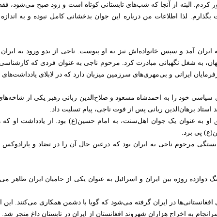
ر کردم. البته از آنجا که شب‌های تابستانی کوتاه است و زود صبح می‌شود، فق
گذارم. لذا اطلاعات من درباره این جوان بدخشانی کامل نبوده و به اندازه 
یران آمد و سپس خانواده‌اش نیز به او پیوست. ناجی از بدو ورود به ایران ک
فهان، به شغل نگهبانی مبادرت کرد. مرحوم ناجی به عنوان فردی که کارشنا
ارفرمایان ایرانی و بی‌مهری‌های سرزمین میزبان دارد که در لابلای یادداشت‌های 
 سیاسی خود را به احمدشاه مسعود و صلاح‌الدین ربانی رهبر یکی از شاخه‌ها
د استاد برهان‌الدین ربانی پس از فوت ناجی، پیام تسلیت داد.
او به عنوان یک جوان اهل‌سنت، به امام حسین(ع) بود. از یادداشت او که 
(ع) پی برد.
ستگی مرحوم ناجی به ایران بود که درعین حال آن را در تضاد و پارادوکس ا
دوازده روزه بین ایران و اسرائیل به عنوان یکی از حامیان ایران ظاهر می‌
افغانستانی‌ها در ایران گرفته می‌شود که گویا با دشمن همکاری می‌کنند. این ا
جام به اخراج هزاران شهروند افغانستان از ایران در تابستان داغ منجر شد.