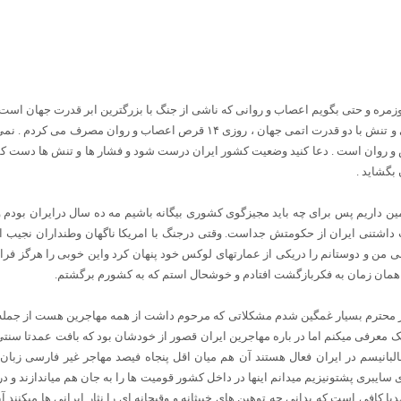
وزمره و حتی بگویم اعصاب و روانی که ناشی از جنگ با بزرگترین ابر قدرت جهان است 
خود من کارم بجایی رسید که از فشار روانی و تنش با دو قدرت اتمی جهان ، روزی ۱۴
و روان است . دعا کنید وضعیت کشور ایران درست شود و فشار ها و تنش ها دست کم کاه
بگشاید .
ین داریم پس برای چه باید مجیزگوی کشوری بیگانه باشیم مه ده سال درایران بودم وم
اشتنی ایران از حکومتش جداست. وقتی درجنگ با امریکا ناگهان وطنداران نجیب ا
انی من و دوستانم را دریکی از عمارتهای لوکس خود پنهان کرد واین خوبی را هرگز ف
همان زمان به فکربازگشت افتادم و خوشحال استم که به کشورم برگشتم.
ار محترم بسیار غمگین شدم مشکلاتی که مرحوم داشت از همه مهاجرین هست از جمله 
جیک معرفی میکنم اما در باره مهاجرین ایران قصور از خودشان بود که بافت عمدتا سن
 طالبانیسم در ایران فعال هستند آن هم میان اقل پنجاه فیصد مهاجر غیر فارسی زب
ی سایبری پشتونیزیم میدانم اینها در داخل کشور قومیت ها را به جان هم میاندازند و 
یا کافی است که بدانی چه توهین های خبیثانه و وقیحانه ای را نثار ایرانی ها میکنند آن