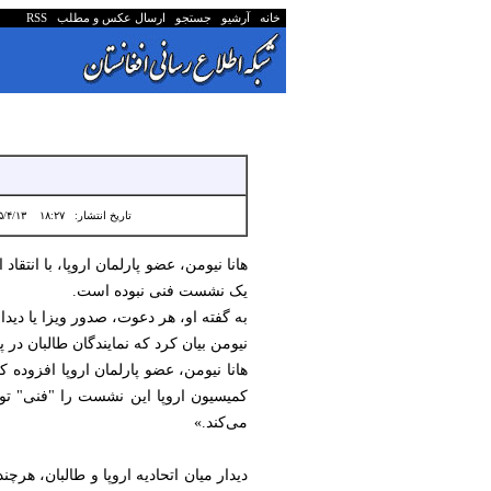
خانه
آرشیو
جستجو
ارسال عکس و مطلب
RSS
تاریخ انتشار:
۱۸:۲۷ ۱۴۰۵/۴/۱۳
هانا نیومن، عضو پارلمان اروپا، با انتقاد
یک نشست فنی نبوده است.
به گفته او، هر دعوت، صدور ویزا یا دیدا
نیومن بیان کرد که نمایندگان طالبان د
هانا نیومن، عضو پارلمان اروپا افزوده ک
کمیسیون اروپا این نشست را "فنی" توص
می‌کند.»
دیدار میان اتحادیه اروپا و طالبان، هر