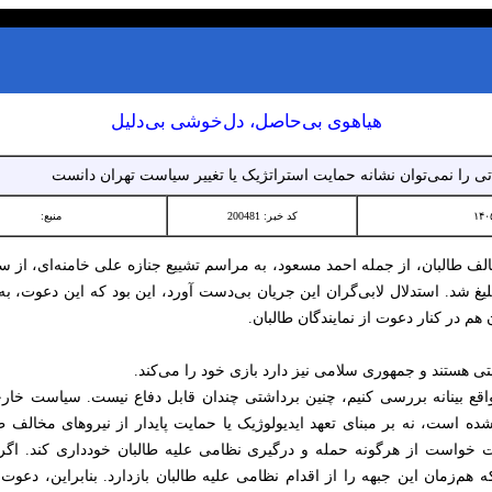
هیاهوی بی‌حاصل، دل‌خوشی بی‌دلیل
 را نمی‌توان نشانه حمایت استراتژیک یا تغییر سیاست تهران دانست
کد خبر: 200481
منبع:
ف طالبان، از جمله احمد مسعود، به مراسم تشییع جنازه علی خامنه‌ای، از 
یغ شد. استدلال لابی‌گران این جریان بی‌دست آورد، این بود که این دعوت، 
 در کنار دعوت از نمایندگان طالبان.
ی هستند و جمهوری سلامی نیز دارد بازی خود را می‌کند.
اواقع بینانه بررسی کنیم، چنین برداشتی چندان قابل دفاع نیست. سیاست خ
ده است، نه بر مبنای تعهد ایدیولوژیک یا حمایت پایدار از نیروهای مخالف 
ت خواست از هرگونه حمله و درگیری نظامی علیه طالبان خودداری کند. اگر ای
هم‌زمان این جبهه را از اقدام نظامی علیه طالبان بازدارد. بنابراین، دعو