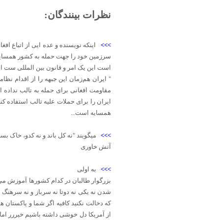
نظرات بینندگان:
>>>
اینکه نویسنده و عده ایی از اتباع ا
سرزمین خود را جهت حمله به کشور همسایه د
است این یک امر و قانون بین المللی ست ای
" ایران هم‌زمان این جبهه را از اقدام نظ
مقاومت افغانی برای حمله به تالب نداده ا
ایران را برای حملات علیه تالب استفاده کن
همسایه است...
>>>
میگویند "نه کل باند و نه کدو، خاک 
آتش خاوری
>>>
به اولی
بزرگوار طالبان در کدام کشورها آموزش می 
شدن نه یکی نه دوتا نه سرباز و نه سرهنگ سر
که دخالت نکنید کافیه اگر شما و پاکستان 
از آمریکا دل خوشی داشته باشیم خیررر ام