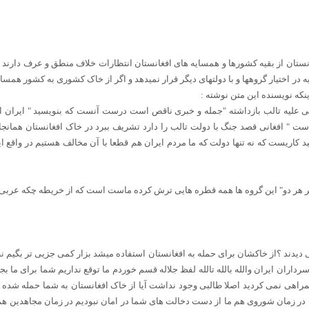
فغانستان از بقیه کشورها و همسایه های افغانستان انتظارات خلاف منطق و عرف دارن
ر اختیار گروهها و با دولتهای دیگر قرار نمیدهد و اگر از خاک کشوری به کشور همسا
نکه نویسنده این متن نوشته :
امی علیه تالب بازداشته "جمله و خبری ناقص است درست آنست که بنویسید " ایران اج
ست " افغانی قصد جنگ با دولت تالب را دارد تشریف ببرد در خاک افغانستان همانجا 
ید کاریست که نه تنها دولت که ما مردم ایران هم قطعا با آن مخالف هستیم در واقع 
بسر هر دو" این گروه ها همه قطره هایی ترش کرده ماست است که از خریطه چکه عربی 
دیدند ؟از خاکشان برای حمله به افغانستان استفاده میشد بزار کمی جزیی تر بگیم ن
داران ایران والله بالله تالله لفظ جلاله قسم خوردم ما توقع نداریم شما برای ما بجنگی
همراهی نمی کردید اصلا طالبی وجود نداشت آیا از خاک افغانستان به شما حمله شده بو
ا در زمان شوروی هم ما از دست دخالت های شما در امان نبودیم در زمان مجاهدین ه