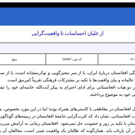
از غلیان احساسات‌ تا واقعیت‌گرایی
کد خبر: 200487
منبع:
افغانستان دربارهٔ ایران، یا از سر مجیزگویی و نوکرمنشانه است، یا از س
مانه و بیان واقعیت‌ها با تکیه بر مشترکات فرهنگی تقریباً کم‌رمق است.
دو هیات افغانستانی برای ادای احترام به پیکر آیت‌الله خامنه‌ای خود را 
 خود به موضوع پرداختند.
ال افغانستان در مقاطعی با کاستی‌های همراه بوده‌؛ اما در این مورد بخصوص، م
 افغانستانی، نشان داد که کثرت‌گرایی جامعهٔ افغانستان در زمینه‌های گوناگون 
نستان با تکیه بر زور و خشونت حل نمی‌شود. افغانستان زمانی به آرامش می‌رسد
در آن بازتاب یابد. همان‌گونه که طالبان یک واقعیت عینی است، مخالفان آن 