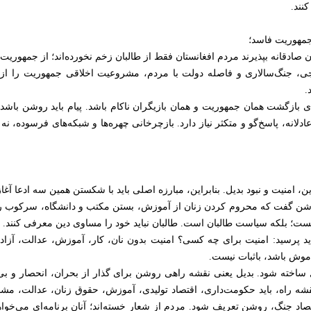
نند.
صادقانه بپذیرند مردم افغانستان فقط از طالبان زخم نخورده‌اند؛ از جمهوریت 
رجی، جنگ‌سالاری و فاصله دولت با مردم، مشروعیت اخلاقی جمهوریت را از م
.
عنای بازگشت همان جمهوریت و همان بازیگران ناکام باشد. پیام باید روشن باش
لانه، پاسخ‌گو و متکثر نیاز دارد. بازچرخانی چهره‌ها و شبکه‌های فرسوده، نه ط
ین، امنیت و نبود بدیل. بنابراین، مبارزه اصلی باید با شکستن همین سه ادعا آغا
د روشن گفت که محروم کردن زنان از آموزش، بستن مکتب و دانشگاه، سرکوب 
ست؛ بلکه سیاست طالبان است. طالبان نباید خود را مساوی دین معرفی کنند.
، باید پرسید: امنیت برای چه کسی؟ امنیت بدون نان، کار، آموزش، عدالت، آز
موش باشد، باثبات نیست.
دیل ساخته شود. بدیل یعنی نقشه راهی روشن برای گذار از بحران، انحصار و 
نقشه راه، باید حکومت‌داری، اقتصاد تولیدی، آموزش، حقوق زنان، عدالت، مش
تصاد جنگ، روشن تعریف شود. مردم از شعار خسته‌اند؛ آنان برنامه‌ای می‌خواه