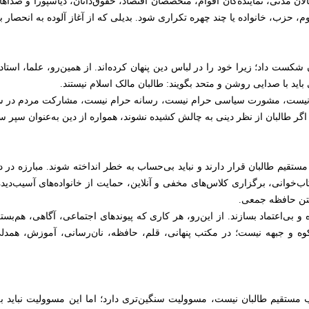
فعالان مدنی، نماینده‌گان اقوام، متخصصان اقتصاد، حقوق‌دانان، دیاسپورا و صد
 قوم، حزب، خانواده یا چند چهره تکراری شود. بدیلی که از آغاز آلوده به انح
شکست داد؛ زیرا خود را در لباس دین پنهان کرده‌اند. از همین‌رو، علما، است
ید با صدایی روشن و متحد بگویند: طالبان مالک اسلام نیستند.
رام نیست، مشورت سیاسی حرام نیست، رسانه حرام نیست، مشارکت مردم در
اگر طالبان از نظر دینی به چالش کشیده نشوند، همواره از دین به‌عنوان سپر س
تقیم طالبان قرار دارند و نباید بی‌حساب به خطر انداخته شوند. مبارزه در دا
‌خوانی، برگزاری کلاس‌های مخفی و آنلاین، حمایت از خانواده‌های آسیب‌دیده
شتن حافظه جمعی.
 و بی‌اعتماد بسازند. از این‌رو، هر کاری که پیوندهای اجتماعی، آگاهی، هم‌بست
ه و جبهه نیست؛ در مکتب پنهانی، قلم، حافظه، نان‌رسانی، آموزش، همدلی
مستقیم طالبان نیست، مسوولیت سنگین‌تری دارد؛ اما این مسوولیت نباید ب