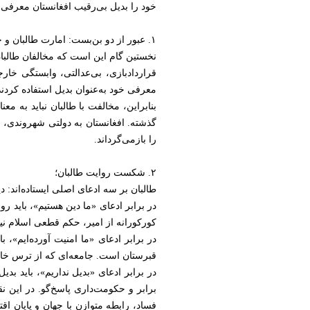
خود را بدیل بی‌رقیب افغانستان معرفی ک
۱. عبور از دو بن‌بست: امارت طالبان و جمهوریت فاسد؛
نخستین گام این است که مخالفان طالبان 
قراردادبازی، بی‌عدالتی، وابستگی خا
معرفی خود به‌عنوان بدیل استفاده کردند
بنابراین، مخالفت با طالبان نباید به م
گذشته. افغانستان به دولتی شهروندی، عاد
را بازمی‌گرداند.
۲. شکست روایت طالبان؛
طالبان بر سه ادعای اصلی ایستاده‌اند: د
در برابر ادعای «ما دین هستیم»، بای
کورکورانه از امیر، حکم قطعی اسلام نی
در برابر ادعای «ما امنیت آورده‌ایم»
قبرستان است. جامعه‌ای که از ترس خا
در برابر ادعای «بدیل نداریم»، باید ب
برابر و حکومت‌داری پاسخ‌گو. در این 
فساد، رابطه متوازن با جهان و پایان اق