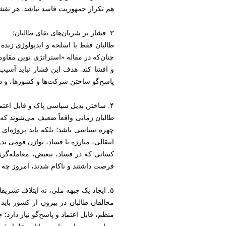
هم تکرار جمهوریت فاسد نباشد. هر نقشه 
۳. فشار بر شریان‌های بقای طالبان؛
طالبان فقط با اسلحه و ایدیولوژی زنده
چنان‌که در مقاله «استراتژی نوین مقا
و افشا کند. هدف این فشار نباید آسیب
پاسخ‌گو ساختن شرکت‌ها و کشورها، و دف
۴. ساختن بدیل سیاسی پاک و قابل اعتماد؛
طالبان زمانی واقعاً ضعیف می‌شوند که م
چهره سیاسی باشد؛ بلکه باید پروژه‌ا
انتقالی، مبارزه با فساد، توازن قومی 
کسانی که در فساد، تبعیض، معامله‌گر
فرصت داشتند و ناکام شدند، امروز چه تض
۵. ایجاد یک جبهه ملی، نه ایتلاف تشریفاتی؛
مخالفان طالبان در بیرون از کشور باید 
منظم، قابل اعتماد و پاسخ‌گو نیاز دارد