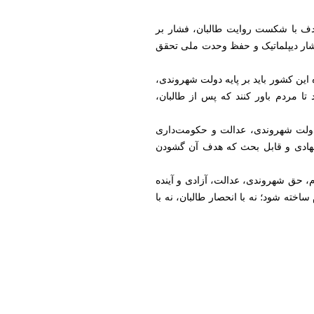
ن هدف با شکست روایت طالبان، فشار بر
شار دیپلماتیک و حفظ وحدت ملی تحقق
ه این کشور باید بر پایه دولت شهروندی،
ا مردم باور کنند که پس از طالبان،
Nour Peace Fo) برای گذار افغانستان به‌سوی دولت شهروندی، عدالت و حکومت‌داری
Afghanistan ) دنبال می‌شود؛ نقشه راهی پیشنهادی و قابل بحث که هدف آن گشودن
م، حق شهروندی، عدالت، آزادی و آینده
ساخته شود؛ نه با انحصار طالبان، نه با