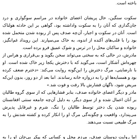
باخته است.
سکوت سنگین، حال پریشان اعضای خانواده در مراسم سوگواری و درد
جان‌گدازی که آنان را به سکوت واداشته بود، گواهی بر این حادثه هولناک
است. آنان در سکوت و اجبار، آن‌چه صدف پس از ربوده شدن متحمل شده
بود را با قلب‌های آکنده از اندوه، به خاک می‌سپارند. این رویداد غم‌انگیز،
خانواده و ساکنان محل را در ترس و شوک عمیق فرو برده است.
مادرش، در حالی که به سختی می‌تواند سخن بگوید و بی‌قراری و هراس از
چهره‌اش آشکار است، می‌گوید که با دخترش یکجا زیر خاک شده است. او
با نارضایتی، مرگ دخترش را این‌گونه روایت می‌کند: «دخترم ضعف کرده
بود و همسایه‌ها او را به دروازه خانه رساندند. اما بعد از دو روز، بدون این‌که
مریض شود، ناگهان فشارش بالا رفت و فوت شد.»
مادر و دیگر اعضای خانواده صدف، بنابر فشارهایی که از سوی گروه طالبان
بر آنان اعمال شده و از سوی دیگر، به دلیل آن‌چه جامعه سنتی افغانستان
ربوده شدن یک دختر توسط طالبان را ننگ، شرم و غیرقابل پذیرش
می‌پندارد، واقعیت و چگونه‌گی مرگ او را انکار کرده و کشته شدنش را به
مرگ طبیعی نسبت می‌دهند.
اما روایت دوستان صدف، مردم محل و کسانی که پیکر بی‌جان او را به