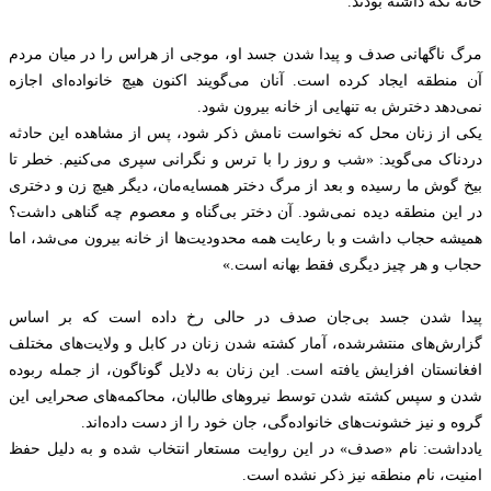
خانه نگه داشته بودند.
مرگ ناگهانی صدف و پیدا شدن جسد او، موجی از هراس را در میان مردم
آن منطقه ایجاد کرده است. آنان می‌گویند اکنون هیچ خانواده‌ای اجازه
نمی‌دهد دخترش به تنهایی از خانه بیرون شود.
یکی از زنان محل که نخواست نامش ذکر شود، پس از مشاهده این حادثه
دردناک می‌گوید: «شب و روز را با ترس و نگرانی سپری می‌کنیم. خطر تا
بیخ گوش ما رسیده و بعد از مرگ دختر همسایه‌مان، دیگر هیچ زن و دختری
در این منطقه دیده نمی‌شود. آن دختر بی‌گناه و معصوم چه گناهی داشت؟
همیشه حجاب داشت و با رعایت همه محدودیت‌ها از خانه بیرون می‌شد، اما
حجاب و هر چیز دیگری فقط بهانه است.»
پیدا شدن جسد بی‌جان صدف در حالی رخ داده است که بر اساس
گزارش‌های منتشرشده، آمار کشته شدن زنان در کابل و ولایت‌های مختلف
افغانستان افزایش یافته است. این زنان به دلایل گوناگون، از جمله ربوده
شدن و سپس کشته شدن توسط نیروهای طالبان، محاکمه‌های صحرایی این
گروه و نیز خشونت‌های خانواده‌گی، جان خود را از دست داده‌اند.
یادداشت: نام «صدف» در این روایت مستعار انتخاب شده و به دلیل حفظ
امنیت، نام منطقه نیز ذکر نشده است.