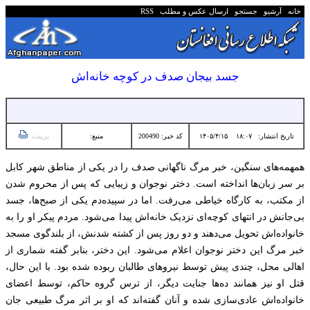
خانه
آرشیو
جستجو
ارسال عکس و مطلب
RSS
جسد بیجان صدف در کوچه خانه‌اش
تاریخ انتشار:
۱۸:۰۷ ۱۴۰۵/۴/۱۵
کد خبر: 200490
منبع:
پرینت
همهمه‌های سنگین، خبر مرگ ناگهانی صدف را در یکی از مناطق شهر کابل
بر سر زبان‌ها انداخته است. دختر نوجوان و زیبایی که پس از محروم شدن
از مکتب، به کارگاه خیاطی می‌رفت. اما در سپیده‌دم یکی از صبح‌ها، جسد
بی‌جانش در انتهای کوچه‌ای نزدیک خانه‌اش پیدا می‌شود. مردم پیکر او را به
خانواده‌اش تحویل می‌دهند و دو روز پس از کشته شدنش، از بلندگوی مسجد
خبر مرگ این دختر نوجوان اعلام می‌شود. این دختر، بنابر گفته شماری از
اهالی محل، چندی پیش توسط نیروهای طالبان ربوده شده بود. با این حال،
قتل او نیز همانند ده‌ها جنایت دیگر، از ترس گروه حاکم، توسط اعضای
خانواده‌اش عادی‌سازی شده و آنان گفته‌اند که او بر اثر مرگ طبیعی جان