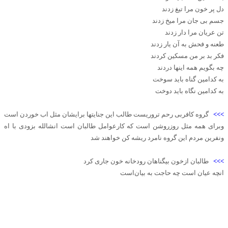
دل پر خون مرا تیغ زدند
جسم بی جان مرا میخ زدند
تن عریان مرا دار زدند
طعنه و فحش به آن یار زدند
فکر بد بر من مسکین کردند
چه بگویم همه اینها دردند
به کدامین گناه باید سوخت
به کدامین نگاه باید دوخت
>>>
گروه کافربی رحم تروریست طالب این جنایتها برایشان مثل اب خوردن است
وبرای همه مثل روزروشن است که کارعوامل طالبان است انشالله بزودی با اه
ونفرین مردم این گروه نامرد ریشه کن خواهند شد
>>>
طالبان ازخون بیگناهان رودخانه خون جاری کرد
انچه عیان است چه حاجت به بیان‌است