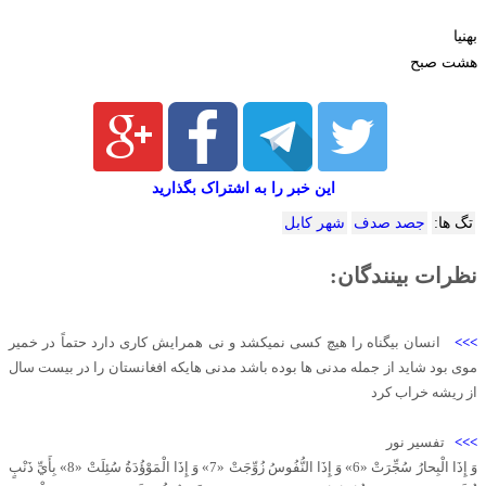
بهنیا
هشت صبح
این خبر را به اشتراک بگذارید
تگ ها:
جصد صدف
شهر کابل
نظرات بینندگان:
>>>
انسان بیگناه را هیچ کسی نمیکشد و نی همرایش کاری دارد حتماً در خمیر
موی بود شاید از جمله مدنی ها بوده باشد مدنی هایکه افغانستان را در بیست سال
از ریشه خراب کرد
>>>
تفسیر نور
وَ إِذَا الْبِحارُ سُجِّرَتْ «6» وَ إِذَا النُّفُوسُ زُوِّجَتْ «7» وَ إِذَا الْمَوْؤُدَةُ سُئِلَتْ «8» بِأَيِّ ذَنْبٍ