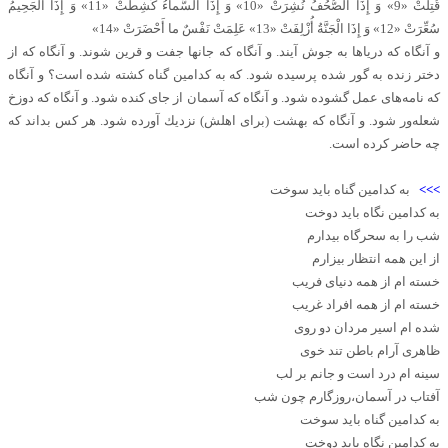
قُتِلَتْ «9» وَ إِذَا الصُّحُفُ نُشِرَتْ «10» وَ إِذَا السَّماءُ كُشِطَتْ «11» وَ إِذَا الْجَحِيمُ
سُعِّرَتْ «12» وَ إِذَا الْجَنَّةُ أُزْلِفَتْ «13» عَلِمَتْ نَفْسٌ ما أَحْضَرَتْ «14»
و آنگاه كه درياها به جوش آيند. و آنگاه كه جانها جفت و قرين شوند. و آنگاه كه از
دختر زنده به گور شده پرسيده شود. كه به كدامين گناه كشته شده است؟ و آنگاه
كه نامه‌هاى عمل گشوده شود. و آنگاه كه آسمان از جاى كنده شود. و آنگاه كه دوزخ
شعله‌ور شود. و آنگاه كه بهشت (براى اهلش) نزديك آورده شود. هر كس بداند كه
چه حاضر كرده است.
>>>
به کدامین گناه باید سوخت
به کدامین نگاه باید دوخت
شب را به سحرگاه بیدارم
از این همه انتظار بیزارم
خسته ام از همه دنیای فریب
خسته ام از همه افراد غریب
شده ام اسیر مردان دو روی
ظاهری آرام باطن تند خوی
سینه ام درد است و جانم بر لب
آفتاب در آسمان،روزگارم چون شب
به کدامین گناه باید سوخت
به کدامین نگاه باید دوخت