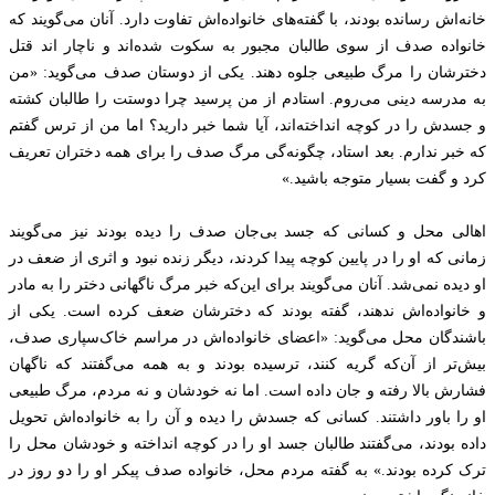
خانه‌اش رسانده بودند، با گفته‌های خانواده‌اش تفاوت دارد. آنان می‌گویند که
خانواده صدف از سوی طالبان مجبور به سکوت شده‌اند و ناچار اند قتل
دخترشان را مرگ طبیعی جلوه دهند. یکی از دوستان صدف می‌گوید: «من
به مدرسه دینی می‌روم. استادم از من پرسید چرا دوستت را طالبان کشته
و جسدش را در کوچه انداخته‌اند، آیا شما خبر دارید؟ اما من از ترس گفتم
که خبر ندارم. بعد استاد، چگونه‌گی مرگ صدف را برای همه دختران تعریف
کرد و گفت بسیار متوجه باشید.»
اهالی محل و کسانی که جسد بی‌جان صدف را دیده بودند نیز می‌گویند
زمانی که او را در پایین کوچه پیدا کردند، دیگر زنده نبود و اثری از ضعف در
او دیده نمی‌شد. آنان می‌گویند برای این‌که خبر مرگ ناگهانی دختر را به مادر
و خانواده‌اش ندهند، گفته بودند که دخترشان ضعف کرده است. یکی از
باشندگان محل می‌گوید: «اعضای خانواده‌اش در مراسم خاک‌سپاری صدف،
بیش‌تر از آن‌که گریه کنند، ترسیده بودند و به همه می‌گفتند که ناگهان
فشارش بالا رفته و جان داده است. اما نه خودشان و نه مردم، مرگ طبیعی
او را باور داشتند. کسانی که جسدش را دیده و آن را به خانواده‌اش تحویل
داده بودند، می‌گفتند طالبان جسد او را در کوچه انداخته و خودشان محل را
ترک کرده بودند.» به گفته مردم محل، خانواده صدف پیکر او را دو روز در